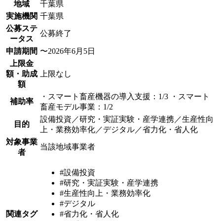
地域
千葉県
実施機関
千葉県
公募ステ
公募終了
ータス
申請期間
〜2026年6月5日
上限金
額・助成
上限なし
額
・スマート畜産機器の導入支援：1/3 ・スマート
補助率
畜産モデル事業：1/2
設備投資／研究・実証実験・産学連携／生産性向
目的
上・業務効率化／デジタル／省力化・省人化
対象事業
当該地域事業者
者
#設備投資
#研究・実証実験・産学連携
#生産性向上・業務効率化
#デジタル
関連タグ
#省力化・省人化