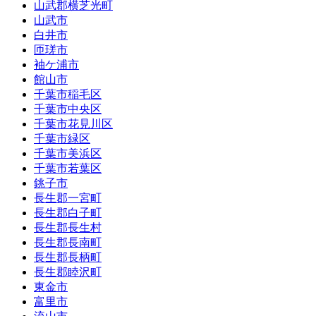
山武郡横芝光町
山武市
白井市
匝瑳市
袖ケ浦市
館山市
千葉市稲毛区
千葉市中央区
千葉市花見川区
千葉市緑区
千葉市美浜区
千葉市若葉区
銚子市
長生郡一宮町
長生郡白子町
長生郡長生村
長生郡長南町
長生郡長柄町
長生郡睦沢町
東金市
富里市