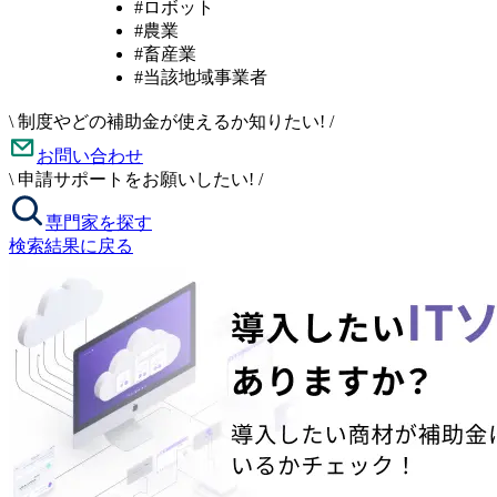
#ロボット
#農業
#畜産業
#当該地域事業者
\
制度やどの補助金が使えるか知りたい!
/
お問い合わせ
\
申請サポートをお願いしたい!
/
専門家を探す
検索結果に戻る