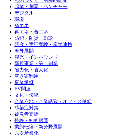
ものづくり・新商品開発
起業・創業・ベンチャー
デジタル
環境
省エネ
再エネ・畜エネ
防犯・防災・BCP
研究・実証実験・産学連携
海外展開
観光・インバウンド
新規事業・第二創業
省力化・省人化
空き家利用
事業承継
EV関連
文化・伝統
企業立地・企業誘致・オフィス移転
感染症対策
被災者支援
特許・知的財産
業態転換・新分野展開
六次産業化