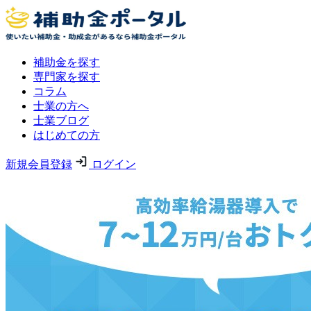
補助金を探す
専門家を探す
コラム
士業の方へ
士業ブログ
はじめての方
新規会員登録
ログイン