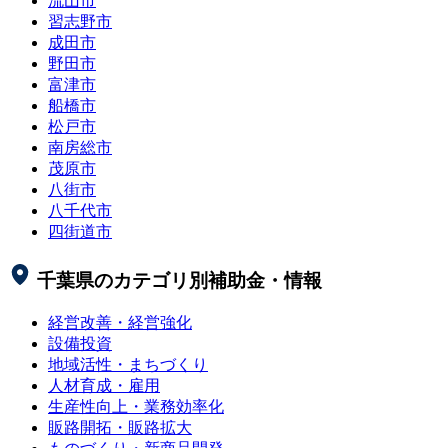
流山市
習志野市
成田市
野田市
富津市
船橋市
松戸市
南房総市
茂原市
八街市
八千代市
四街道市
千葉県
のカテゴリ別補助金・情報
経営改善・経営強化
設備投資
地域活性・まちづくり
人材育成・雇用
生産性向上・業務効率化
販路開拓・販路拡大