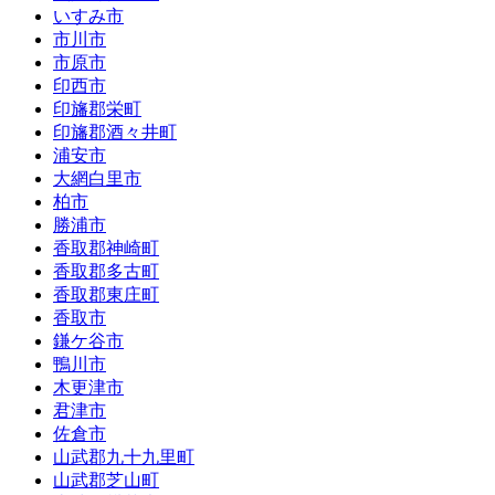
いすみ市
市川市
市原市
印西市
印旛郡栄町
印旛郡酒々井町
浦安市
大網白里市
柏市
勝浦市
香取郡神崎町
香取郡多古町
香取郡東庄町
香取市
鎌ケ谷市
鴨川市
木更津市
君津市
佐倉市
山武郡九十九里町
山武郡芝山町