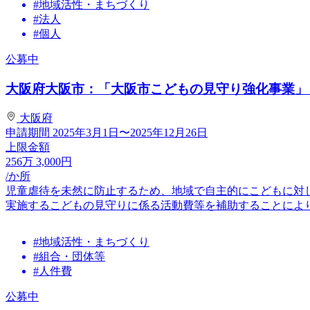
#地域活性・まちづくり
#法人
#個人
公募中
大阪府大阪市：「大阪市こどもの見守り強化事業」
大阪府
申請期間
2025年3月1日〜2025年12月26日
上限金額
256
万
3,000
円
/か所
児童虐待を未然に防止するため、地域で自主的にこどもに対
実施するこどもの見守りに係る活動費等を補助することにより、
#地域活性・まちづくり
#組合・団体等
#人件費
公募中