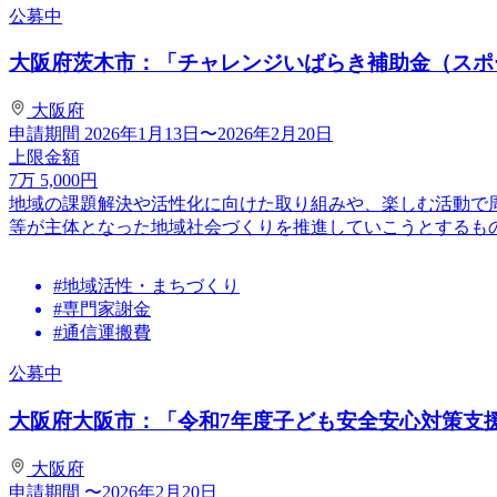
公募中
大阪府茨木市：「チャレンジいばらき補助金（スポー
大阪府
申請期間
2026年1月13日〜2026年2月20日
上限金額
7
万
5,000
円
地域の課題解決や活性化に向けた取り組みや、楽しむ活動で
等が主体となった地域社会づくりを推進していこうとするも
#地域活性・まちづくり
#専門家謝金
#通信運搬費
公募中
大阪府大阪市：「令和7年度子ども安全安心対策支援事
大阪府
申請期間
〜2026年2月20日