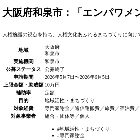
大阪府和泉市：「エンパワメ
人権擁護の視点を持ち、人権文化あふれるまちづくりに向け
大阪府
地域
和泉市
実施機関
和泉市
公募ステータス
公募終了
申請期間
2026年5月7日〜2026年6月5日
上限金額・助成額
10万円
補助率
定額
目的
地域活性・まちづくり
対象経費
専門家謝金／通信運搬費／旅費／宿泊費／
対象事業者
組合・団体等／個人
#地域活性・まちづくり
#専門家謝金