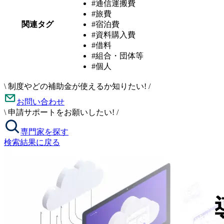
#通信運搬費
#旅費
関連タグ
#宿泊費
#資料購入費
#借料
#組合・団体等
#個人
\
制度やどの補助金が使えるか知りたい!
/
お問い合わせ
\
申請サポートをお願いしたい!
/
専門家を探す
検索結果に戻る