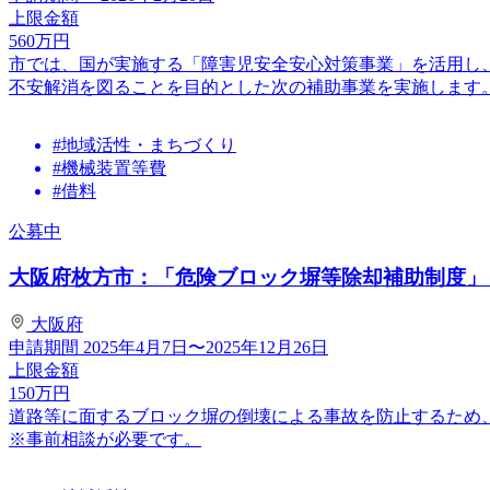
上限金額
560
万円
市では、国が実施する「障害児安全安心対策事業」を活用し
不安解消を図ることを目的とした次の補助事業を実施します
#地域活性・まちづくり
#機械装置等費
#借料
公募中
大阪府枚方市：「危険ブロック塀等除却補助制度」
大阪府
申請期間
2025年4月7日〜2025年12月26日
上限金額
150
万円
道路等に面するブロック塀の倒壊による事故を防止するため
※事前相談が必要です。