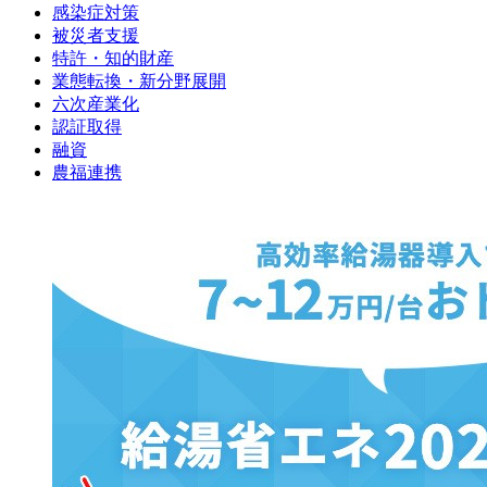
感染症対策
被災者支援
特許・知的財産
業態転換・新分野展開
六次産業化
認証取得
融資
農福連携