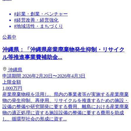
#起業・創業・ベンチャー
#経営改善・経営強化
#地域活性・まちづくり
公募中
沖縄県：「沖縄県産業廃棄物発生抑制・リサイク
ル等推進事業費補助金...
沖縄県
申請期間
2026年2月20日〜2026年4月3日
上限金額
1,000
万円
産業廃棄物税を活用し、県内の事業者等が実施する産業廃棄
物の発生抑制、再使用、リサイクルを推進するための施設・
設備の整備や研究開発に要する費用、離島における産業廃棄
物の適正処理に資する施設設備の整備に要する費用を助成
し、循環型社会の形成に資す...