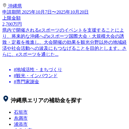
沖縄県
申請期間
2025年10月7日〜2025年10月20日
上限金額
2,700
万円
県内で開催されるeスポーツのイベントを支援することによ
り、将来的な沖縄へのeスポーツ国際大会・大規模大会の誘
致・定着を推進し、大会開催の効果を観光分野以外の地域経
済や社会活動への波及にもつなげることを目的とします。さ
らに、eスポーツを通じた...
#地域活性・まちづくり
#観光・インバウンド
#専門家謝金
沖縄県
エリアの補助金を探す
石垣市
糸満市
浦添市