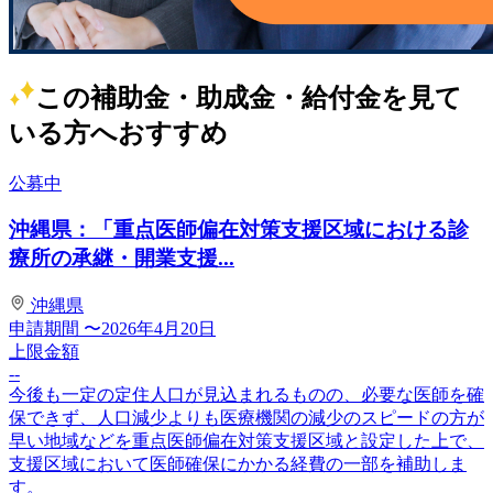
この補助金・助成金・給付金を見て
いる方へおすすめ
公募中
沖縄県：「重点医師偏在対策支援区域における診
療所の承継・開業支援...
沖縄県
申請期間
〜2026年4月20日
上限金額
--
今後も一定の定住人口が見込まれるものの、必要な医師を確
保できず、人口減少よりも医療機関の減少のスピードの方が
早い地域などを重点医師偏在対策支援区域と設定した上で、
支援区域において医師確保にかかる経費の一部を補助しま
す。