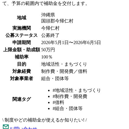
て、予算の範囲内で補助金を交付します。
沖縄県
地域
国頭郡今帰仁村
実施機関
今帰仁村
公募ステータス
公募終了
申請期間
2026年5月1日〜2026年6月5日
上限金額・助成額
50万円
補助率
100％
目的
地域活性・まちづくり
対象経費
制作費・開発費／借料
対象事業者
組合・団体等
#地域活性・まちづくり
#制作費・開発費
関連タグ
#借料
#組合・団体等
\
制度やどの補助金が使えるか知りたい!
/
お問い合わせ