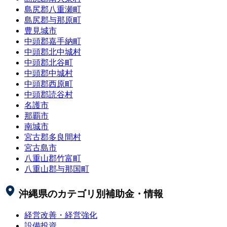
島尻郡八重瀬町
島尻郡与那原町
豊見城市
中頭郡嘉手納町
中頭郡北中城村
中頭郡北谷町
中頭郡中城村
中頭郡西原町
中頭郡読谷村
名護市
那覇市
南城市
宮古郡多良間村
宮古島市
八重山郡竹富町
八重山郡与那国町
沖縄県
のカテゴリ別補助金・情報
経営改善・経営強化
設備投資