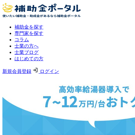
補助金を探す
専門家を探す
コラム
士業の方へ
士業ブログ
はじめての方
新規会員登録
ログイン