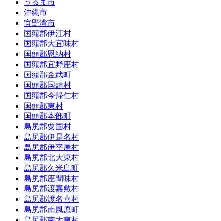
うるま市
沖縄市
宜野湾市
国頭郡伊江村
国頭郡大宜味村
国頭郡恩納村
国頭郡宜野座村
国頭郡金武町
国頭郡国頭村
国頭郡今帰仁村
国頭郡東村
国頭郡本部町
島尻郡粟国村
島尻郡伊是名村
島尻郡伊平屋村
島尻郡北大東村
島尻郡久米島町
島尻郡座間味村
島尻郡渡嘉敷村
島尻郡渡名喜村
島尻郡南風原町
島尻郡南大東村