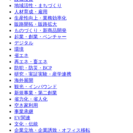
地域活性・まちづくり
人材育成・雇用
生産性向上・業務効率化
販路開拓・販路拡大
ものづくり・新商品開発
起業・創業・ベンチャー
デジタル
環境
省エネ
再エネ・畜エネ
防犯・防災・BCP
研究・実証実験・産学連携
海外展開
観光・インバウンド
新規事業・第二創業
省力化・省人化
空き家利用
事業承継
EV関連
文化・伝統
企業立地・企業誘致・オフィス移転