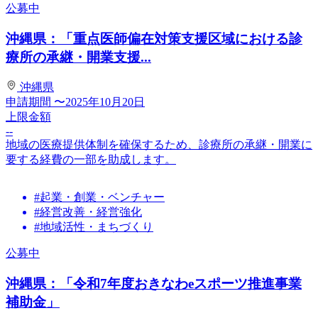
公募中
沖縄県：「重点医師偏在対策支援区域における診
療所の承継・開業支援...
沖縄県
申請期間
〜2025年10月20日
上限金額
--
地域の医療提供体制を確保するため、診療所の承継・開業に
要する経費の一部を助成します。
#起業・創業・ベンチャー
#経営改善・経営強化
#地域活性・まちづくり
公募中
沖縄県：「令和7年度おきなわeスポーツ推進事業
補助金」