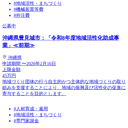
#地域活性・まちづくり
#機械装置等費
#外注費
公募中
沖縄県豊見城市：「令和8年度地域活性化助成事
業」≪前期≫
沖縄県
申請期間
〜2026年2月16日
上限金額
45
万円
地域づくり団体の行う自主的かつ主体的な地域づくりの取り
組みを支援することにより、地域の振興及び活性化の促進に
寄与することを目的とします。
#人材育成・雇用
#地域活性・まちづくり
#専門家謝金