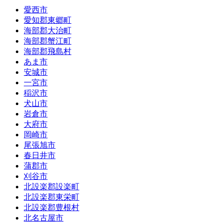
愛西市
愛知郡東郷町
海部郡大治町
海部郡蟹江町
海部郡飛島村
あま市
安城市
一宮市
稲沢市
犬山市
岩倉市
大府市
岡崎市
尾張旭市
春日井市
蒲郡市
刈谷市
北設楽郡設楽町
北設楽郡東栄町
北設楽郡豊根村
北名古屋市