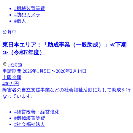
#機械装置等費
#防犯カメラ
#個人
公募中
東日本エリア：「助成事業（一般助成）」≪下期
≫（令和7年度）
北海道
申請期間
2026年1月5日〜2026年2月14日
上限金額
400
万円
障害者の自立支援事業などの社会福祉活動に対して助成を行
なっています。
#経営改善・経営強化
#機械装置等費
#社会福祉法人