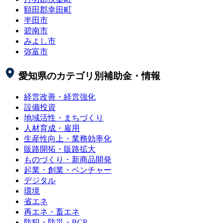
額田郡幸田町
半田市
碧南市
みよし市
弥富市
愛知県
のカテゴリ別補助金・情報
経営改善・経営強化
設備投資
地域活性・まちづくり
人材育成・雇用
生産性向上・業務効率化
販路開拓・販路拡大
ものづくり・新商品開発
起業・創業・ベンチャー
デジタル
環境
省エネ
再エネ・畜エネ
防犯・防災・BCP