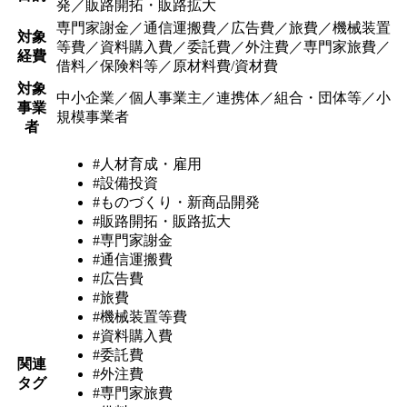
発／販路開拓・販路拡大
専門家謝金／通信運搬費／広告費／旅費／機械装置
対象
等費／資料購入費／委託費／外注費／専門家旅費／
経費
借料／保険料等／原材料費/資材費
対象
中小企業／個人事業主／連携体／組合・団体等／小
事業
規模事業者
者
#人材育成・雇用
#設備投資
#ものづくり・新商品開発
#販路開拓・販路拡大
#専門家謝金
#通信運搬費
#広告費
#旅費
#機械装置等費
#資料購入費
#委託費
関連
#外注費
タグ
#専門家旅費