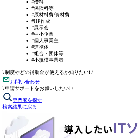
#借料
#保険料等
#原材料費/資材費
#HP作成
#展示会
#中小企業
#個人事業主
#連携体
#組合・団体等
#小規模事業者
\
制度やどの補助金が使えるか知りたい!
/
お問い合わせ
\
申請サポートをお願いしたい!
/
専門家を探す
検索結果に戻る