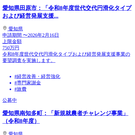
愛知県田原市：「令和8年度世代交代円滑化タイプ
および経営発展支援...
愛知県
申請期間
〜2026年2月16日
上限金額
750
万円
令和8年度世代交代円滑化タイプおよび経営発展支援事業の
要望調査を実施します。
#経営改善・経営強化
#専門家謝金
#旅費
公募中
愛知県南知多町：「新規就農者チャレンジ事業」
（令和8年度）
愛知県