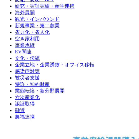
研究・実証実験・産学連携
海外展開
観光・インバウンド
新規事業・第二創業
省力化・省人化
空き家利用
事業承継
EV関連
文化・伝統
企業立地・企業誘致・オフィス移転
感染症対策
被災者支援
特許・知的財産
業態転換・新分野展開
六次産業化
認証取得
融資
農福連携