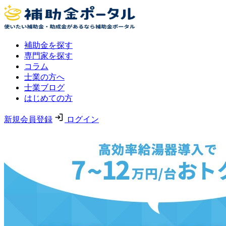
補助金を探す
専門家を探す
コラム
士業の方へ
士業ブログ
はじめての方
新規会員登録
ログイン