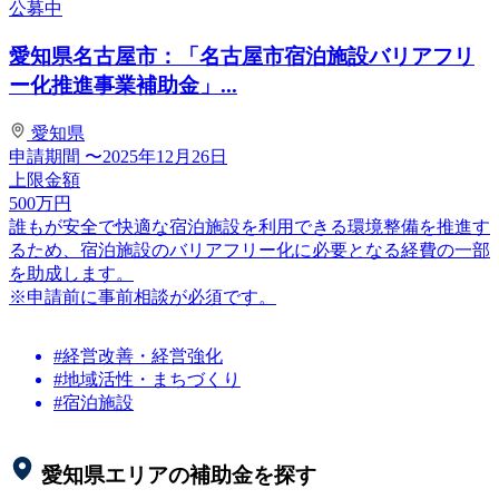
公募中
愛知県名古屋市：「名古屋市宿泊施設バリアフリ
ー化推進事業補助金」...
愛知県
申請期間
〜2025年12月26日
上限金額
500
万円
誰もが安全で快適な宿泊施設を利用できる環境整備を推進す
るため、宿泊施設のバリアフリー化に必要となる経費の一部
を助成します。
※申請前に事前相談が必須です。
#経営改善・経営強化
#地域活性・まちづくり
#宿泊施設
愛知県
エリアの補助金を探す