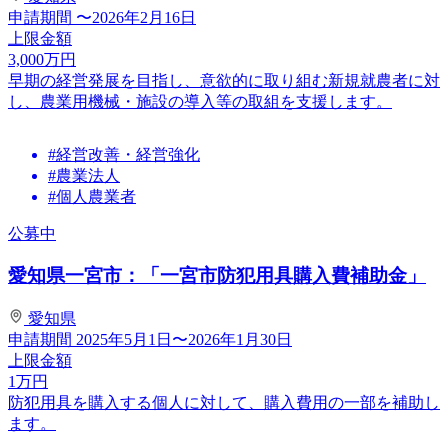
申請期間
〜2026年2月16日
上限金額
3,000
万円
早期の経営発展を目指し、意欲的に取り組む新規就農者に対
し、農業用機械・施設の導入等の取組を支援します。
#経営改善・経営強化
#農業法人
#個人農業者
公募中
愛知県一宮市：「一宮市防犯用具購入費補助金」
愛知県
申請期間
2025年5月1日〜2026年1月30日
上限金額
1
万円
防犯用具を購入する個人に対して、購入費用の一部を補助し
ます。