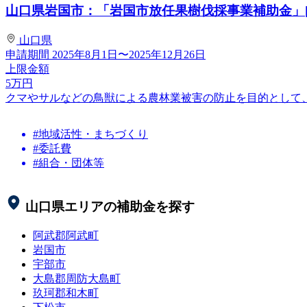
山口県岩国市：「岩国市放任果樹伐採事業補助金」[
山口県
申請期間
2025年8月1日〜2025年12月26日
上限金額
5
万円
クマやサルなどの鳥獣による農林業被害の防止を目的として
#地域活性・まちづくり
#委託費
#組合・団体等
山口県
エリアの補助金を探す
阿武郡阿武町
岩国市
宇部市
大島郡周防大島町
玖珂郡和木町