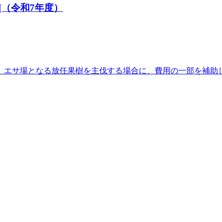
（令和7年度）
、エサ場となる放任果樹を主伐する場合に、費用の一部を補助