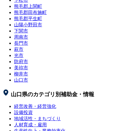
下松市
熊毛郡上関町
熊毛郡田布施町
熊毛郡平生町
山陽小野田市
下関市
周南市
長門市
萩市
光市
防府市
美祢市
柳井市
山口市
山口県
のカテゴリ別補助金・情報
経営改善・経営強化
設備投資
地域活性・まちづくり
人材育成・雇用
生産性向上・業務効率化