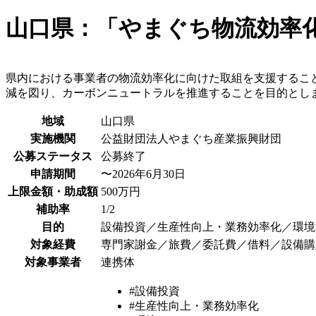
山口県：「やまぐち物流効率
県内における事業者の物流効率化に向けた取組を支援するこ
減を図り、カーボンニュートラルを推進することを目的とし
地域
山口県
実施機関
公益財団法人やまぐち産業振興財団
公募ステータス
公募終了
申請期間
〜2026年6月30日
上限金額・助成額
500万円
補助率
1/2
目的
設備投資／生産性向上・業務効率化／環境
対象経費
専門家謝金／旅費／委託費／借料／設備購
対象事業者
連携体
#設備投資
#生産性向上・業務効率化