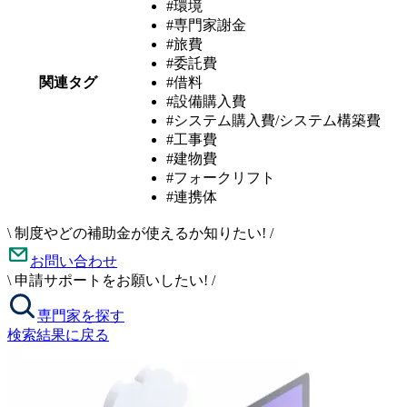
#環境
#専門家謝金
#旅費
#委託費
関連タグ
#借料
#設備購入費
#システム購入費/システム構築費
#工事費
#建物費
#フォークリフト
#連携体
\
制度やどの補助金が使えるか知りたい!
/
お問い合わせ
\
申請サポートをお願いしたい!
/
専門家を探す
検索結果に戻る