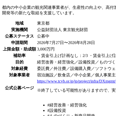
都内の中小企業の観光関連事業者が、生産性の向上や、高付
開発等の新たな取組を支援しています。
地域
東京都
実施機関
公益財団法人 東京観光財団
公募ステータス
公募中
申請期間
2026年7月27日〜2026年8月28日
上限金額・助成額
3,000万円
補助率
・賃金引上げ計画なし：2/3 ・賃金引上げ計
目的
経営改善・経営強化／設備投資／ものづく
対象経費
委託費／外注費／設備購入費／ソフトウェ
対象事業者
宿泊施設／飲食店／中小企業／個人事業主
https://www.tcvb.or.jp/jp/project/infra/DXmgmt/
公式公募ページ
※終了している可能性がありますので、実
#経営改善・経営強化
#設備投資
#ものづくり・新商品開発