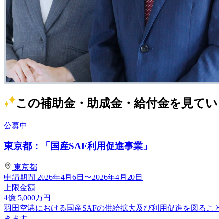
この補助金・助成金・給付金を見てい
公募中
東京都：「国産SAF利用促進事業」
東京都
申請期間
2026年4月6日〜2026年4月20日
上限金額
4
億
5,000
万円
羽田空港における国産SAFの供給拡大及び利用促進を図るこ
きます。