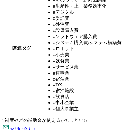
#生産性向上・業務効率化
#デジタル
#委託費
#外注費
#設備購入費
#ソフトウェア購入費
#システム購入費/システム構築費
関連タグ
#ロボット
#小売業
#飲食業
#サービス業
#運輸業
#宿泊業
#DX
#宿泊施設
#飲食店
#中小企業
#個人事業主
\
制度やどの補助金が使えるか知りたい!
/
お問い合わせ