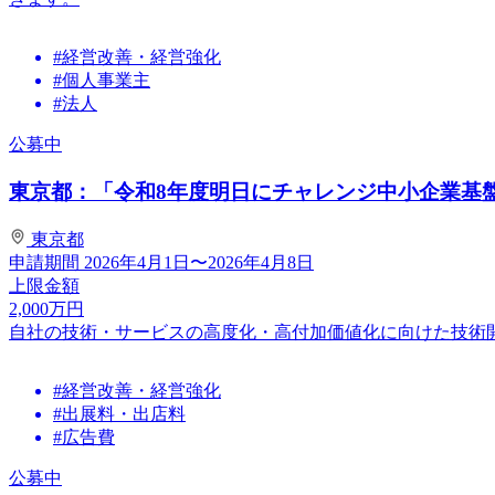
#経営改善・経営強化
#個人事業主
#法人
公募中
東京都：「令和8年度明日にチャレンジ中小企業基盤強
東京都
申請期間
2026年4月1日〜2026年4月8日
上限金額
2,000
万円
自社の技術・サービスの高度化・高付加価値化に向けた技術
#経営改善・経営強化
#出展料・出店料
#広告費
公募中