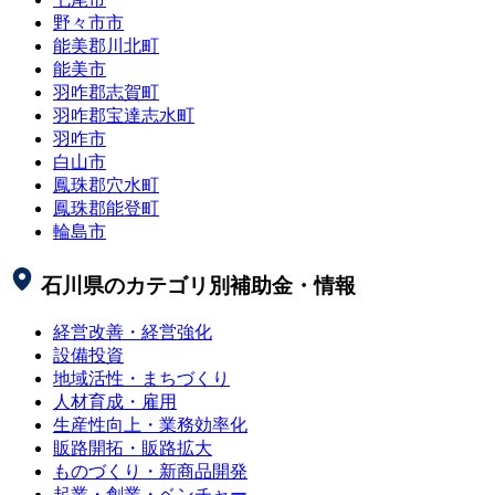
野々市市
能美郡川北町
能美市
羽咋郡志賀町
羽咋郡宝達志水町
羽咋市
白山市
鳳珠郡穴水町
鳳珠郡能登町
輪島市
石川県
のカテゴリ別補助金・情報
経営改善・経営強化
設備投資
地域活性・まちづくり
人材育成・雇用
生産性向上・業務効率化
販路開拓・販路拡大
ものづくり・新商品開発
起業・創業・ベンチャー