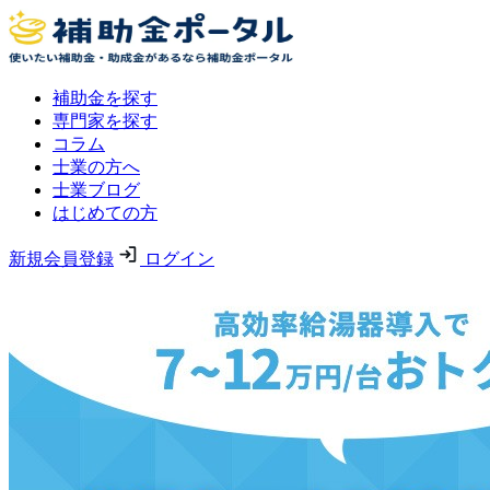
補助金を探す
専門家を探す
コラム
士業の方へ
士業ブログ
はじめての方
新規会員登録
ログイン