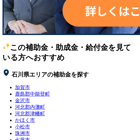
この補助金・助成金・給付金を見て
いる方へおすすめ
石川県
エリアの補助金を探す
加賀市
鹿島郡中能登町
金沢市
河北郡内灘町
河北郡津幡町
かほく市
小松市
珠洲市
七尾市