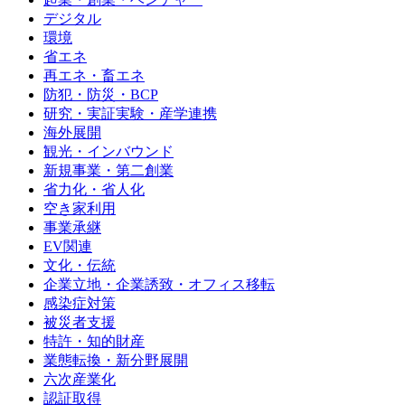
デジタル
環境
省エネ
再エネ・畜エネ
防犯・防災・BCP
研究・実証実験・産学連携
海外展開
観光・インバウンド
新規事業・第二創業
省力化・省人化
空き家利用
事業承継
EV関連
文化・伝統
企業立地・企業誘致・オフィス移転
感染症対策
被災者支援
特許・知的財産
業態転換・新分野展開
六次産業化
認証取得