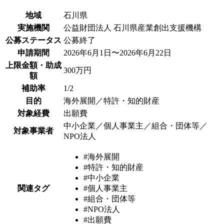
地域
石川県
実施機関
公益財団法人 石川県産業創出支援機構
公募ステータス
公募終了
申請期間
2026年6月1日〜2026年6月22日
上限金額・助成
300万円
額
補助率
1/2
目的
海外展開／特許・知的財産
対象経費
出願費
中小企業／個人事業主／組合・団体等／
対象事業者
NPO法人
#海外展開
#特許・知的財産
#中小企業
関連タグ
#個人事業主
#組合・団体等
#NPO法人
#出願費