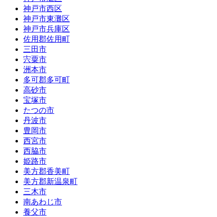
神戸市西区
神戸市東灘区
神戸市兵庫区
佐用郡佐用町
三田市
宍粟市
洲本市
多可郡多可町
高砂市
宝塚市
たつの市
丹波市
豊岡市
西宮市
西脇市
姫路市
美方郡香美町
美方郡新温泉町
三木市
南あわじ市
養父市