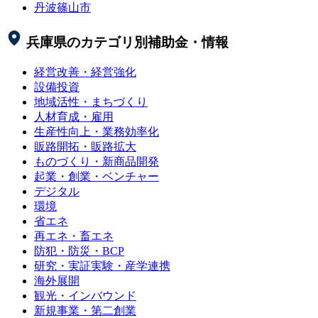
丹波篠山市
兵庫県
のカテゴリ別補助金・情報
経営改善・経営強化
設備投資
地域活性・まちづくり
人材育成・雇用
生産性向上・業務効率化
販路開拓・販路拡大
ものづくり・新商品開発
起業・創業・ベンチャー
デジタル
環境
省エネ
再エネ・畜エネ
防犯・防災・BCP
研究・実証実験・産学連携
海外展開
観光・インバウンド
新規事業・第二創業