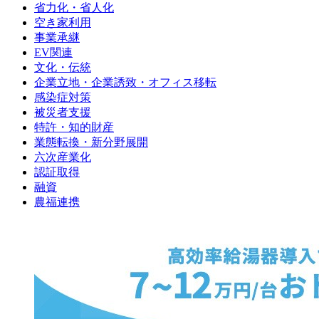
省力化・省人化
空き家利用
事業承継
EV関連
文化・伝統
企業立地・企業誘致・オフィス移転
感染症対策
被災者支援
特許・知的財産
業態転換・新分野展開
六次産業化
認証取得
融資
農福連携