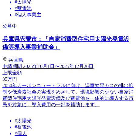
#太陽光
#蓄電池
#個人事業主
公募中
兵庫県宍粟市：「自家消費型住宅用太陽光発電設
備等導入事業補助金」
兵庫県
申請期間
2025年10月1日〜2025年12月26日
上限金額
35
万円
2050年カーボンニュートラルに向け、温室効果ガスの排出抑
制や低炭素社会の実現をめざして、環境影響の少ない自家消
費型住宅用太陽光発電設備及び蓄電池を一体的に導入する市
民を対象に、導入費用の一部を補助します。
#太陽光
#蓄電池
#個人