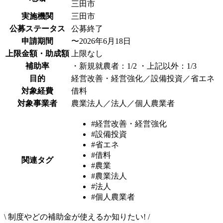
三田市
実施機関
三田市
公募ステータス
公募終了
申請期間
〜2026年6月18日
上限金額・助成額
上限なし
補助率
・新規就農者：1/2 ・上記以外：1/3
目的
経営改善・経営強化／設備投資／省エネ
対象経費
借料
対象事業者
農業法人／法人／個人農業者
#経営改善・経営強化
#設備投資
#省エネ
#借料
関連タグ
#農業
#農業法人
#法人
#個人農業者
\
制度やどの補助金が使えるか知りたい!
/