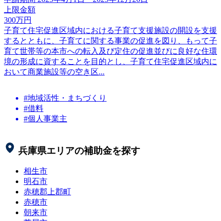
上限金額
300
万円
子育て住宅促進区域内における子育て支援施設の開設を支援
するとともに、子育てに関する事業の促進を図り、もって子
育て世帯等の本市への転入及び定住の促進並びに良好な住環
境の形成に資することを目的とし、子育て住宅促進区域内に
おいて商業施設等の空き区...
#地域活性・まちづくり
#借料
#個人事業主
兵庫県
エリアの補助金を探す
相生市
明石市
赤穂郡上郡町
赤穂市
朝来市