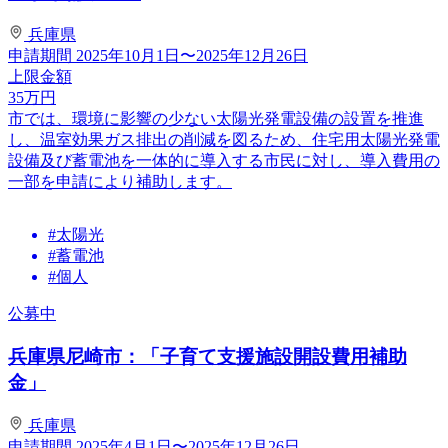
兵庫県
申請期間
2025年10月1日〜2025年12月26日
上限金額
35
万円
市では、環境に影響の少ない太陽光発電設備の設置を推進
し、温室効果ガス排出の削減を図るため、住宅用太陽光発電
設備及び蓄電池を一体的に導入する市民に対し、導入費用の
一部を申請により補助します。
#太陽光
#蓄電池
#個人
公募中
兵庫県尼崎市：「子育て支援施設開設費用補助
金」
兵庫県
申請期間
2025年4月1日〜2025年12月26日