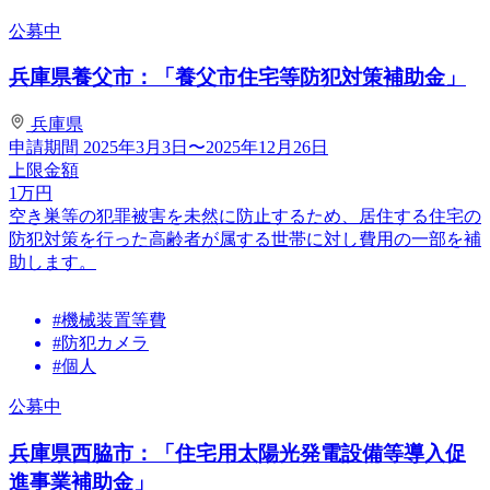
公募中
兵庫県養父市：「養父市住宅等防犯対策補助金」
兵庫県
申請期間
2025年3月3日〜2025年12月26日
上限金額
1
万円
空き巣等の犯罪被害を未然に防止するため、居住する住宅の
防犯対策を行った高齢者が属する世帯に対し費用の一部を補
助します。
#機械装置等費
#防犯カメラ
#個人
公募中
兵庫県西脇市：「住宅用太陽光発電設備等導入促
進事業補助金」