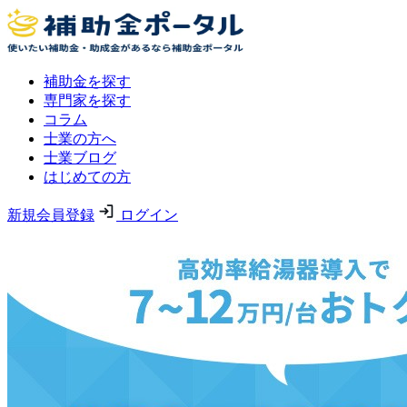
補助金を探す
専門家を探す
コラム
士業の方へ
士業ブログ
はじめての方
新規会員登録
ログイン