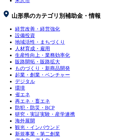
米沢市
山形県
のカテゴリ別補助金・情報
経営改善・経営強化
設備投資
地域活性・まちづくり
人材育成・雇用
生産性向上・業務効率化
販路開拓・販路拡大
ものづくり・新商品開発
起業・創業・ベンチャー
デジタル
環境
省エネ
再エネ・畜エネ
防犯・防災・BCP
研究・実証実験・産学連携
海外展開
観光・インバウンド
新規事業・第二創業