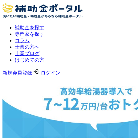
補助金を探す
専門家を探す
コラム
士業の方へ
士業ブログ
はじめての方
新規会員登録
ログイン