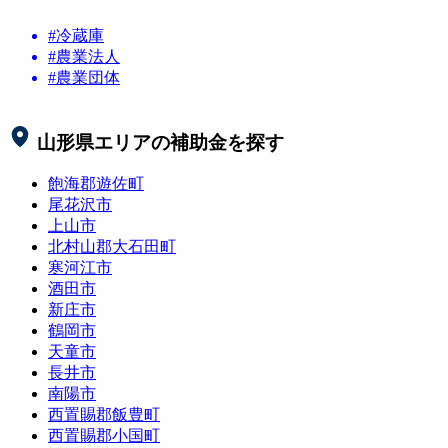
#冷蔵庫
#農業法人
#農業団体
山形県
エリアの補助金を探す
飽海郡遊佐町
尾花沢市
上山市
北村山郡大石田町
寒河江市
酒田市
新庄市
鶴岡市
天童市
長井市
南陽市
西置賜郡飯豊町
西置賜郡小国町