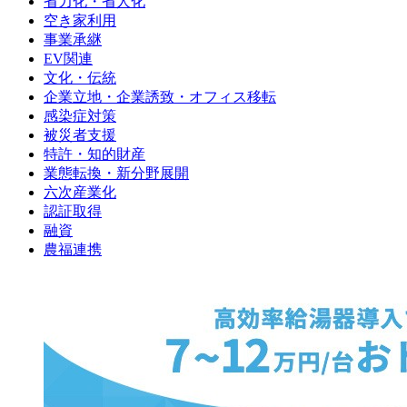
省力化・省人化
空き家利用
事業承継
EV関連
文化・伝統
企業立地・企業誘致・オフィス移転
感染症対策
被災者支援
特許・知的財産
業態転換・新分野展開
六次産業化
認証取得
融資
農福連携