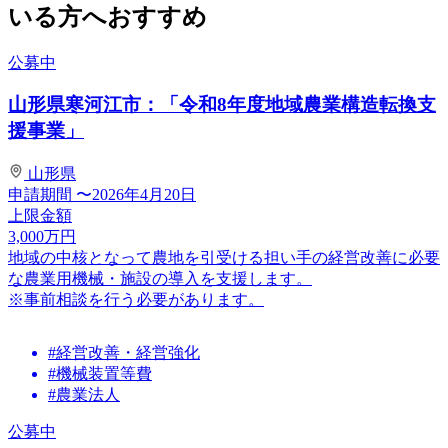
いる方へおすすめ
公募中
山形県寒河江市：「令和8年度地域農業構造転換支
援事業」
山形県
申請期間
〜2026年4月20日
上限金額
3,000
万円
地域の中核となって農地を引受ける担い⼿の経営改善に必要
な農業⽤機械・施設の導⼊を⽀援します。
※事前相談を行う必要があります。
#経営改善・経営強化
#機械装置等費
#農業法人
公募中