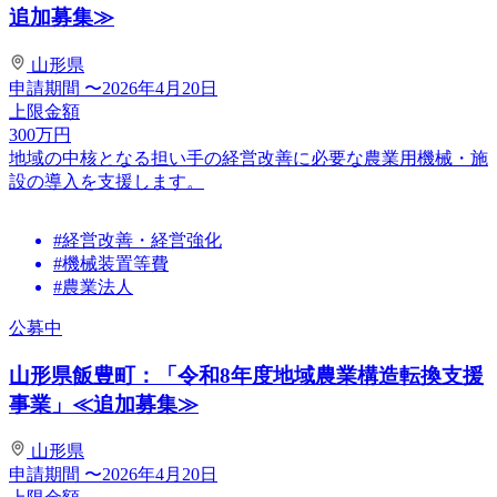
追加募集≫
山形県
申請期間
〜2026年4月20日
上限金額
300
万円
地域の中核となる担い手の経営改善に必要な農業用機械・施
設の導入を支援します。
#経営改善・経営強化
#機械装置等費
#農業法人
公募中
山形県飯豊町：「令和8年度地域農業構造転換支援
事業」≪追加募集≫
山形県
申請期間
〜2026年4月20日