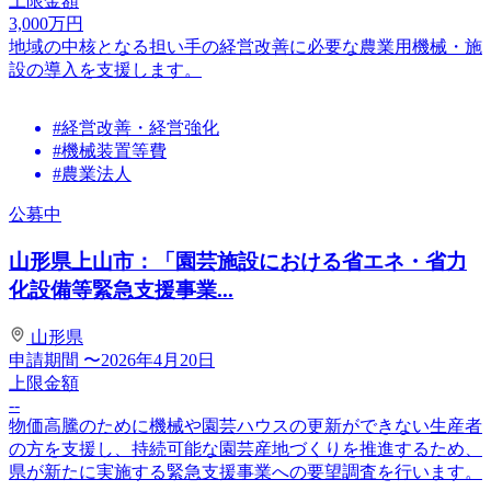
上限金額
3,000
万円
地域の中核となる担い手の経営改善に必要な農業用機械・施
設の導入を支援します。
#経営改善・経営強化
#機械装置等費
#農業法人
公募中
山形県上山市：「園芸施設における省エネ・省力
化設備等緊急支援事業...
山形県
申請期間
〜2026年4月20日
上限金額
--
物価高騰のために機械や園芸ハウスの更新ができない生産者
の方を支援し、持続可能な園芸産地づくりを推進するため、
県が新たに実施する緊急支援事業への要望調査を行います。