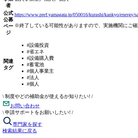
者
公式
https://www.pref.yamagata.jp/050016/kurashi/kankyo/energy/s
公募
※終了している可能性がありますので、実施機関にご確
ペー
ジ
#設備投資
#省エネ
#設備購入費
関連
#蓄電池
タグ
#個人事業主
#法人
#個人
\
制度やどの補助金が使えるか知りたい!
/
お問い合わせ
\
申請サポートをお願いしたい!
/
専門家を探す
検索結果に戻る