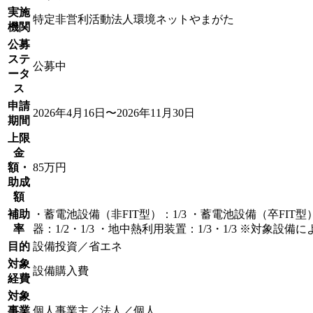
実施
特定非営利活動法人環境ネットやまがた
機関
公募
ステ
公募中
ータ
ス
申請
2026年4月16日〜2026年11月30日
期間
上限
金
額・
85万円
助成
額
補助
・蓄電池設備（非FIT型）：1/3 ・蓄電池設備（卒FIT型
率
器：1/2・1/3 ・地中熱利用装置：1/3・1/3 ※対象設
目的
設備投資／省エネ
対象
設備購入費
経費
対象
事業
個人事業主／法人／個人