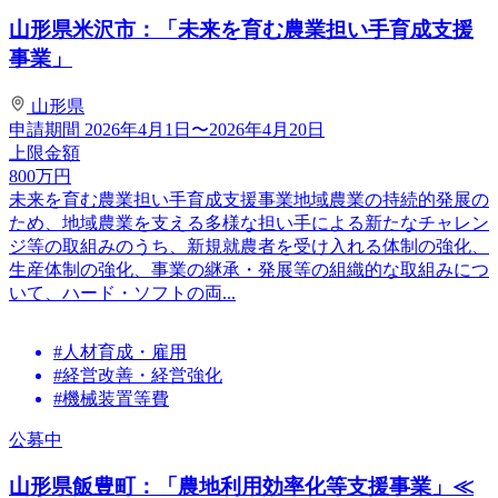
山形県米沢市：「未来を育む農業担い手育成支援
事業」
山形県
申請期間
2026年4月1日〜2026年4月20日
上限金額
800
万円
未来を育む農業担い手育成支援事業地域農業の持続的発展の
ため、地域農業を支える多様な担い手による新たなチャレン
ジ等の取組みのうち、新規就農者を受け入れる体制の強化、
生産体制の強化、事業の継承・発展等の組織的な取組みにつ
いて、ハード・ソフトの両...
#人材育成・雇用
#経営改善・経営強化
#機械装置等費
公募中
山形県飯豊町：「農地利用効率化等支援事業」≪