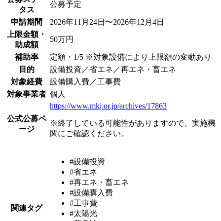
公募予定
タス
申請期間
2026年11月24日〜2026年12月4日
上限金額・
50万円
助成額
補助率
定額・1/5 ※対象設備により上限額の変動あり
目的
設備投資／省エネ／再エネ・畜エネ
対象経費
設備購入費／工事費
対象事業者
個人
https://www.mkj.or.jp/archives/17863
公式公募ペ
※終了している可能性がありますので、実施機
ージ
関にご確認ください。
#設備投資
#省エネ
#再エネ・畜エネ
#設備購入費
#工事費
関連タグ
#太陽光