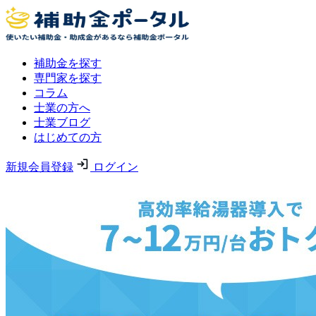
補助金を探す
専門家を探す
コラム
士業の方へ
士業ブログ
はじめての方
新規会員登録
ログイン