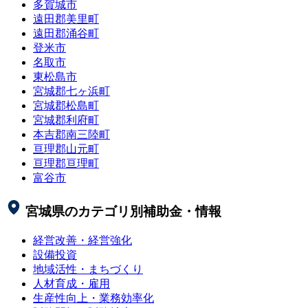
多賀城市
遠田郡美里町
遠田郡涌谷町
登米市
名取市
東松島市
宮城郡七ヶ浜町
宮城郡松島町
宮城郡利府町
本吉郡南三陸町
亘理郡山元町
亘理郡亘理町
富谷市
宮城県
のカテゴリ別補助金・情報
経営改善・経営強化
設備投資
地域活性・まちづくり
人材育成・雇用
生産性向上・業務効率化