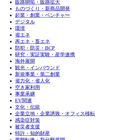
販路開拓・販路拡大
ものづくり・新商品開発
起業・創業・ベンチャー
デジタル
環境
省エネ
再エネ・畜エネ
防犯・防災・BCP
研究・実証実験・産学連携
海外展開
観光・インバウンド
新規事業・第二創業
省力化・省人化
空き家利用
事業承継
EV関連
文化・伝統
企業立地・企業誘致・オフィス移転
感染症対策
被災者支援
特許・知的財産
業態転換・新分野展開