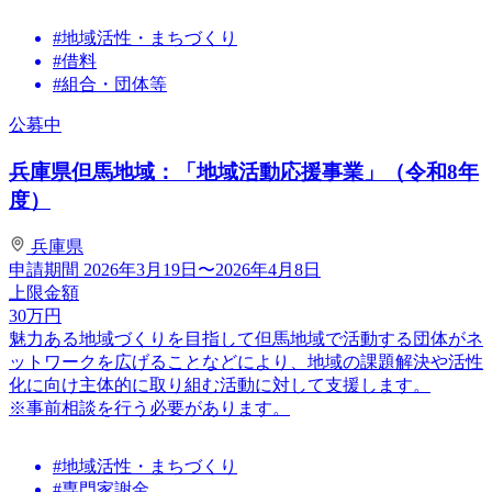
#地域活性・まちづくり
#借料
#組合・団体等
公募中
兵庫県但馬地域：「地域活動応援事業」（令和8年
度）
兵庫県
申請期間
2026年3月19日〜2026年4月8日
上限金額
30
万円
魅力ある地域づくりを目指して但馬地域で活動する団体がネ
ットワークを広げることなどにより、地域の課題解決や活性
化に向け主体的に取り組む活動に対して支援します。
※事前相談を行う必要があります。
#地域活性・まちづくり
#専門家謝金