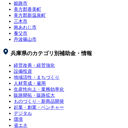
姫路市
美方郡香美町
美方郡新温泉町
三木市
南あわじ市
養父市
丹波篠山市
兵庫県
のカテゴリ別補助金・情報
経営改善・経営強化
設備投資
地域活性・まちづくり
人材育成・雇用
生産性向上・業務効率化
販路開拓・販路拡大
ものづくり・新商品開発
起業・創業・ベンチャー
デジタル
環境
省エネ