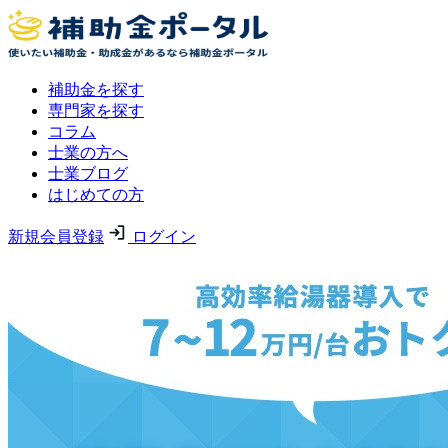
補助金を探す
専門家を探す
コラム
士業の方へ
士業ブログ
はじめての方
新規会員登録
ログイン