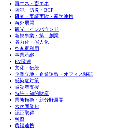
再エネ・畜エネ
防犯・防災・BCP
研究・実証実験・産学連携
海外展開
観光・インバウンド
新規事業・第二創業
省力化・省人化
空き家利用
事業承継
EV関連
文化・伝統
企業立地・企業誘致・オフィス移転
感染症対策
被災者支援
特許・知的財産
業態転換・新分野展開
六次産業化
認証取得
融資
農福連携