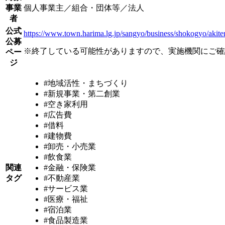
事業
個人事業主／組合・団体等／法人
者
公式
https://www.town.harima.lg.jp/sangyo/business/shokogyo/akit
公募
※終了している可能性がありますので、実施機関にご確
ペー
ジ
#地域活性・まちづくり
#新規事業・第二創業
#空き家利用
#広告費
#借料
#建物費
#卸売・小売業
#飲食業
関連
#金融・保険業
タグ
#不動産業
#サービス業
#医療・福祉
#宿泊業
#食品製造業