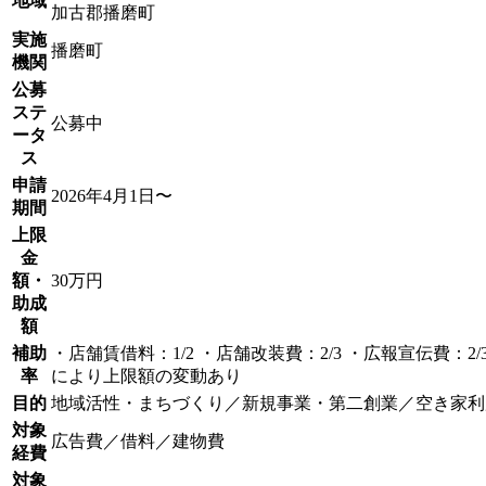
地域
加古郡播磨町
実施
播磨町
機関
公募
ステ
公募中
ータ
ス
申請
2026年4月1日〜
期間
上限
金
額・
30万円
助成
額
補助
・店舗賃借料：1/2 ・店舗改装費：2/3 ・広報宣伝費：2
率
により上限額の変動あり
目的
地域活性・まちづくり／新規事業・第二創業／空き家利
対象
広告費／借料／建物費
経費
対象