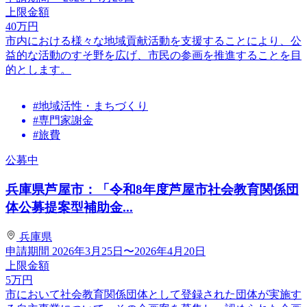
上限金額
40
万円
市内における様々な地域貢献活動を支援することにより、公
益的な活動のすそ野を広げ、市民の参画を推進することを目
的とします。
#地域活性・まちづくり
#専門家謝金
#旅費
公募中
兵庫県芦屋市：「令和8年度芦屋市社会教育関係団
体公募提案型補助金...
兵庫県
申請期間
2026年3月25日〜2026年4月20日
上限金額
5
万円
市において社会教育関係団体として登録された団体が実施す