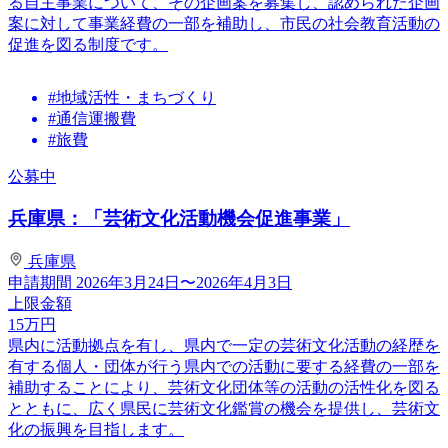
る自主事業について、その企画案を募集し、認められた企画
案に対して事業経費の一部を補助し、市民の社会教育活動の
促進を図る制度です。
#地域活性・まちづくり
#通信運搬費
#旅費
公募中
兵庫県：「芸術文化活動機会促進事業」
兵庫県
申請期間
2026年3月24日〜2026年4月3日
上限金額
15
万円
県内に活動拠点を有し、県内で一定の芸術文化活動の経歴を
有する個人・団体が行う県内での活動に要する経費の一部を
補助することにより、芸術文化団体等の活動の活性化を図る
とともに、広く県民に芸術文化鑑賞の機会を提供し、芸術文
化の振興を目指します。