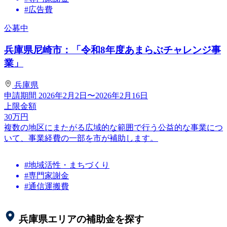
#広告費
公募中
兵庫県尼崎市：「令和8年度あまらぶチャレンジ事
業」
兵庫県
申請期間
2026年2月2日〜2026年2月16日
上限金額
30
万円
複数の地区にまたがる広域的な範囲で行う公益的な事業につ
いて、事業経費の一部を市が補助します。
#地域活性・まちづくり
#専門家謝金
#通信運搬費
兵庫県
エリアの補助金を探す