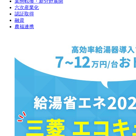
業態転換・新分野展開
六次産業化
認証取得
融資
農福連携