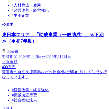
#人材育成・雇用
#経営改善・経営強化
#中小企業
公募中
東日本エリア：「助成事業（一般助成）」≪下期
≫（令和7年度）
北海道
申請期間
2026年1月5日〜2026年2月14日
上限金額
400
万円
障害者の自立支援事業などの社会福祉活動に対して助成を行
なっています。
#経営改善・経営強化
#機械装置等費
#社会福祉法人