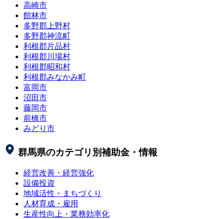
高崎市
館林市
多野郡上野村
多野郡神流町
利根郡片品村
利根郡川場村
利根郡昭和村
利根郡みなかみ町
富岡市
沼田市
藤岡市
前橋市
みどり市
群馬県
のカテゴリ別補助金・情報
経営改善・経営強化
設備投資
地域活性・まちづくり
人材育成・雇用
生産性向上・業務効率化