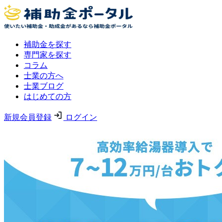
補助金を探す
専門家を探す
コラム
士業の方へ
士業ブログ
はじめての方
新規会員登録
ログイン