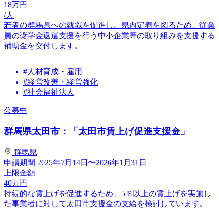
18
万円
/人
若者の群馬県への就職を促進し、県内定着を図るため、従業
員の奨学金返還支援を行う中小企業等の取り組みを支援する
補助金を交付します。
#人材育成・雇用
#経営改善・経営強化
#社会福祉法人
公募中
群馬県太田市：「太田市賃上げ促進支援金」
群馬県
申請期間
2025年7月14日〜2026年1月31日
上限金額
40
万円
持続的な賃上げを促進するため、5％以上の賃上げを実施し
た事業者に対して太田市支援金の支給を検討しています。