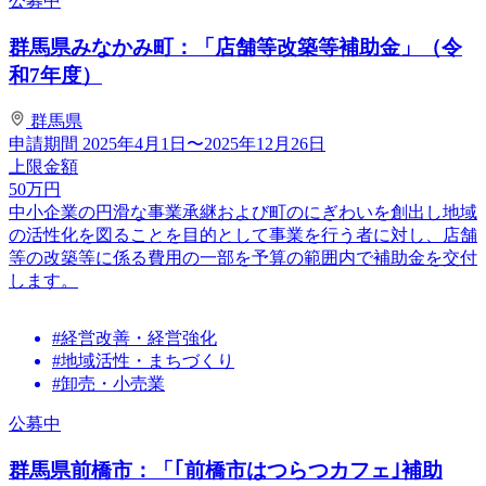
公募中
群馬県みなかみ町：「店舗等改築等補助金」（令
和7年度）
群馬県
申請期間
2025年4月1日〜2025年12月26日
上限金額
50
万円
中小企業の円滑な事業承継および町のにぎわいを創出し地域
の活性化を図ることを目的として事業を行う者に対し、店舗
等の改築等に係る費用の一部を予算の範囲内で補助金を交付
します。
#経営改善・経営強化
#地域活性・まちづくり
#卸売・小売業
公募中
群馬県前橋市：「｢前橋市はつらつカフェ｣補助