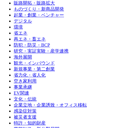
販路開拓・販路拡大
ものづくり・新商品開発
起業・創業・ベンチャー
デジタル
環境
省エネ
再エネ・畜エネ
防犯・防災・BCP
研究・実証実験・産学連携
海外展開
観光・インバウンド
新規事業・第二創業
省力化・省人化
空き家利用
事業承継
EV関連
文化・伝統
企業立地・企業誘致・オフィス移転
感染症対策
被災者支援
特許・知的財産