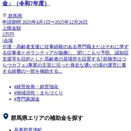
金」（令和7年度）
群馬県
申請期間
2025年4月1日〜2025年12月26日
上限金額
2
万円
/会場
介護・高齢者支援に従事経験のある専門職またはそれに準ず
る従事者とボランティアが協働し、閉じこもり予防、認知症
支援等を目的とした高齢者の居場所を設置する｢前橋市はつ
らつカフェ｣事業の主旨に沿った身近な通いの場の運営に要
する経費の一部を補助する...
#経営改善・経営強化
#地域活性・まちづくり
#専門家謝金
群馬県
エリアの補助金を探す
吾妻郡草津町