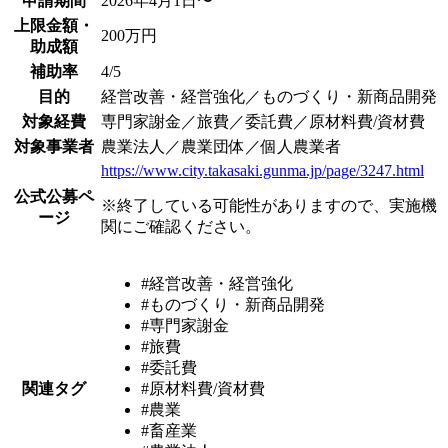
申請期間
2026年4月1日〜
上限金額・
200万円
助成額
補助率
4/5
目的
経営改善・経営強化／ものづくり・新商品開発
対象経費
専門家謝金／旅費／委託費／原材料費/資材費
対象事業者
農業法人／農業団体／個人農業者
https://www.city.takasaki.gunma.jp/page/3247.html
公式公募ペ
※終了している可能性がありますので、実施機
ージ
関にご確認ください。
#経営改善・経営強化
#ものづくり・新商品開発
#専門家謝金
#旅費
#委託費
関連タグ
#原材料費/資材費
#農業
#畜産業