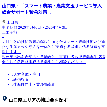
山口県：「スマート農業・農業支援サービス導入
総合サポート緊急対策...
山口県
申請期間
2026年3月6日〜2026年4月3日
上限金額
--
品目ごとの技術課題の解決に向けたスマート農業技術及び新
たな生産方式の導入を一体的に実施する取組に係る経費を支
援します。
※要望提出を希望される場合は、事前に各地域農業再生協議
会もしく各農林事務所農業部にご相談ください。
#人材育成・雇用
#設備投資
#生産性向上・業務効率化
山口県
エリアの補助金を探す