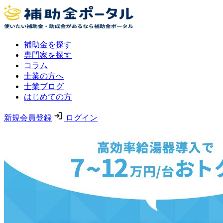
補助金を探す
専門家を探す
コラム
士業の方へ
士業ブログ
はじめての方
新規会員登録
ログイン