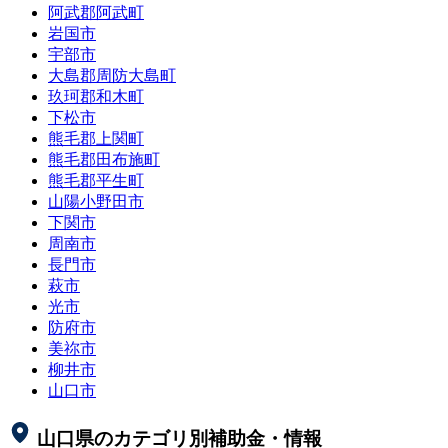
阿武郡阿武町
岩国市
宇部市
大島郡周防大島町
玖珂郡和木町
下松市
熊毛郡上関町
熊毛郡田布施町
熊毛郡平生町
山陽小野田市
下関市
周南市
長門市
萩市
光市
防府市
美祢市
柳井市
山口市
山口県
のカテゴリ別補助金・情報