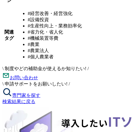
ジ
#経営改善・経営強化
#設備投資
#生産性向上・業務効率化
関連
#省力化・省人化
タグ
#機械装置等費
#農業
#農業法人
#個人農業者
\
制度やどの補助金が使えるか知りたい!
/
お問い合わせ
\
申請サポートをお願いしたい!
/
専門家を探す
検索結果に戻る