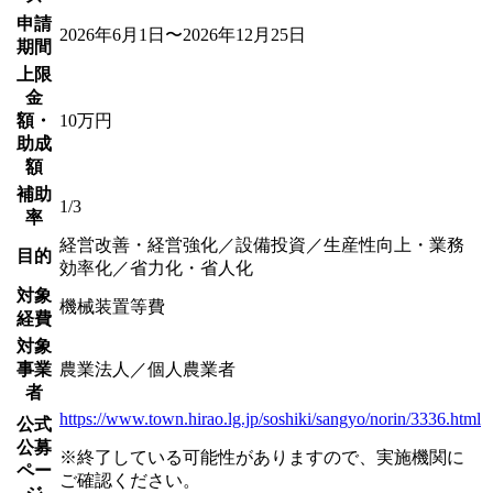
申請
2026年6月1日〜2026年12月25日
期間
上限
金
額・
10万円
助成
額
補助
1/3
率
経営改善・経営強化／設備投資／生産性向上・業務
目的
効率化／省力化・省人化
対象
機械装置等費
経費
対象
事業
農業法人／個人農業者
者
https://www.town.hirao.lg.jp/soshiki/sangyo/norin/3336.html
公式
公募
※終了している可能性がありますので、実施機関に
ペー
ご確認ください。