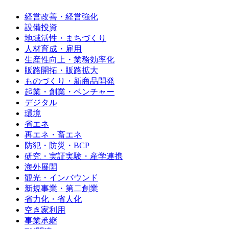
経営改善・経営強化
設備投資
地域活性・まちづくり
人材育成・雇用
生産性向上・業務効率化
販路開拓・販路拡大
ものづくり・新商品開発
起業・創業・ベンチャー
デジタル
環境
省エネ
再エネ・畜エネ
防犯・防災・BCP
研究・実証実験・産学連携
海外展開
観光・インバウンド
新規事業・第二創業
省力化・省人化
空き家利用
事業承継