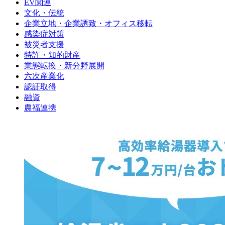
EV関連
文化・伝統
企業立地・企業誘致・オフィス移転
感染症対策
被災者支援
特許・知的財産
業態転換・新分野展開
六次産業化
認証取得
融資
農福連携