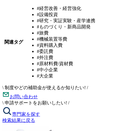
#経営改善・経営強化
#設備投資
#研究・実証実験・産学連携
#ものづくり・新商品開発
#旅費
#機械装置等費
関連タグ
#資料購入費
#委託費
#外注費
#原材料費/資材費
#中小企業
#大企業
\
制度やどの補助金が使えるか知りたい!
/
お問い合わせ
\
申請サポートをお願いしたい!
/
専門家を探す
検索結果に戻る