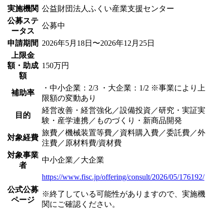
実施機関
公益財団法人ふくい産業支援センター
公募ステ
公募中
ータス
申請期間
2026年5月18日〜2026年12月25日
上限金
額・助成
150万円
額
・中小企業：2/3 ・大企業：1/2 ※事業により上
補助率
限額の変動あり
経営改善・経営強化／設備投資／研究・実証実
目的
験・産学連携／ものづくり・新商品開発
旅費／機械装置等費／資料購入費／委託費／外
対象経費
注費／原材料費/資材費
対象事業
中小企業／大企業
者
https://www.fisc.jp/offering/consult/2026/05/176192/
公式公募
※終了している可能性がありますので、実施機
ページ
関にご確認ください。