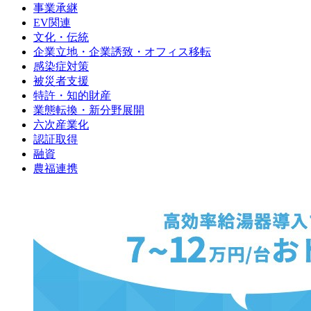
事業承継
EV関連
文化・伝統
企業立地・企業誘致・オフィス移転
感染症対策
被災者支援
特許・知的財産
業態転換・新分野展開
六次産業化
認証取得
融資
農福連携