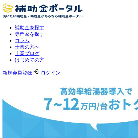
補助金を探す
専門家を探す
コラム
士業の方へ
士業ブログ
はじめての方
新規会員登録
ログイン