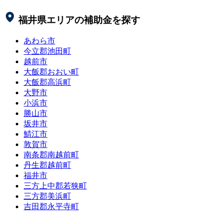
福井県
エリアの補助金を探す
あわら市
今立郡池田町
越前市
大飯郡おおい町
大飯郡高浜町
大野市
小浜市
勝山市
坂井市
鯖江市
敦賀市
南条郡南越前町
丹生郡越前町
福井市
三方上中郡若狭町
三方郡美浜町
吉田郡永平寺町