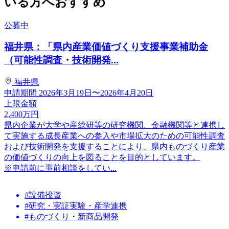
いる方へおすすめ
公募中
福井県：「県内産業価値づくり支援事業補助金
（可能性調査・技術開発...
福井県
申請期間
2026年3月19日〜2026年4月20日
上限金額
2,400
万円
県内企業が大学や産総研等の研究機関、金融機関等と連携し
て実施する成長産業への参入や市場拡大のための可能性調査
および技術開発を支援することにより、県内ものづくり産業
の価値づくりの向上を図ることを目的としています。
※申請前に事前相談をしてい...
#設備投資
#研究・実証実験・産学連携
#ものづくり・新商品開発