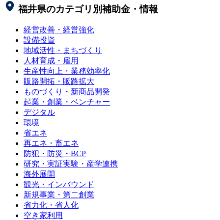
福井県
のカテゴリ別補助金・情報
経営改善・経営強化
設備投資
地域活性・まちづくり
人材育成・雇用
生産性向上・業務効率化
販路開拓・販路拡大
ものづくり・新商品開発
起業・創業・ベンチャー
デジタル
環境
省エネ
再エネ・畜エネ
防犯・防災・BCP
研究・実証実験・産学連携
海外展開
観光・インバウンド
新規事業・第二創業
省力化・省人化
空き家利用