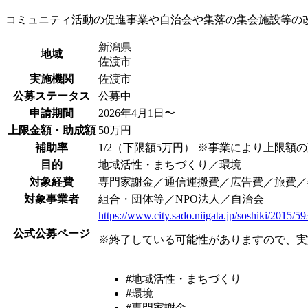
コミュニティ活動の促進事業や自治会や集落の集会施設等の
新潟県
地域
佐渡市
実施機関
佐渡市
公募ステータス
公募中
申請期間
2026年4月1日〜
上限金額・助成額
50万円
補助率
1/2（下限額5万円） ※事業により上限額
目的
地域活性・まちづくり／環境
対象経費
専門家謝金／通信運搬費／広告費／旅費／
対象事業者
組合・団体等／NPO法人／自治会
https://www.city.sado.niigata.jp/soshiki/2015/5
公式公募ページ
※終了している可能性がありますので、実
#地域活性・まちづくり
#環境
#専門家謝金