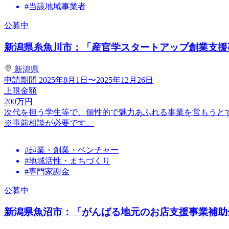
#当該地域事業者
公募中
新潟県糸魚川市：「産官学スタートアップ創業支援事業
新潟県
申請期間
2025年8月1日〜2025年12月26日
上限金額
200
万円
次代を担う学生等で、個性的で魅力あふれる事業を営もうと
※事前相談が必要です。
#起業・創業・ベンチャー
#地域活性・まちづくり
#専門家謝金
公募中
新潟県魚沼市：「がんばる地元のお店支援事業補助金