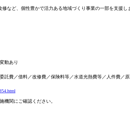
改修など、個性豊かで活力ある地域づくり事業の一部を支援し
の変動あり
委託費／借料／改修費／保険料等／水道光熱費等／人件費／原
9354.html
施機関にご確認ください。