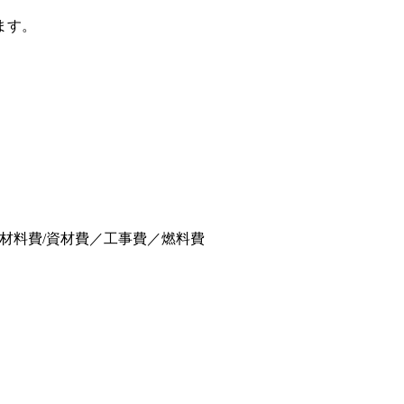
ます。
材料費/資材費／工事費／燃料費