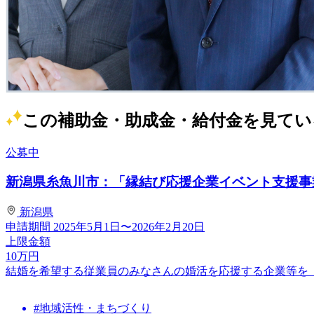
この補助金・助成金・給付金を見てい
公募中
新潟県糸魚川市：「縁結び応援企業イベント支援事業補
新潟県
申請期間
2025年5月1日〜2026年2月20日
上限金額
10
万円
結婚を希望する従業員のみなさんの婚活を応援する企業等を
#地域活性・まちづくり