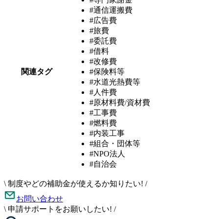
#通信運搬費
#広告費
#旅費
#委託費
#借料
#改修費
関連タグ
#保険料等
#水道光熱費等
#人件費
#原材料費/資材費
#工事費
#燃料費
#内装工事
#組合・団体等
#NPO法人
#自治会
\
制度やどの補助金が使えるか知りたい!
/
お問い合わせ
\
申請サポートをお願いしたい!
/