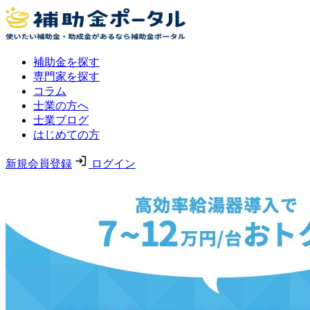
補助金を探す
専門家を探す
コラム
士業の方へ
士業ブログ
はじめての方
新規会員登録
ログイン