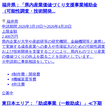
福井県：「県内産業価値づくり支援事業補助金
（可能性調査・技術開発...
福井県
申請期間
2026年3月19日〜2026年4月20日
上限金額
2,400
万円
県内企業が大学や産総研等の研究機関、金融機関等と連携し
て実施する成長産業への参入や市場拡大のための可能性調査
および技術開発を支援することにより、県内ものづくり産業
の価値づくりの向上を図ることを目的としています。
※申請前に事前相談をしてい...
#制作費・開発費
#機械装置等費
#外注費
公募中
東日本エリア：「助成事業（一般助成）」≪下期