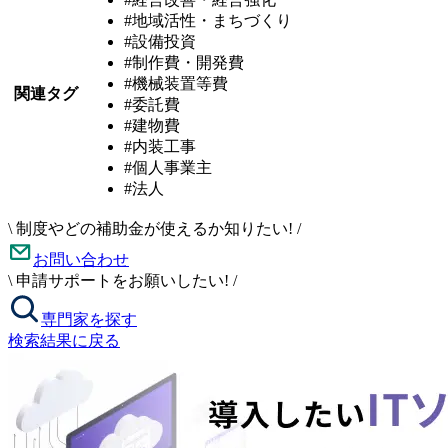
#地域活性・まちづくり
#設備投資
#制作費・開発費
#機械装置等費
関連タグ
#委託費
#建物費
#内装工事
#個人事業主
#法人
\
制度やどの補助金が使えるか知りたい!
/
お問い合わせ
\
申請サポートをお願いしたい!
/
専門家を探す
検索結果に戻る