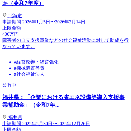
≫（令和7年度）
北海道
申請期間
2026年1月5日〜2026年2月14日
上限金額
400
万円
障害者の自立支援事業などの社会福祉活動に対して助成を行
なっています。
#経営改善・経営強化
#機械装置等費
#社会福祉法人
公募中
福井県：「企業における省エネ設備等導入支援事
業補助金」（令和7年...
福井県
申請期間
2025年5月30日〜2025年12月26日
上限金額