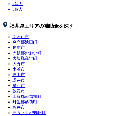
#法人
#個人
福井県
エリアの補助金を探す
あわら市
今立郡池田町
越前市
大飯郡おおい町
大飯郡高浜町
大野市
小浜市
勝山市
坂井市
鯖江市
敦賀市
南条郡南越前町
丹生郡越前町
福井市
三方上中郡若狭町