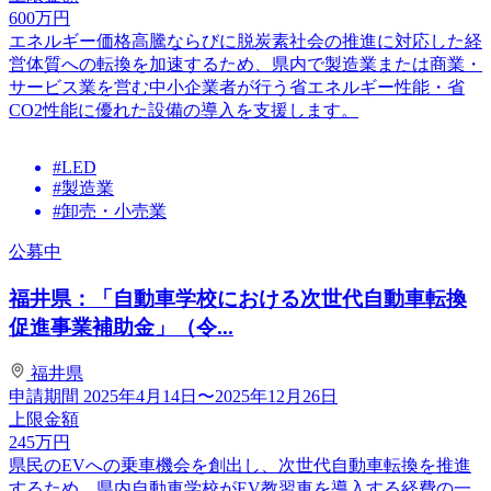
600
万円
エネルギー価格高騰ならびに脱炭素社会の推進に対応した経
営体質への転換を加速するため、県内で製造業または商業・
サービス業を営む中小企業者が行う省エネルギー性能・省
CO2性能に優れた設備の導入を支援します。
#LED
#製造業
#卸売・小売業
公募中
福井県：「自動車学校における次世代自動車転換
促進事業補助金」（令...
福井県
申請期間
2025年4月14日〜2025年12月26日
上限金額
245
万円
県民のEVへの乗車機会を創出し、次世代自動車転換を推進
するため、県内自動車学校がEV教習車を導入する経費の一