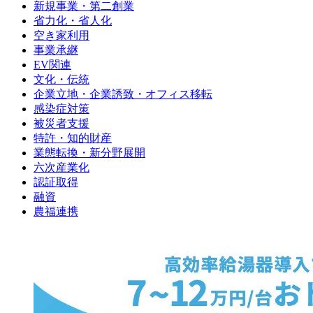
新規事業・第二創業
省力化・省人化
空き家利用
事業承継
EV関連
文化・伝統
企業立地・企業誘致・オフィス移転
感染症対策
被災者支援
特許・知的財産
業態転換・新分野展開
六次産業化
認証取得
融資
農福連携