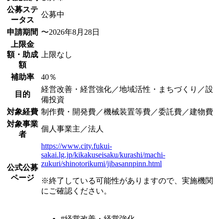
公募ステ
公募中
ータス
申請期間
〜2026年8月28日
上限金
額・助成
上限なし
額
補助率
40％
経営改善・経営強化／地域活性・まちづくり／設
目的
備投資
対象経費
制作費・開発費／機械装置等費／委託費／建物費
対象事業
個人事業主／法人
者
https://www.city.fukui-
sakai.lg.jp/kikakuseisaku/kurashi/machi-
zukuri/shinotorikumi/jibasannpinn.html
公式公募
ページ
※終了している可能性がありますので、実施機関
にご確認ください。
#経営改善・経営強化