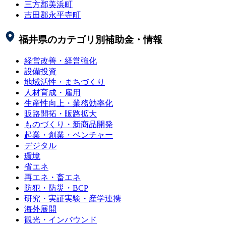
三方郡美浜町
吉田郡永平寺町
福井県
のカテゴリ別補助金・情報
経営改善・経営強化
設備投資
地域活性・まちづくり
人材育成・雇用
生産性向上・業務効率化
販路開拓・販路拡大
ものづくり・新商品開発
起業・創業・ベンチャー
デジタル
環境
省エネ
再エネ・畜エネ
防犯・防災・BCP
研究・実証実験・産学連携
海外展開
観光・インバウンド