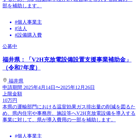
部を補助します。
#個人事業主
#法人
#設備購入費
公募中
福井県：「V2H充放電設備設置支援事業補助金」
（令和7年度）
福井県
申請期間
2025年4月14日〜2025年12月26日
上限金額
10
万円
本県の運輸部門における温室効果ガス排出量の削減を図るた
め、県内住宅や事務所、施設等へV2H充放電設備を導入する
事業に対して、県が導入費用の一部を補助します。
#個人事業主