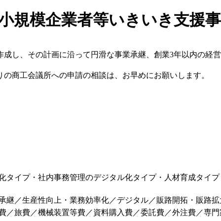
ま小規模企業者等いきいき支援
作成し、その計画に沿って円滑な事業承継、創業3年以内の経
りの商工会議所への申請の相談は、お早めにお願いします。
タイプ・社内事務管理のデジタル化タイプ・人材育成タイプ：3/
承継／生産性向上・業務効率化／デジタル／販路開拓・販路拡大
費／旅費／機械装置等費／資料購入費／委託費／外注費／専門