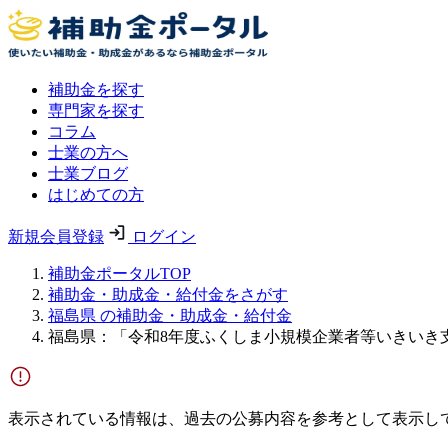
補助金を探す
専門家を探す
コラム
士業の方へ
士業ブログ
はじめての方
新規会員登録
ログイン
補助金ポータルTOP
補助金・助成金・給付金をさがす
福島県 の補助金・助成金・給付金
福島県：「令和8年度ふくしま小規模企業者等いきいき
表示されている情報は、過去の公募内容を参考として表示し