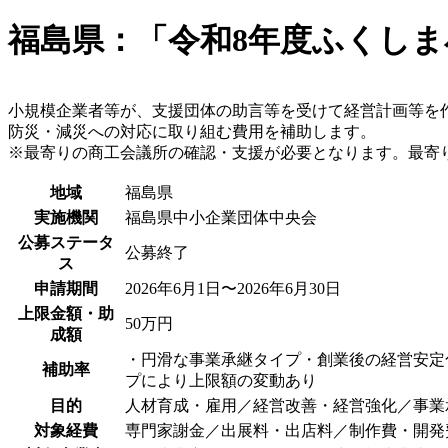
福島県：「令和8年度ふくし
小規模企業者等が、支援団体の助言等を受けて経営計画等を
防災・減災への対応に取り組む費用を補助します。
※最寄りの商工会議所の確認・支援が必要となります。最寄
地域
福島県
実施機関
福島県中小企業団体中央会
公募ステータ
公募終了
ス
申請期間
2026年6月1日〜2026年6月30日
上限金額・助
50万円
成額
・円滑な事業承継タイプ・創業後の経営安定化
補助率
プにより上限額の変動あり
目的
人材育成・雇用／経営改善・経営強化／事業
対象経費
専門家謝金／出展料・出店料／制作費・開発