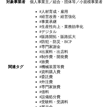
対象事業者
個人事業主／組合・団体等／小規模事業者
#人材育成・雇用
#経営改善・経営強化
#事業承継
#生産性向上・業務効率化
#デジタル
#販路開拓・販路拡大
#防犯・防災・BCP
#専門家謝金
#出展料・出店料
#制作費・開発費
#旅費
関連タグ
#機械装置等費
#資料購入費
#委託費
#外注費
#専門家旅費
#借料
#設備処分費
#受験料・受講料
#展示会