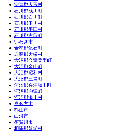
安達郡大玉村
石川郡浅川町
石川郡石川町
石川郡玉川村
石川郡平田村
石川郡古殿町
いわき市
岩瀬郡鏡石町
岩瀬郡天栄村
大沼郡会津美里町
大沼郡金山町
大沼郡昭和村
大沼郡三島町
河沼郡会津坂下町
河沼郡柳津町
河沼郡湯川村
喜多方市
郡山市
白河市
須賀川市
相馬郡飯舘村