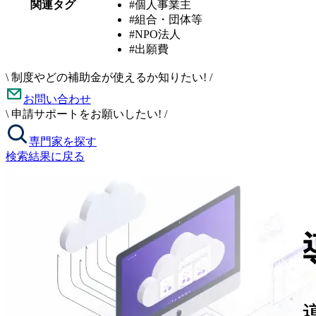
関連タグ
#個人事業主
#組合・団体等
#NPO法人
#出願費
\
制度やどの補助金が使えるか知りたい!
/
お問い合わせ
\
申請サポートをお願いしたい!
/
専門家を探す
検索結果に戻る