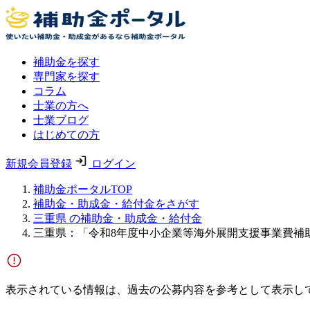
補助金を探す
専門家を探す
コラム
士業の方へ
士業ブログ
はじめての方
新規会員登録
ログイン
補助金ポータルTOP
補助金・助成金・給付金をさがす
三重県 の補助金・助成金・給付金
三重県：「令和8年度中小企業等海外展開支援事業費補
表示されている情報は、過去の公募内容を参考として表示し