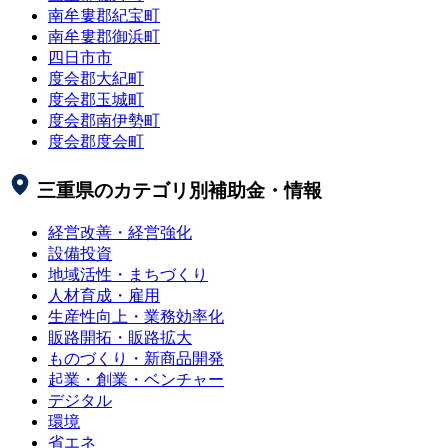
南牟婁郡紀宝町
南牟婁郡御浜町
四日市市
度会郡大紀町
度会郡玉城町
度会郡南伊勢町
度会郡度会町
三重県
のカテゴリ別補助金・情報
経営改善・経営強化
設備投資
地域活性・まちづくり
人材育成・雇用
生産性向上・業務効率化
販路開拓・販路拡大
ものづくり・新商品開発
起業・創業・ベンチャー
デジタル
環境
省エネ