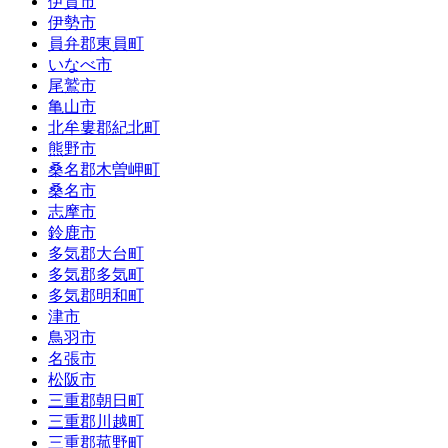
伊賀市
伊勢市
員弁郡東員町
いなべ市
尾鷲市
亀山市
北牟婁郡紀北町
熊野市
桑名郡木曽岬町
桑名市
志摩市
鈴鹿市
多気郡大台町
多気郡多気町
多気郡明和町
津市
鳥羽市
名張市
松阪市
三重郡朝日町
三重郡川越町
三重郡菰野町