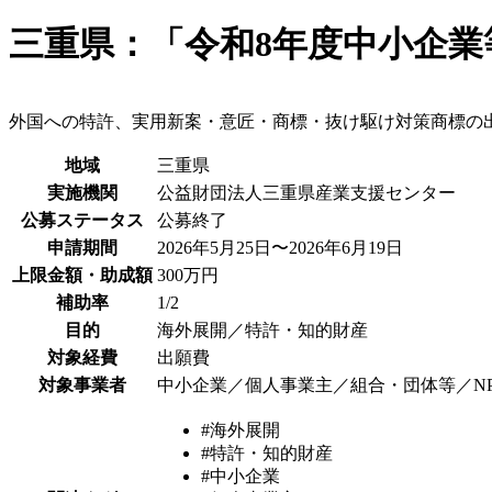
三重県：「令和8年度中小企
外国への特許、実用新案・意匠・商標・抜け駆け対策商標の
地域
三重県
実施機関
公益財団法人三重県産業支援センター
公募ステータス
公募終了
申請期間
2026年5月25日〜2026年6月19日
上限金額・助成額
300万円
補助率
1/2
目的
海外展開／特許・知的財産
対象経費
出願費
対象事業者
中小企業／個人事業主／組合・団体等／N
#海外展開
#特許・知的財産
#中小企業