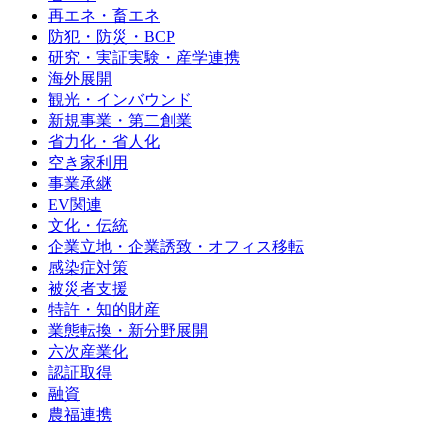
再エネ・畜エネ
防犯・防災・BCP
研究・実証実験・産学連携
海外展開
観光・インバウンド
新規事業・第二創業
省力化・省人化
空き家利用
事業承継
EV関連
文化・伝統
企業立地・企業誘致・オフィス移転
感染症対策
被災者支援
特許・知的財産
業態転換・新分野展開
六次産業化
認証取得
融資
農福連携