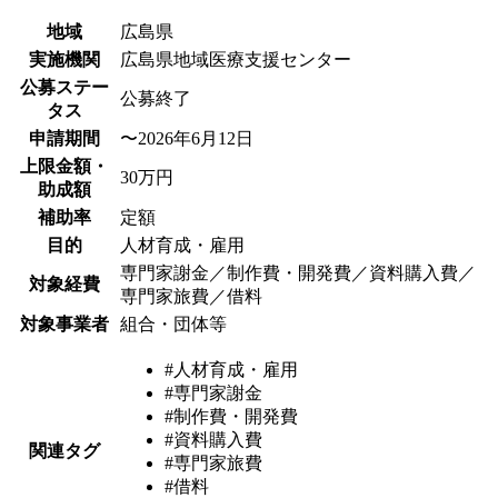
地域
広島県
実施機関
広島県地域医療支援センター
公募ステー
公募終了
タス
申請期間
〜2026年6月12日
上限金額・
30万円
助成額
補助率
定額
目的
人材育成・雇用
専門家謝金／制作費・開発費／資料購入費／
対象経費
専門家旅費／借料
対象事業者
組合・団体等
#人材育成・雇用
#専門家謝金
#制作費・開発費
#資料購入費
関連タグ
#専門家旅費
#借料