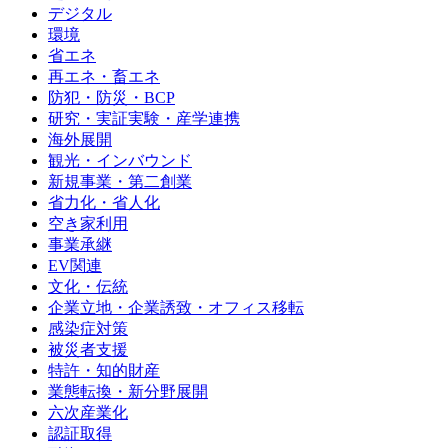
デジタル
環境
省エネ
再エネ・畜エネ
防犯・防災・BCP
研究・実証実験・産学連携
海外展開
観光・インバウンド
新規事業・第二創業
省力化・省人化
空き家利用
事業承継
EV関連
文化・伝統
企業立地・企業誘致・オフィス移転
感染症対策
被災者支援
特許・知的財産
業態転換・新分野展開
六次産業化
認証取得