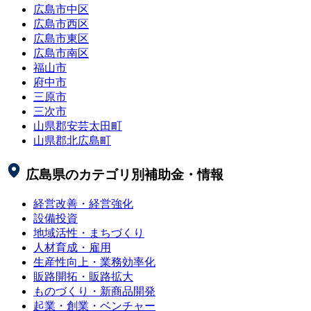
広島市中区
広島市西区
広島市東区
広島市南区
福山市
府中市
三原市
三次市
山県郡安芸太田町
山県郡北広島町
広島県
のカテゴリ別補助金・情報
経営改善・経営強化
設備投資
地域活性・まちづくり
人材育成・雇用
生産性向上・業務効率化
販路開拓・販路拡大
ものづくり・新商品開発
起業・創業・ベンチャー