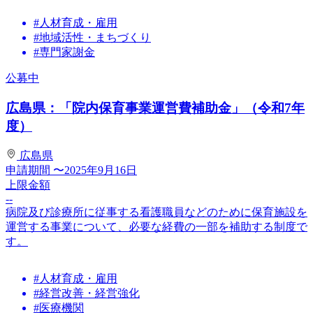
#人材育成・雇用
#地域活性・まちづくり
#専門家謝金
公募中
広島県：「院内保育事業運営費補助金」（令和7年
度）
広島県
申請期間
〜2025年9月16日
上限金額
--
病院及び診療所に従事する看護職員などのために保育施設を
運営する事業について、必要な経費の一部を補助する制度で
す。
#人材育成・雇用
#経営改善・経営強化
#医療機関