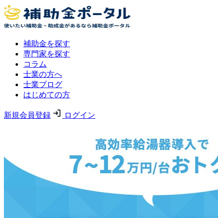
補助金を探す
専門家を探す
コラム
士業の方へ
士業ブログ
はじめての方
新規会員登録
ログイン