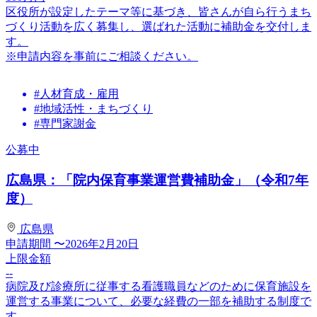
区役所が設定したテーマ等に基づき、皆さんが自ら行うまち
づくり活動を広く募集し、選ばれた活動に補助金を交付しま
す。
※申請内容を事前にご相談ください。
#人材育成・雇用
#地域活性・まちづくり
#専門家謝金
公募中
広島県：「院内保育事業運営費補助金」（令和7年
度）
広島県
申請期間
〜2026年2月20日
上限金額
--
病院及び診療所に従事する看護職員などのために保育施設を
運営する事業について、必要な経費の一部を補助する制度で
す。