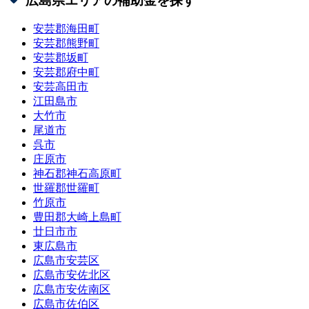
広島県
エリアの補助金を探す
安芸郡海田町
安芸郡熊野町
安芸郡坂町
安芸郡府中町
安芸高田市
江田島市
大竹市
尾道市
呉市
庄原市
神石郡神石高原町
世羅郡世羅町
竹原市
豊田郡大崎上島町
廿日市市
東広島市
広島市安芸区
広島市安佐北区
広島市安佐南区
広島市佐伯区