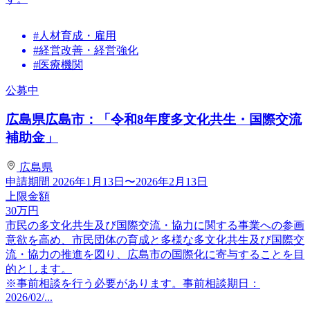
#人材育成・雇用
#経営改善・経営強化
#医療機関
公募中
広島県広島市：「令和8年度多文化共生・国際交流
補助金」
広島県
申請期間
2026年1月13日〜2026年2月13日
上限金額
30
万円
市民の多文化共生及び国際交流・協力に関する事業への参画
意欲を高め、市民団体の育成と多様な多文化共生及び国際交
流・協力の推進を図り、広島市の国際化に寄与することを目
的とします。
※事前相談を行う必要があります。事前相談期日：
2026/02/...