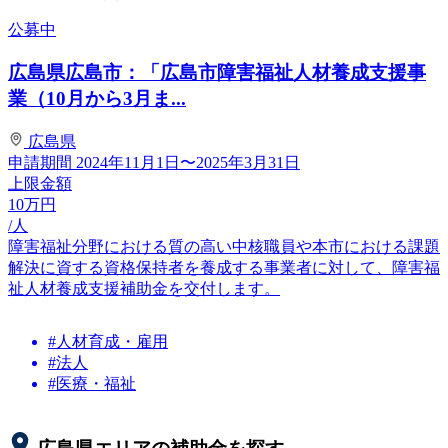
公募中
広島県広島市：「広島市障害福祉人材養成支援事
業（10月から3月ま...
広島県
申請期間
2024年11月1日〜2025年3月31日
上限金額
10
万円
/人
障害福祉分野における質の高い中核職員や本市における課題
解決に資する資格保持者を養成する事業者に対して、障害福
祉人材養成支援補助金を交付します。
#人材育成・雇用
#法人
#医療・福祉