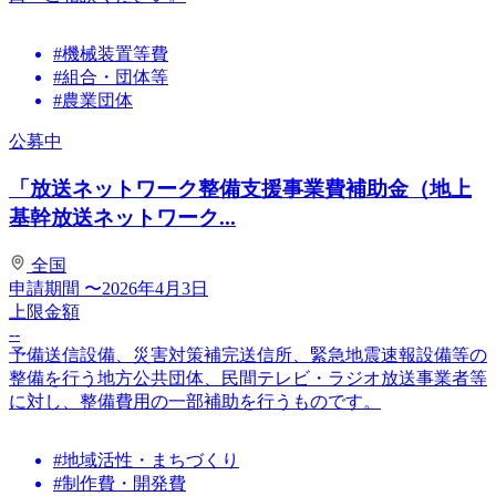
#機械装置等費
#組合・団体等
#農業団体
公募中
「放送ネットワーク整備支援事業費補助金（地上
基幹放送ネットワーク...
全国
申請期間
〜2026年4月3日
上限金額
--
予備送信設備、災害対策補完送信所、緊急地震速報設備等の
整備を行う地方公共団体、民間テレビ・ラジオ放送事業者等
に対し、整備費用の一部補助を行うものです。
#地域活性・まちづくり
#制作費・開発費