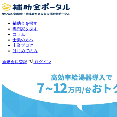
補助金を探す
専門家を探す
コラム
士業の方へ
士業ブログ
はじめての方
新規会員登録
ログイン