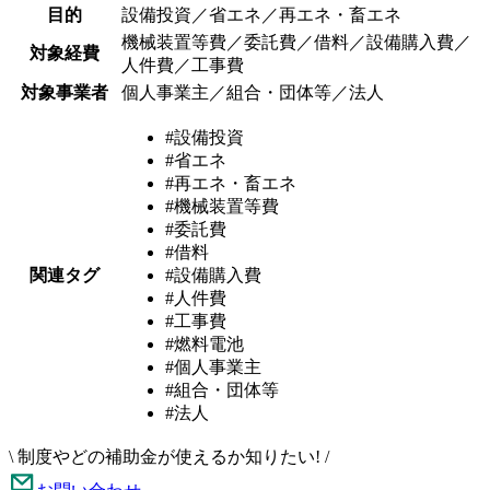
目的
設備投資／省エネ／再エネ・畜エネ
機械装置等費／委託費／借料／設備購入費／
対象経費
人件費／工事費
対象事業者
個人事業主／組合・団体等／法人
#設備投資
#省エネ
#再エネ・畜エネ
#機械装置等費
#委託費
#借料
関連タグ
#設備購入費
#人件費
#工事費
#燃料電池
#個人事業主
#組合・団体等
#法人
\
制度やどの補助金が使えるか知りたい!
/