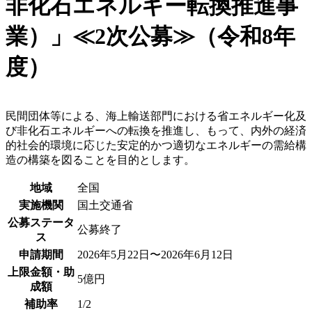
非化石エネルギー転換推進事
業）」≪2次公募≫（令和8年
度）
民間団体等による、海上輸送部門における省エネルギー化及
び非化石エネルギーへの転換を推進し、もって、内外の経済
的社会的環境に応じた安定的かつ適切なエネルギーの需給構
造の構築を図ることを目的とします。
地域
全国
実施機関
国土交通省
公募ステータ
公募終了
ス
申請期間
2026年5月22日〜2026年6月12日
上限金額・助
5億円
成額
補助率
1/2