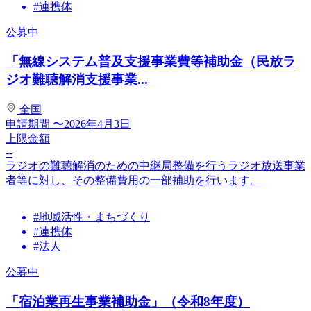
#連携体
公募中
「無線システム普及支援事業費等補助金（民放ラ
ジオ難聴解消支援事業...
全国
申請期間
〜2026年4月3日
上限金額
--
ラジオの難聴解消のための中継局整備を行うラジオ放送事業
者等に対し、その整備費用の一部補助を行います。
#地域活性・まちづくり
#連携体
#法人
公募中
「宿泊業再生事業補助金」（令和8年度）