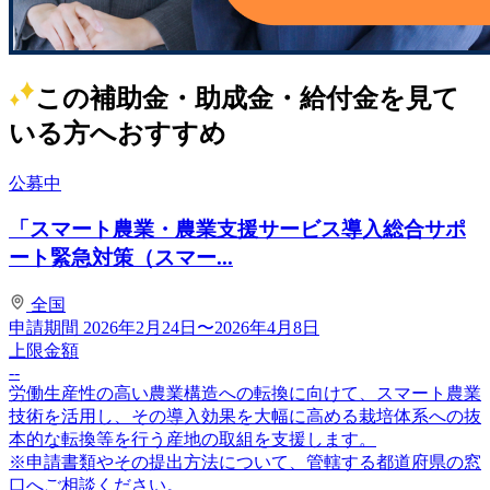
この補助金・助成金・給付金を見て
いる方へおすすめ
公募中
「スマート農業・農業支援サービス導入総合サポ
ート緊急対策（スマー...
全国
申請期間
2026年2月24日〜2026年4月8日
上限金額
--
労働生産性の高い農業構造への転換に向けて、スマート農業
技術を活用し、その導入効果を大幅に高める栽培体系への抜
本的な転換等を行う産地の取組を支援します。
※申請書類やその提出方法について、管轄する都道府県の窓
口へご相談ください。