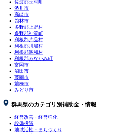
佐波郡玉村町
渋川市
高崎市
館林市
多野郡上野村
多野郡神流町
利根郡片品村
利根郡川場村
利根郡昭和村
利根郡みなかみ町
富岡市
沼田市
藤岡市
前橋市
みどり市
群馬県
のカテゴリ別補助金・情報
経営改善・経営強化
設備投資
地域活性・まちづくり