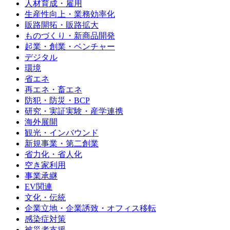
人材育成・雇用
生産性向上・業務効率化
販路開拓・販路拡大
ものづくり・新商品開発
起業・創業・ベンチャー
デジタル
環境
省エネ
再エネ・畜エネ
防犯・防災・BCP
研究・実証実験・産学連携
海外展開
観光・インバウンド
新規事業・第二創業
省力化・省人化
空き家利用
事業承継
EV関連
文化・伝統
企業立地・企業誘致・オフィス移転
感染症対策
被災者支援