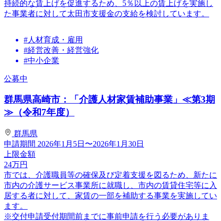
持続的な賃上げを促進するため、5％以上の賃上げを実施し
た事業者に対して太田市支援金の支給を検討しています。
#人材育成・雇用
#経営改善・経営強化
#中小企業
公募中
群馬県高崎市：「介護人材家賃補助事業」≪第3期
≫（令和7年度）
群馬県
申請期間
2026年1月5日〜2026年1月30日
上限金額
24
万円
市では、介護職員等の確保及び定着支援を図るため、新たに
市内の介護サービス事業所に就職し、市内の賃貸住宅等に入
居する者に対して、家賃の一部を補助する事業を実施してい
ます。
※交付申請受付期間前までに事前申請を行う必要がありま