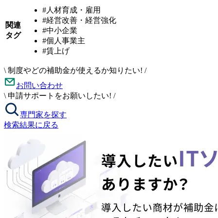
#人材育成・雇用
#経営改善・経営強化
関連
#中小企業
タグ
#個人事業主
#賃上げ
\
制度やどの補助金が使えるか知りたい!
/
お問い合わせ
\
申請サポートをお願いしたい!
/
専門家を探す
検索結果に戻る