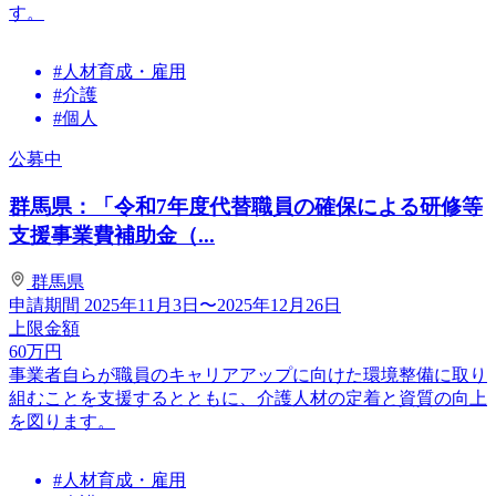
す。
#人材育成・雇用
#介護
#個人
公募中
群馬県：「令和7年度代替職員の確保による研修等
支援事業費補助金（...
群馬県
申請期間
2025年11月3日〜2025年12月26日
上限金額
60
万円
事業者自らが職員のキャリアアップに向けた環境整備に取り
組むことを支援するとともに、介護人材の定着と資質の向上
を図ります。
#人材育成・雇用