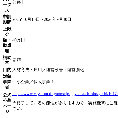
公募中
ータ
ス
申請
2026年6月15日〜2026年9月30日
期間
上限
金
額・
40万円
助成
額
補助
定額
率
目的
人材育成・雇用／経営改善・経営強化
対象
事業
中小企業／個人事業主
者
https://www.city.numata.gunma.jp/jigyosha/chusho/yushi/1017
公式
公募
※終了している可能性がありますので、実施機関にご確
ペー
さい。
ジ