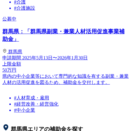
#介護
#介護施設
公募中
群馬県：「群馬県副業・兼業人材活用促進事業補
助金」
群馬県
申請期間
2025年5月13日〜2026年1月30日
上限金額
50
万円
県内の中小企業等において専門的な知識を有する副業・兼業
人材の活用促進を図るため、補助金を交付します。
#人材育成・雇用
#経営改善・経営強化
#中小企業
群馬県
エリアの補助金を探す