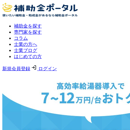
補助金を探す
専門家を探す
コラム
士業の方へ
士業ブログ
はじめての方
新規会員登録
ログイン