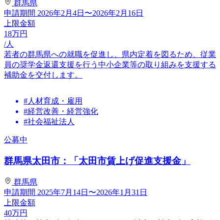
群馬県
申請期間
2026年2月4日〜2026年2月16日
上限金額
18
万円
/人
若者の群馬県への就職を促進し、県内定着を図るため、従業
員の奨学金返還支援を行う中小企業等の取り組みを支援する
補助金を交付します。
#人材育成・雇用
#経営改善・経営強化
#社会福祉法人
公募中
群馬県太田市：「太田市賃上げ促進支援金」
群馬県
申請期間
2025年7月14日〜2026年1月31日
上限金額
40
万円