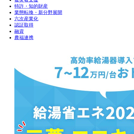
特許・知的財産
業態転換・新分野展開
六次産業化
認証取得
融資
農福連携