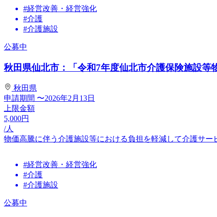
#経営改善・経営強化
#介護
#介護施設
公募中
秋田県仙北市：「令和7年度仙北市介護保険施設等物価
秋田県
申請期間
〜2026年2月13日
上限金額
5,000
円
/人
物価高騰に伴う介護施設等における負担を軽減して介護サー
#経営改善・経営強化
#介護
#介護施設
公募中