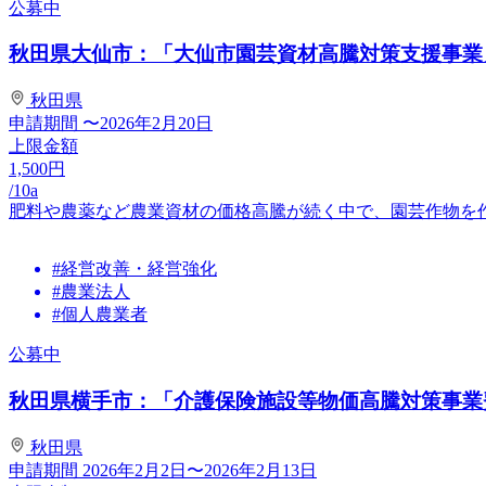
公募中
秋田県大仙市：「大仙市園芸資材高騰対策支援事業
秋田県
申請期間
〜2026年2月20日
上限金額
1,500
円
/10a
肥料や農薬など農業資材の価格高騰が続く中で、園芸作物を
#経営改善・経営強化
#農業法人
#個人農業者
公募中
秋田県横手市：「介護保険施設等物価高騰対策事業
秋田県
申請期間
2026年2月2日〜2026年2月13日