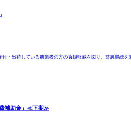
」
作付・出荷している農業者の方の負担軽減を図り、営農継続を
費補助金」≪下期≫