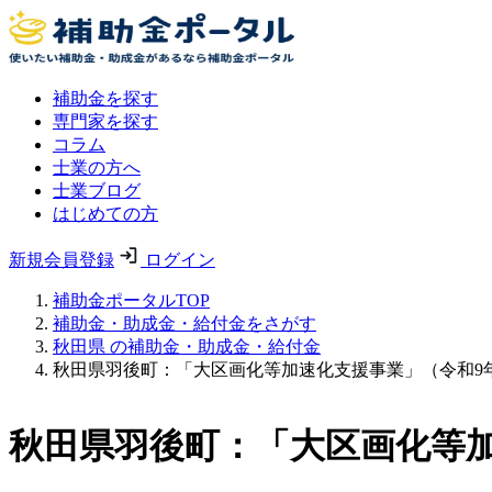
補助金を探す
専門家を探す
コラム
士業の方へ
士業ブログ
はじめての方
新規会員登録
ログイン
補助金ポータルTOP
補助金・助成金・給付金をさがす
秋田県 の補助金・助成金・給付金
秋田県羽後町：「大区画化等加速化支援事業」（令和9
秋田県羽後町：「大区画化等加