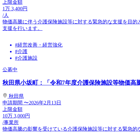
上限金額
1
万
3,400
円
/人
物価高騰に伴う介護保険施設等に対する緊急的な支援を目的
支援を行います。
#経営改善・経営強化
#介護
#介護施設
公募中
秋田県小坂町：「令和7年度介護保険施設等物価高騰対
秋田県
申請期間
〜2026年2月13日
上限金額
10
万
3,000
円
/事業所
物価高騰の影響を受けている介護保険施設等に対する緊急的