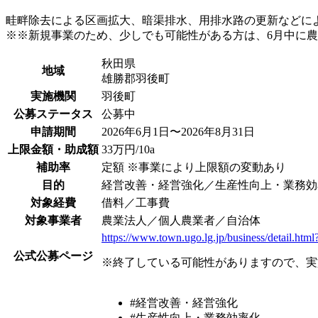
畦畔除去による区画拡大、暗渠排水、用排水路の更新などに
※※新規事業のため、少しでも可能性がある方は、6月中に
秋田県
地域
雄勝郡羽後町
実施機関
羽後町
公募ステータス
公募中
申請期間
2026年6月1日〜2026年8月31日
上限金額・助成額
33万円/10a
補助率
定額 ※事業により上限額の変動あり
目的
経営改善・経営強化／生産性向上・業務効
対象経費
借料／工事費
対象事業者
農業法人／個人農業者／自治体
https://www.town.ugo.lg.jp/business/detail.ht
公式公募ページ
※終了している可能性がありますので、実
#経営改善・経営強化
#生産性向上・業務効率化