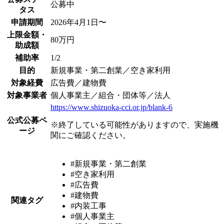
公募中
タス
申請期間
2026年4月1日〜
上限金額・
80万円
助成額
補助率
1/2
目的
新規事業・第二創業／空き家利用
対象経費
広告費／建物費
対象事業者
個人事業主／組合・団体等／法人
https://www.shizuoka-cci.or.jp/blank-6
公式公募ペ
※終了している可能性がありますので、実施機
ージ
関にご確認ください。
#新規事業・第二創業
#空き家利用
#広告費
#建物費
関連タグ
#内装工事
#個人事業主