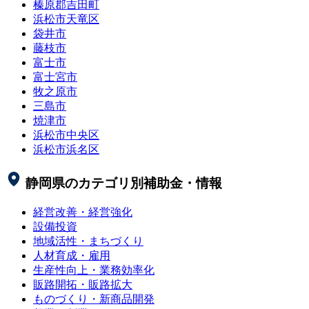
榛原郡吉田町
浜松市天竜区
袋井市
藤枝市
富士市
富士宮市
牧之原市
三島市
焼津市
浜松市中央区
浜松市浜名区
静岡県
のカテゴリ別補助金・情報
経営改善・経営強化
設備投資
地域活性・まちづくり
人材育成・雇用
生産性向上・業務効率化
販路開拓・販路拡大
ものづくり・新商品開発