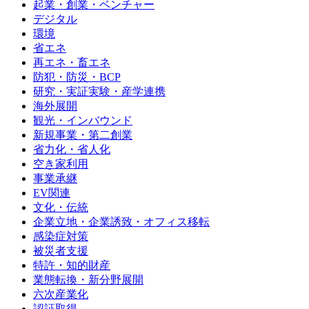
起業・創業・ベンチャー
デジタル
環境
省エネ
再エネ・畜エネ
防犯・防災・BCP
研究・実証実験・産学連携
海外展開
観光・インバウンド
新規事業・第二創業
省力化・省人化
空き家利用
事業承継
EV関連
文化・伝統
企業立地・企業誘致・オフィス移転
感染症対策
被災者支援
特許・知的財産
業態転換・新分野展開
六次産業化
認証取得