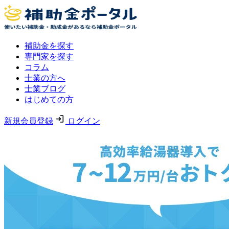
補助金を探す
専門家を探す
コラム
士業の方へ
士業ブログ
はじめての方
新規会員登録
ログイン