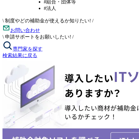
#組合・団体等
#法人
\
制度やどの補助金が使えるか知りたい!
/
お問い合わせ
\
申請サポートをお願いしたい!
/
専門家を探す
検索結果に戻る