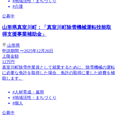
#地域活性・まちづくり
#介護
公募中
山形県真室川町：「真室川町除雪機械運転技能取
得支援事業補助金」
山形県
申請期間
〜2025年12月26日
上限金額
12
万円
真室川町除雪作業員として就業するために、除雪機械の運転
に必要な免許を取得した場合、免許の取得に要した経費を補
助します。
#人材育成・雇用
#地域活性・まちづくり
#個人
公募中