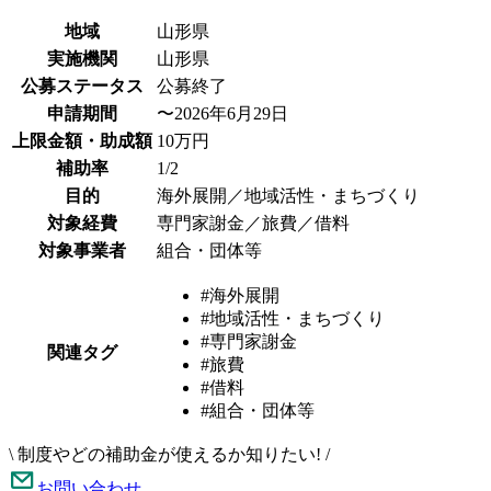
地域
山形県
実施機関
山形県
公募ステータス
公募終了
申請期間
〜2026年6月29日
上限金額・助成額
10万円
補助率
1/2
目的
海外展開／地域活性・まちづくり
対象経費
専門家謝金／旅費／借料
対象事業者
組合・団体等
#海外展開
#地域活性・まちづくり
#専門家謝金
関連タグ
#旅費
#借料
#組合・団体等
\
制度やどの補助金が使えるか知りたい!
/
お問い合わせ