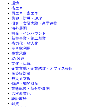
環境
省エネ
再エネ・畜エネ
防犯・防災・BCP
研究・実証実験・産学連携
海外展開
観光・インバウンド
新規事業・第二創業
省力化・省人化
空き家利用
事業承継
EV関連
文化・伝統
企業立地・企業誘致・オフィス移転
感染症対策
被災者支援
特許・知的財産
業態転換・新分野展開
六次産業化
認証取得
融資