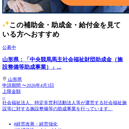
この補助金・助成金・給付金を見て
いる方へおすすめ
公募中
山形県：「中央競馬馬主社会福祉財団助成金（施
設整備等助成事業）」...
山形県
申請期間
〜2026年4月3日
上限金額
--
社会福祉法人、特定非営利活動法人等が運営する社会福祉施
設等に対する施設整備等の助成事業を行っています。
#経営改善・経営強化