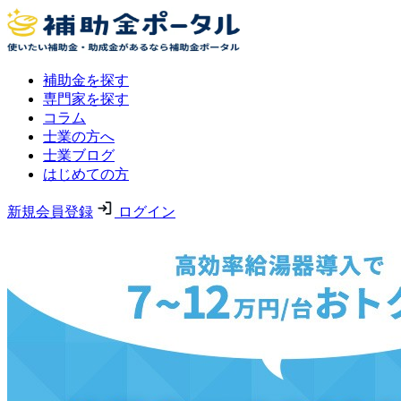
補助金を探す
専門家を探す
コラム
士業の方へ
士業ブログ
はじめての方
新規会員登録
ログイン