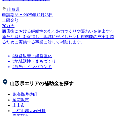
山形県
申請期間
〜2025年12月26日
上限金額
20
万円
商店街における継続性のある魅力づくりや賑わいを創出する
新たな取組を促進し、地域に根ざした商店街機能の充実を図
るために実施する事業に対して補助します。
#経営改善・経営強化
#地域活性・まちづくり
#観光・インバウンド
山形県
エリアの補助金を探す
飽海郡遊佐町
尾花沢市
上山市
北村山郡大石田町