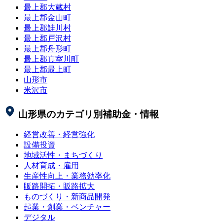
最上郡大蔵村
最上郡金山町
最上郡鮭川村
最上郡戸沢村
最上郡舟形町
最上郡真室川町
最上郡最上町
山形市
米沢市
山形県
のカテゴリ別補助金・情報
経営改善・経営強化
設備投資
地域活性・まちづくり
人材育成・雇用
生産性向上・業務効率化
販路開拓・販路拡大
ものづくり・新商品開発
起業・創業・ベンチャー
デジタル