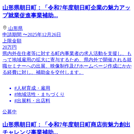
山形県朝日町：「令和7年度朝日町企業の魅力アッ
プ就業促進事業補助...
山形県
申請期間
〜2025年12月26日
上限金額
20
万円
県内外在住者等に対する町内事業者の求人活動を支援し、も
って地域雇用の拡大に寄与するため、県内外で開催される就
職セミナーへの出展、映像制作及びホームページ作成にかか
る経費に対し、補助金を交付します。
#人材育成・雇用
#地域活性・まちづくり
#出展料・出店料
公募中
山形県朝日町：「令和7年度朝日町商店街魅力創出
チャレンジ事業補助...