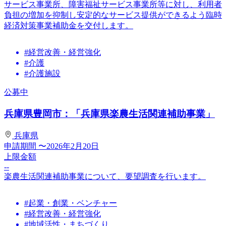
サービス事業所、障害福祉サービス事業所等に対し、利用者
負担の増加を抑制し安定的なサービス提供ができるよう臨時
経済対策事業補助金を交付します。
#経営改善・経営強化
#介護
#介護施設
公募中
兵庫県豊岡市：「兵庫県楽農生活関連補助事業」
兵庫県
申請期間
〜2026年2月20日
上限金額
--
楽農生活関連補助事業について、要望調査を行います。
#起業・創業・ベンチャー
#経営改善・経営強化
#地域活性・まちづくり