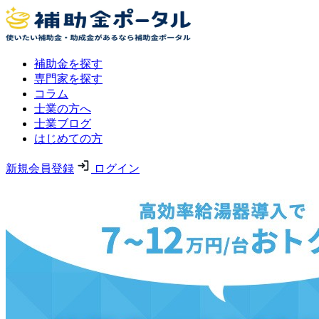
補助金を探す
専門家を探す
コラム
士業の方へ
士業ブログ
はじめての方
新規会員登録
ログイン