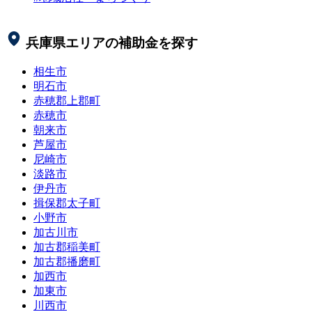
兵庫県
エリアの補助金を探す
相生市
明石市
赤穂郡上郡町
赤穂市
朝来市
芦屋市
尼崎市
淡路市
伊丹市
揖保郡太子町
小野市
加古川市
加古郡稲美町
加古郡播磨町
加西市
加東市
川西市