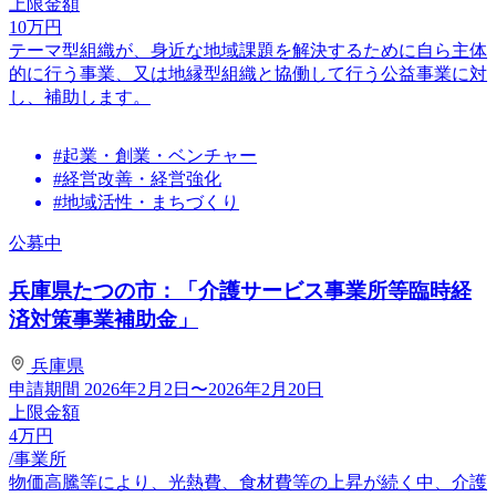
上限金額
10
万円
テーマ型組織が、身近な地域課題を解決するために自ら主体
的に行う事業、又は地縁型組織と協働して行う公益事業に対
し、補助します。
#起業・創業・ベンチャー
#経営改善・経営強化
#地域活性・まちづくり
公募中
兵庫県たつの市：「介護サービス事業所等臨時経
済対策事業補助金」
兵庫県
申請期間
2026年2月2日〜2026年2月20日
上限金額
4
万円
/事業所
物価高騰等により、光熱費、食材費等の上昇が続く中、介護