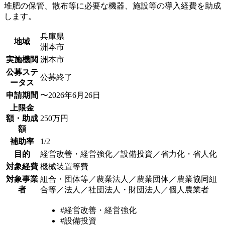
堆肥の保管、散布等に必要な機器、施設等の導入経費を助成
します。
兵庫県
地域
洲本市
実施機関
洲本市
公募ステ
公募終了
ータス
申請期間
〜2026年6月26日
上限金
額・助成
250万円
額
補助率
1/2
目的
経営改善・経営強化／設備投資／省力化・省人化
対象経費
機械装置等費
対象事業
組合・団体等／農業法人／農業団体／農業協同組
者
合等／法人／社団法人・財団法人／個人農業者
#経営改善・経営強化
#設備投資