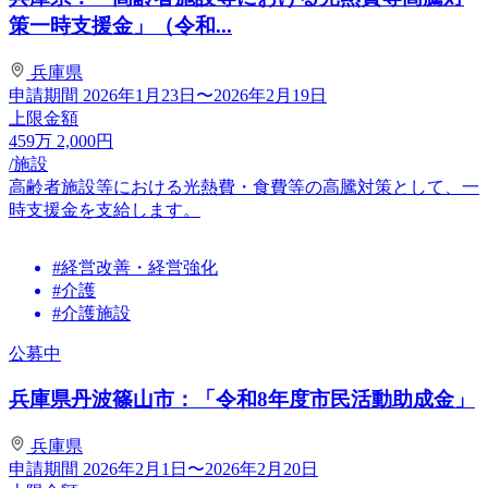
策一時支援金」（令和...
兵庫県
申請期間
2026年1月23日〜2026年2月19日
上限金額
459
万
2,000
円
/施設
高齢者施設等における光熱費・食費等の高騰対策として、一
時支援金を支給します。
#経営改善・経営強化
#介護
#介護施設
公募中
兵庫県丹波篠山市：「令和8年度市民活動助成金」
兵庫県
申請期間
2026年2月1日〜2026年2月20日