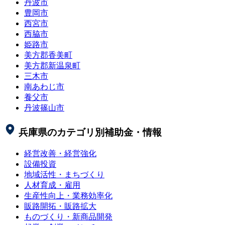
丹波市
豊岡市
西宮市
西脇市
姫路市
美方郡香美町
美方郡新温泉町
三木市
南あわじ市
養父市
丹波篠山市
兵庫県
のカテゴリ別補助金・情報
経営改善・経営強化
設備投資
地域活性・まちづくり
人材育成・雇用
生産性向上・業務効率化
販路開拓・販路拡大
ものづくり・新商品開発