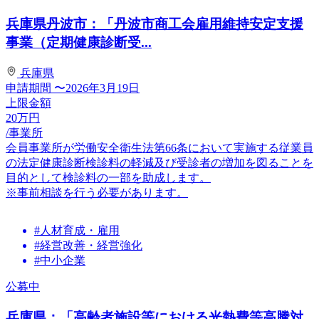
兵庫県丹波市：「丹波市商工会雇用維持安定支援
事業（定期健康診断受...
兵庫県
申請期間
〜2026年3月19日
上限金額
20
万円
/事業所
会員事業所が労働安全衛生法第66条において実施する従業員
の法定健康診断検診料の軽減及び受診者の増加を図ることを
目的として検診料の一部を助成します。
※事前相談を行う必要があります。
#人材育成・雇用
#経営改善・経営強化
#中小企業
公募中
兵庫県：「高齢者施設等における光熱費等高騰対