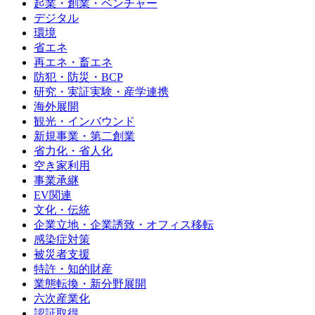
起業・創業・ベンチャー
デジタル
環境
省エネ
再エネ・畜エネ
防犯・防災・BCP
研究・実証実験・産学連携
海外展開
観光・インバウンド
新規事業・第二創業
省力化・省人化
空き家利用
事業承継
EV関連
文化・伝統
企業立地・企業誘致・オフィス移転
感染症対策
被災者支援
特許・知的財産
業態転換・新分野展開
六次産業化
認証取得