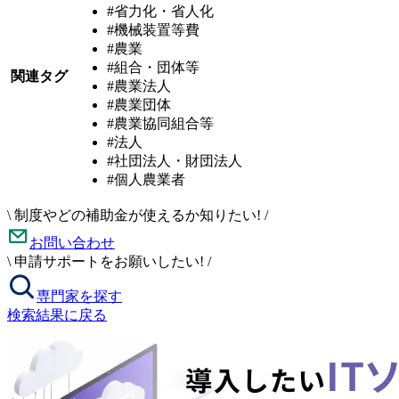
#省力化・省人化
#機械装置等費
#農業
#組合・団体等
関連タグ
#農業法人
#農業団体
#農業協同組合等
#法人
#社団法人・財団法人
#個人農業者
\
制度やどの補助金が使えるか知りたい!
/
お問い合わせ
\
申請サポートをお願いしたい!
/
専門家を探す
検索結果に戻る