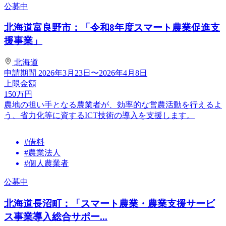
公募中
北海道富良野市：「令和8年度スマート農業促進支
援事業」
北海道
申請期間
2026年3月23日〜2026年4月8日
上限金額
150
万円
農地の担い手となる農業者が、効率的な営農活動を行えるよ
う、省力化等に資するICT技術の導入を支援します。
#借料
#農業法人
#個人農業者
公募中
北海道長沼町：「スマート農業・農業支援サービ
ス事業導入総合サポー...