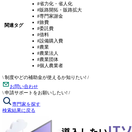
#省力化・省人化
#販路開拓・販路拡大
#専門家謝金
#旅費
関連タグ
#委託費
#借料
#設備購入費
#農業
#農業法人
#農業団体
#個人農業者
\
制度やどの補助金が使えるか知りたい!
/
お問い合わせ
\
申請サポートをお願いしたい!
/
専門家を探す
検索結果に戻る