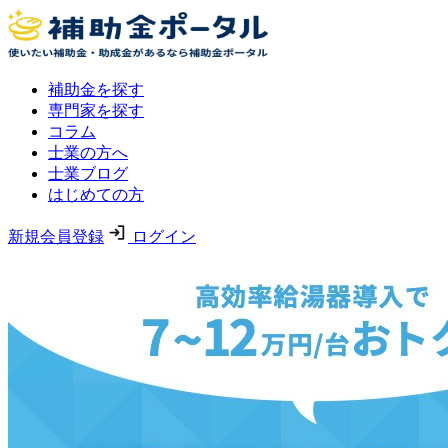
補助金を探す
専門家を探す
コラム
士業の方へ
士業ブログ
はじめての方
新規会員登録
ログイン