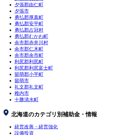
夕張郡由仁町
夕張市
勇払郡厚真町
勇払郡安平町
勇払郡占冠村
勇払郡むかわ町
余市郡赤井川村
余市郡仁木町
余市郡余市町
利尻郡利尻町
利尻郡利尻富士町
留萌郡小平町
留萌市
礼文郡礼文町
稚内市
十勝清水町
北海道
のカテゴリ別補助金・情報
経営改善・経営強化
設備投資