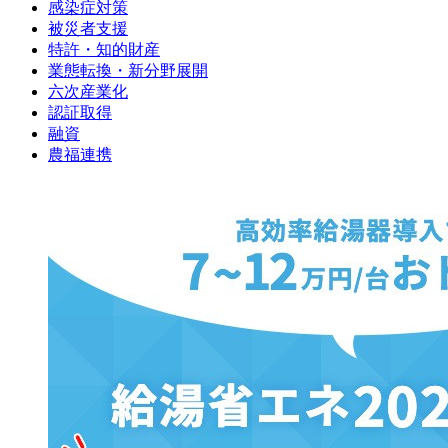
感染症対策
被災者支援
特許・知的財産
業態転換・新分野展開
六次産業化
認証取得
融資
農福連携