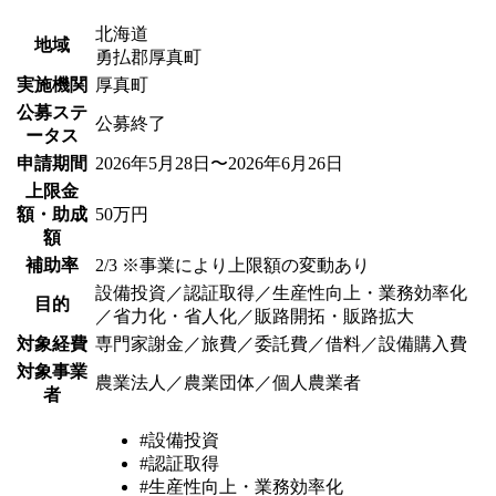
北海道
地域
勇払郡厚真町
実施機関
厚真町
公募ステ
公募終了
ータス
申請期間
2026年5月28日〜2026年6月26日
上限金
額・助成
50万円
額
補助率
2/3 ※事業により上限額の変動あり
設備投資／認証取得／生産性向上・業務効率化
目的
／省力化・省人化／販路開拓・販路拡大
対象経費
専門家謝金／旅費／委託費／借料／設備購入費
対象事業
農業法人／農業団体／個人農業者
者
#設備投資
#認証取得
#生産性向上・業務効率化