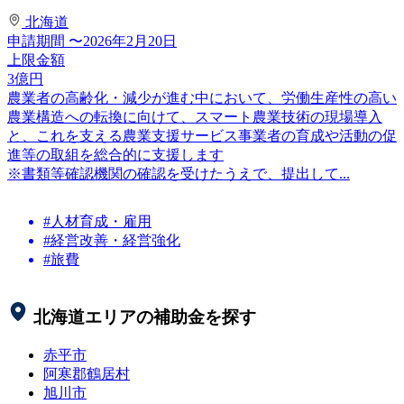
北海道
申請期間
〜2026年2月20日
上限金額
3
億円
農業者の高齢化・減少が進む中において、労働生産性の高い
農業構造への転換に向けて、スマート農業技術の現場導入
と、これを支える農業支援サービス事業者の育成や活動の促
進等の取組を総合的に支援します
※書類等確認機関の確認を受けたうえで、提出して...
#人材育成・雇用
#経営改善・経営強化
#旅費
北海道
エリアの補助金を探す
赤平市
阿寒郡鶴居村
旭川市