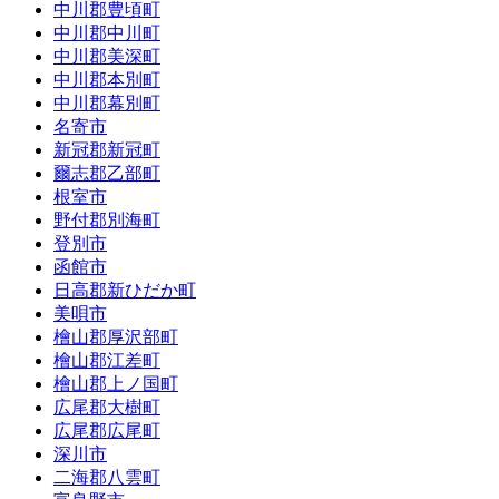
中川郡豊頃町
中川郡中川町
中川郡美深町
中川郡本別町
中川郡幕別町
名寄市
新冠郡新冠町
爾志郡乙部町
根室市
野付郡別海町
登別市
函館市
日高郡新ひだか町
美唄市
檜山郡厚沢部町
檜山郡江差町
檜山郡上ノ国町
広尾郡大樹町
広尾郡広尾町
深川市
二海郡八雲町