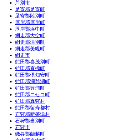
芦別市
足寄郡足寄町
足寄郡陸別町
厚岸郡厚岸町
厚岸郡浜中町
網走郡大空町
網走郡津別町
網走郡美幌町
網走市
虻田郡喜茂別町
虻田郡京極町
虻田郡倶知安町
虻田郡洞爺湖町
虻田郡豊浦町
虻田郡ニセコ町
虻田郡真狩村
虻田郡留寿都村
石狩郡新篠津村
石狩郡当別町
石狩市
磯谷郡蘭越町