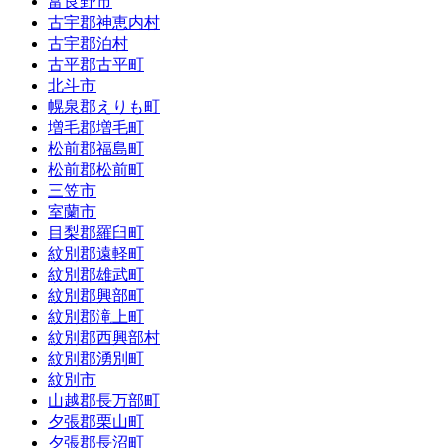
富良野市
古宇郡神恵内村
古宇郡泊村
古平郡古平町
北斗市
幌泉郡えりも町
増毛郡増毛町
松前郡福島町
松前郡松前町
三笠市
室蘭市
目梨郡羅臼町
紋別郡遠軽町
紋別郡雄武町
紋別郡興部町
紋別郡滝上町
紋別郡西興部村
紋別郡湧別町
紋別市
山越郡長万部町
夕張郡栗山町
夕張郡長沼町