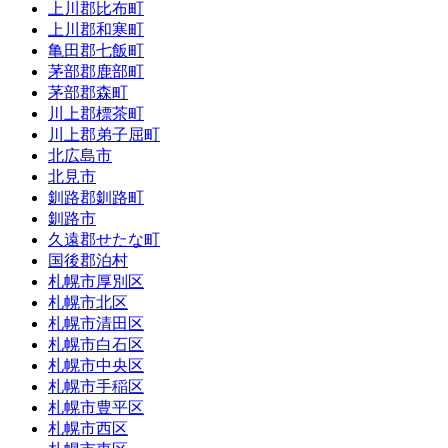
上川郡比布町
上川郡和寒町
亀田郡七飯町
茅部郡鹿部町
茅部郡森町
川上郡標茶町
川上郡弟子屈町
北広島市
北見市
釧路郡釧路町
釧路市
久遠郡せたな町
国後郡泊村
札幌市厚別区
札幌市北区
札幌市清田区
札幌市白石区
札幌市中央区
札幌市手稲区
札幌市豊平区
札幌市西区