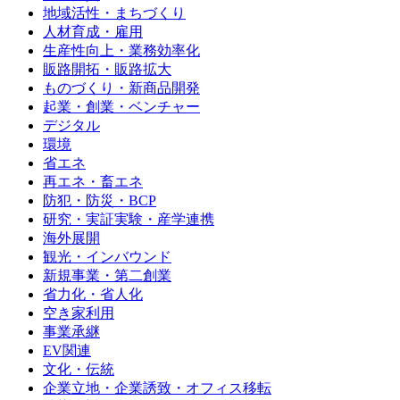
地域活性・まちづくり
人材育成・雇用
生産性向上・業務効率化
販路開拓・販路拡大
ものづくり・新商品開発
起業・創業・ベンチャー
デジタル
環境
省エネ
再エネ・畜エネ
防犯・防災・BCP
研究・実証実験・産学連携
海外展開
観光・インバウンド
新規事業・第二創業
省力化・省人化
空き家利用
事業承継
EV関連
文化・伝統
企業立地・企業誘致・オフィス移転