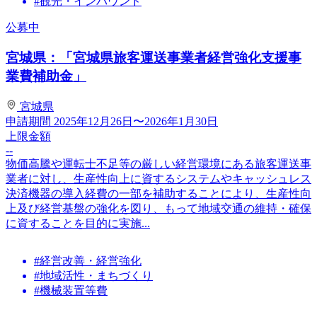
#観光・インバウンド
公募中
宮城県：「宮城県旅客運送事業者経営強化支援事
業費補助金」
宮城県
申請期間
2025年12月26日〜2026年1月30日
上限金額
--
物価高騰や運転士不足等の厳しい経営環境にある旅客運送事
業者に対し、生産性向上に資するシステムやキャッシュレス
決済機器の導入経費の一部を補助することにより、生産性向
上及び経営基盤の強化を図り、もって地域交通の維持・確保
に資することを目的に実施...
#経営改善・経営強化
#地域活性・まちづくり
#機械装置等費