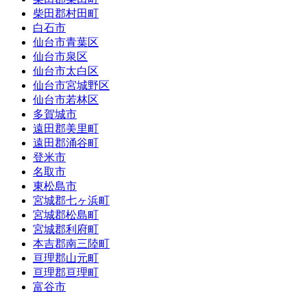
柴田郡村田町
白石市
仙台市青葉区
仙台市泉区
仙台市太白区
仙台市宮城野区
仙台市若林区
多賀城市
遠田郡美里町
遠田郡涌谷町
登米市
名取市
東松島市
宮城郡七ヶ浜町
宮城郡松島町
宮城郡利府町
本吉郡南三陸町
亘理郡山元町
亘理郡亘理町
富谷市