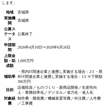
します。
地域
宮城県
実施機
宮城県
関
公募ス
テータ
公募終了
ス
申請期
2026年4月10日〜2026年6月26日
間
上限金
額・助
1,000万円
成額
・県内IT関連企業と連携し実施する場合：2/3 ・県
補助率
外IT関連企業と連携し実施する場合：1/2 ※下限額
300万円
設備投資／ものづくり・新商品開発／生産性向
目的
上・業務効率化／デジタル／省力化・省人化
対象経
制作費・開発費／機械装置等費／外注費／人件費
費
／工事費