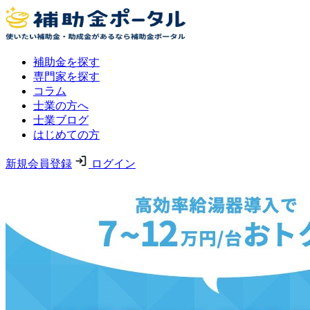
補助金を探す
専門家を探す
コラム
士業の方へ
士業ブログ
はじめての方
新規会員登録
ログイン