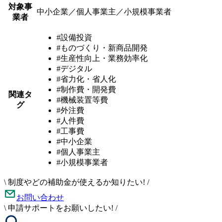
対象事
中小企業／個人事業主／小規模事業者
業者
#設備投資
#ものづくり・新商品開発
#生産性向上・業務効率化
#デジタル
#省力化・省人化
#制作費・開発費
関連タ
#機械装置等費
グ
#外注費
#人件費
#工事費
#中小企業
#個人事業主
#小規模事業者
\
制度やどの補助金が使えるか知りたい!
/
お問い合わせ
\
申請サポートをお願いしたい!
/