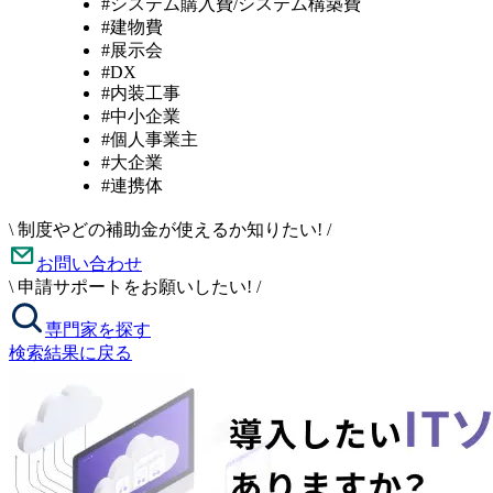
#システム購入費/システム構築費
#建物費
#展示会
#DX
#内装工事
#中小企業
#個人事業主
#大企業
#連携体
\
制度やどの補助金が使えるか知りたい!
/
お問い合わせ
\
申請サポートをお願いしたい!
/
専門家を探す
検索結果に戻る