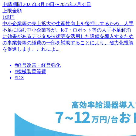
申請期間
2025年3月19日〜2025年3月31日
上限金額
1
億円
中小企業等の売上拡大や生産性向上を後押しするため、人手
不足に悩む中小企業等が、IoT・ロボット等の人手不足解消
に効果があるデジタル技術等を活用した設備を導入するため
の事業費等の経費の一部を補助することにより、省力化投資
を促進します。これによ...
#経営改善・経営強化
#機械装置等費
#DX