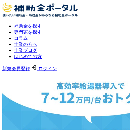
補助金を探す
専門家を探す
コラム
士業の方へ
士業ブログ
はじめての方
新規会員登録
ログイン