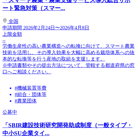
「スマート農業・農業支援サービス導入総合サポ
ート緊急対策（スマー...
全国
申請期間
2026年2月24日〜2026年4月8日
上限金額
--
労働生産性の高い農業構造への転換に向けて、スマート農業
技術を活用し、その導入効果を大幅に高める栽培体系への抜
本的な転換等を行う産地の取組を支援します。
※申請書類やその提出方法について、管轄する都道府県の窓
口へご相談ください。
#機械装置等費
#組合・団体等
#農業団体
公募中
「SBIR建設技術研究開発助成制度（一般タイプ・
中小SU企業タイ...