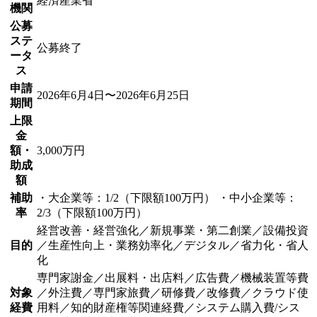
経済産業省
機関
公募
ステ
公募終了
ータ
ス
申請
2026年6月4日〜2026年6月25日
期間
上限
金
額・
3,000万円
助成
額
補助
・大企業等：1/2（下限額100万円） ・中小企業等：
率
2/3（下限額100万円）
経営改善・経営強化／新規事業・第二創業／設備投資
目的
／生産性向上・業務効率化／デジタル／省力化・省人
化
専門家謝金／出展料・出店料／広告費／機械装置等費
対象
／外注費／専門家旅費／研修費／改修費／クラウド使
経費
用料／知的財産権等関連経費／システム購入費/シス