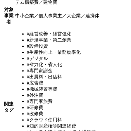
テム構築費／建物費
対象
事業
中小企業／個人事業主／大企業／連携体
者
#経営改善・経営強化
#新規事業・第二創業
#設備投資
#生産性向上・業務効率化
#デジタル
#省力化・省人化
#専門家謝金
#出展料・出店料
#広告費
#機械装置等費
#外注費
#専門家旅費
関連
#研修費
タグ
#改修費
#クラウド使用料
#知的財産権等関連経費