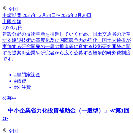
全国
申請期間
2025年12月24日〜2026年2月20日
上限金額
2,000
万円
建設分野の技術革新を推進していくため、国土交通省の所掌
する建設技術の高度化及び国際競争力の強化、国土交通省が
実施する研究開発の一層の推進等に資する技術研究開発に関
する提案を企業や研究者から広く公募する競争的研究費制度
です。
#専門家謝金
#旅費
#外注費
公募中
「中小企業省力化投資補助金（一般型）」≪第1回
≫
全国