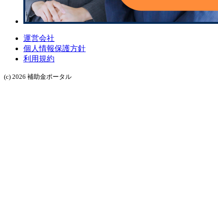
運営会社
個人情報保護方針
利用規約
(c) 2026 補助金ポータル