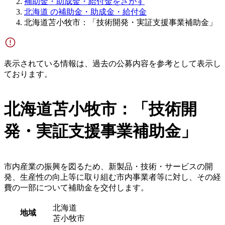
補助金・助成金・給付金をさがす
北海道 の補助金・助成金・給付金
北海道苫小牧市：「技術開発・実証支援事業補助金」
表示されている情報は、過去の公募内容を参考として表示し
ております。
北海道苫小牧市：「技術開
発・実証支援事業補助金」
市内産業の振興を図るため、新製品・技術・サービスの開
発、生産性の向上等に取り組む市内事業者等に対し、その経
費の一部について補助金を交付します。
北海道
地域
苫小牧市