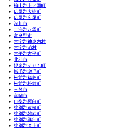
檜山郡上ノ国町
広尾郡大樹町
広尾郡広尾町
深川市
二海郡八雲町
富良野市
古宇郡神恵内村
古宇郡泊村
古平郡古平町
北斗市
幌泉郡えりも町
増毛郡増毛町
松前郡福島町
松前郡松前町
三笠市
室蘭市
目梨郡羅臼町
紋別郡遠軽町
紋別郡雄武町
紋別郡興部町
紋別郡滝上町