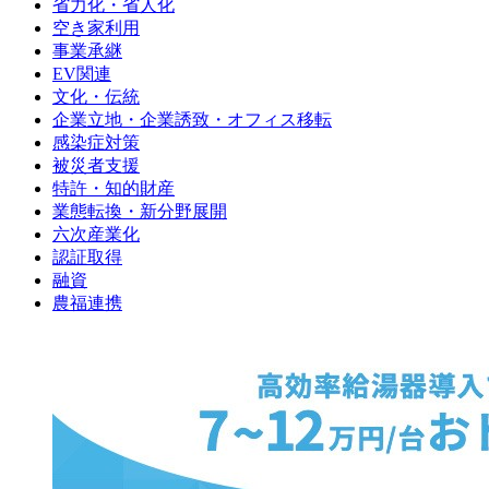
省力化・省人化
空き家利用
事業承継
EV関連
文化・伝統
企業立地・企業誘致・オフィス移転
感染症対策
被災者支援
特許・知的財産
業態転換・新分野展開
六次産業化
認証取得
融資
農福連携