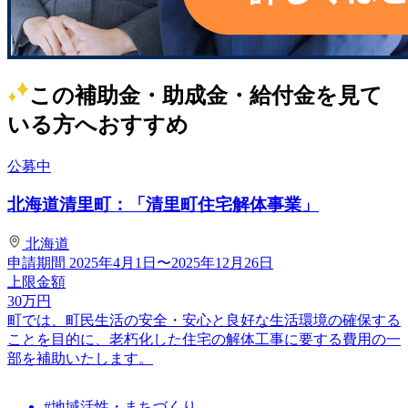
この補助金・助成金・給付金を見て
いる方へおすすめ
公募中
北海道清里町：「清里町住宅解体事業」
北海道
申請期間
2025年4月1日〜2025年12月26日
上限金額
30
万円
町では、町民生活の安全・安心と良好な生活環境の確保する
ことを目的に、老朽化した住宅の解体工事に要する費用の一
部を補助いたします。
#地域活性・まちづくり