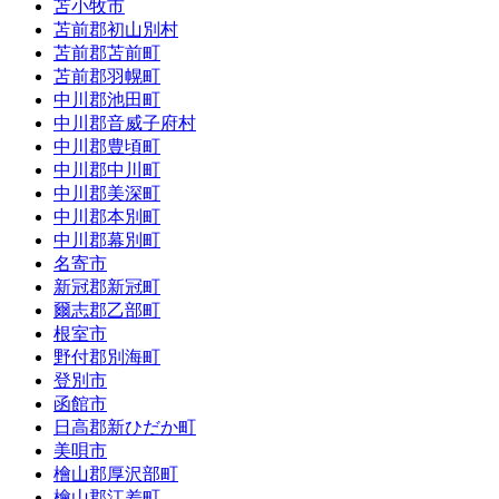
苫小牧市
苫前郡初山別村
苫前郡苫前町
苫前郡羽幌町
中川郡池田町
中川郡音威子府村
中川郡豊頃町
中川郡中川町
中川郡美深町
中川郡本別町
中川郡幕別町
名寄市
新冠郡新冠町
爾志郡乙部町
根室市
野付郡別海町
登別市
函館市
日高郡新ひだか町
美唄市
檜山郡厚沢部町
檜山郡江差町