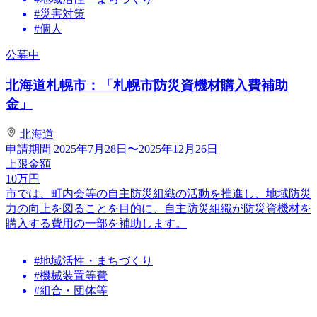
#災害対策
#個人
公募中
北海道札幌市：「札幌市防災資機材購入費補助
金」
北海道
申請期間
2025年7月28日〜2025年12月26日
上限金額
10
万円
市では、町内会等の自主防災組織の活動を推進し、地域防災
力の向上を図ることを目的に、自主防災組織が防災資機材を
購入する費用の一部を補助します。
#地域活性・まちづくり
#機械装置等費
#組合・団体等