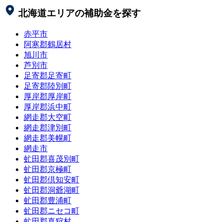
北海道
エリアの補助金を探す
赤平市
阿寒郡鶴居村
旭川市
芦別市
足寄郡足寄町
足寄郡陸別町
厚岸郡厚岸町
厚岸郡浜中町
網走郡大空町
網走郡津別町
網走郡美幌町
網走市
虻田郡喜茂別町
虻田郡京極町
虻田郡倶知安町
虻田郡洞爺湖町
虻田郡豊浦町
虻田郡ニセコ町
虻田郡真狩村