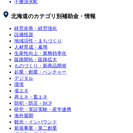
十勝清水町
北海道
のカテゴリ別補助金・情報
経営改善・経営強化
設備投資
地域活性・まちづくり
人材育成・雇用
生産性向上・業務効率化
販路開拓・販路拡大
ものづくり・新商品開発
起業・創業・ベンチャー
デジタル
環境
省エネ
再エネ・畜エネ
防犯・防災・BCP
研究・実証実験・産学連携
海外展開
観光・インバウンド
新規事業・第二創業