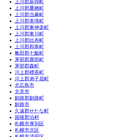
上川郡新得町
上川郡鷹栖町
上川郡当麻町
上川郡美瑛町
上川郡東神楽町
上川郡東川町
上川郡比布町
上川郡和寒町
亀田郡七飯町
茅部郡鹿部町
茅部郡森町
川上郡標茶町
川上郡弟子屈町
北広島市
北見市
釧路郡釧路町
釧路市
久遠郡せたな町
国後郡泊村
札幌市厚別区
札幌市北区
札幌市清田区