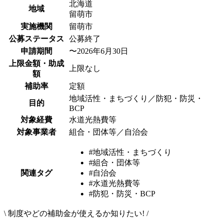
北海道
地域
留萌市
実施機関
留萌市
公募ステータス
公募終了
申請期間
〜2026年6月30日
上限金額・助成
上限なし
額
補助率
定額
地域活性・まちづくり／防犯・防災・
目的
BCP
対象経費
水道光熱費等
対象事業者
組合・団体等／自治会
#地域活性・まちづくり
#組合・団体等
関連タグ
#自治会
#水道光熱費等
#防犯・防災・BCP
\
制度やどの補助金が使えるか知りたい!
/