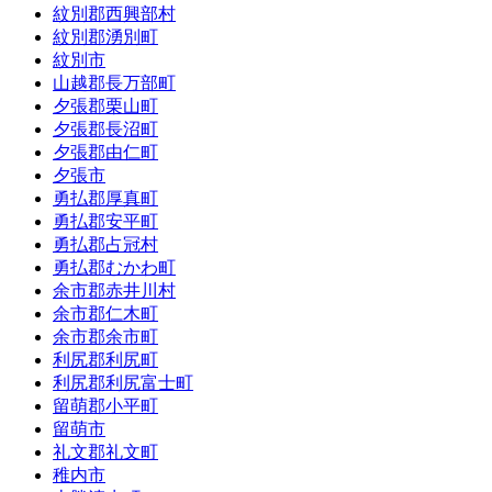
紋別郡西興部村
紋別郡湧別町
紋別市
山越郡長万部町
夕張郡栗山町
夕張郡長沼町
夕張郡由仁町
夕張市
勇払郡厚真町
勇払郡安平町
勇払郡占冠村
勇払郡むかわ町
余市郡赤井川村
余市郡仁木町
余市郡余市町
利尻郡利尻町
利尻郡利尻富士町
留萌郡小平町
留萌市
礼文郡礼文町
稚内市