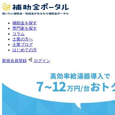
補助金を探す
専門家を探す
コラム
士業の方へ
士業ブログ
はじめての方
新規会員登録
ログイン