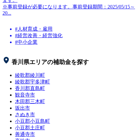
ます。
※事前登録が必要になります。事前登録期間：2025/05/15～
20...
#人材育成・雇用
#経営改善・経営強化
#中小企業
香川県
エリアの補助金を探す
綾歌郡綾川町
綾歌郡宇多津町
香川郡直島町
観音寺市
木田郡三木町
坂出市
さぬき市
小豆郡小豆島町
小豆郡土庄町
善通寺市