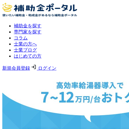
補助金を探す
専門家を探す
コラム
士業の方へ
士業ブログ
はじめての方
新規会員登録
ログイン