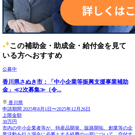
この補助金・助成金・給付金を見て
いる方へおすすめ
公募中
香川県さぬき市：「中小企業等振興支援事業補助
金」≪2次募集≫（令...
香川県
申請期間
2025年8月1日〜2025年12月26日
上限金額
30
万円
市内の中小企業者等が、特産品開発、販路開拓、創業等の企
業活動を行う場合に必要とする経費の一部について、交付す