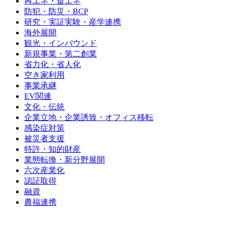
再エネ・畜エネ
防犯・防災・BCP
研究・実証実験・産学連携
海外展開
観光・インバウンド
新規事業・第二創業
省力化・省人化
空き家利用
事業承継
EV関連
文化・伝統
企業立地・企業誘致・オフィス移転
感染症対策
被災者支援
特許・知的財産
業態転換・新分野展開
六次産業化
認証取得
融資
農福連携