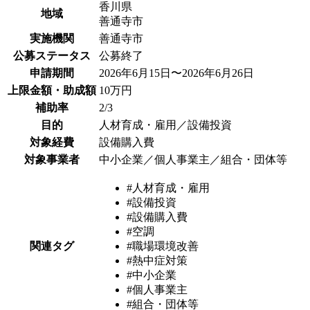
香川県
地域
善通寺市
実施機関
善通寺市
公募ステータス
公募終了
申請期間
2026年6月15日〜2026年6月26日
上限金額・助成額
10万円
補助率
2/3
目的
人材育成・雇用／設備投資
対象経費
設備購入費
対象事業者
中小企業／個人事業主／組合・団体等
#人材育成・雇用
#設備投資
#設備購入費
#空調
関連タグ
#職場環境改善
#熱中症対策
#中小企業
#個人事業主
#組合・団体等