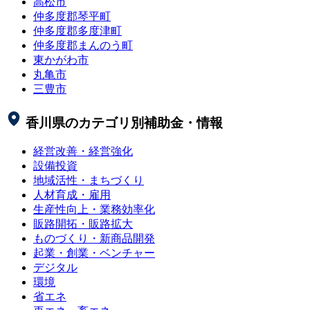
高松市
仲多度郡琴平町
仲多度郡多度津町
仲多度郡まんのう町
東かがわ市
丸亀市
三豊市
香川県
のカテゴリ別補助金・情報
経営改善・経営強化
設備投資
地域活性・まちづくり
人材育成・雇用
生産性向上・業務効率化
販路開拓・販路拡大
ものづくり・新商品開発
起業・創業・ベンチャー
デジタル
環境
省エネ