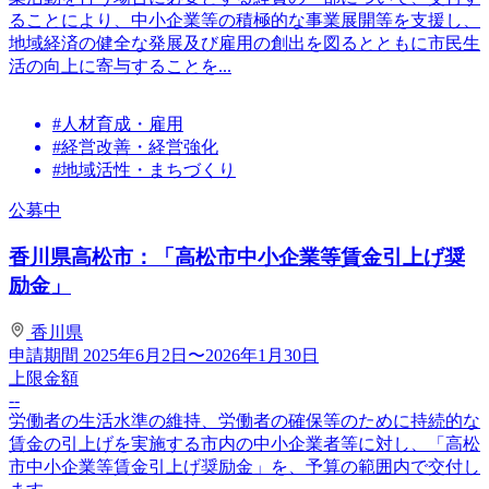
ることにより、中小企業等の積極的な事業展開等を支援し、
地域経済の健全な発展及び雇用の創出を図るとともに市民生
活の向上に寄与することを...
#人材育成・雇用
#経営改善・経営強化
#地域活性・まちづくり
公募中
香川県高松市：「高松市中小企業等賃金引上げ奨
励金」
香川県
申請期間
2025年6月2日〜2026年1月30日
上限金額
--
労働者の生活水準の維持、労働者の確保等のために持続的な
賃金の引上げを実施する市内の中小企業者等に対し、「高松
市中小企業等賃金引上げ奨励金」を、予算の範囲内で交付し