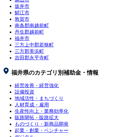
坂井市
鯖江市
敦賀市
南条郡南越前町
丹生郡越前町
福井市
三方上中郡若狭町
三方郡美浜町
吉田郡永平寺町
福井県
のカテゴリ別補助金・情報
経営改善・経営強化
設備投資
地域活性・まちづくり
人材育成・雇用
生産性向上・業務効率化
販路開拓・販路拡大
ものづくり・新商品開発
起業・創業・ベンチャー
デジタル