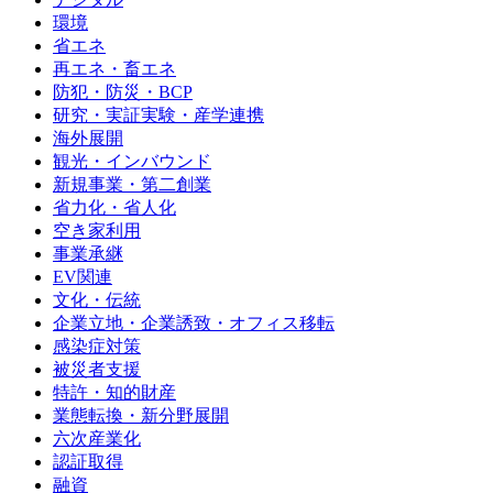
環境
省エネ
再エネ・畜エネ
防犯・防災・BCP
研究・実証実験・産学連携
海外展開
観光・インバウンド
新規事業・第二創業
省力化・省人化
空き家利用
事業承継
EV関連
文化・伝統
企業立地・企業誘致・オフィス移転
感染症対策
被災者支援
特許・知的財産
業態転換・新分野展開
六次産業化
認証取得
融資