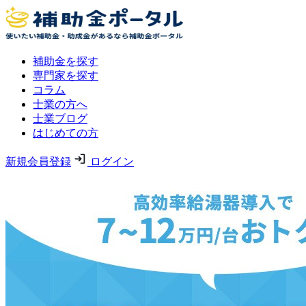
補助金を探す
専門家を探す
コラム
士業の方へ
士業ブログ
はじめての方
新規会員登録
ログイン