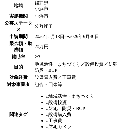
福井県
地域
小浜市
実施機関
小浜市
公募ステータ
公募終了
ス
申請期間
2026年5月13日〜2026年6月30日
上限金額・助
20万円
成額
補助率
2/3
地域活性・まちづくり／設備投資／防犯・
目的
防災・BCP
対象経費
設備購入費／工事費
対象事業者
組合・団体等
#地域活性・まちづくり
#設備投資
#防犯・防災・BCP
関連タグ
#設備購入費
#工事費
#防犯カメラ