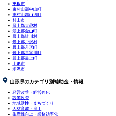
東根市
東村山郡中山町
東村山郡山辺町
村山市
最上郡大蔵村
最上郡金山町
最上郡鮭川村
最上郡戸沢村
最上郡舟形町
最上郡真室川町
最上郡最上町
山形市
米沢市
山形県
のカテゴリ別補助金・情報
経営改善・経営強化
設備投資
地域活性・まちづくり
人材育成・雇用
生産性向上・業務効率化