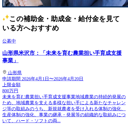
この補助金・助成金・給付金を見て
いる方へおすすめ
公募中
山形県米沢市：「未来を育む農業担い手育成支援
事業」
山形県
申請期間
2026年4月1日〜2026年4月20日
上限金額
800
万円
未来を育む農業担い手育成支援事業地域農業の持続的発展の
ため、地域農業を支える多様な担い手による新たなチャレン
ジ等の取組みのうち、新規就農者を受け入れる体制の強化、
生産体制の強化、事業の継承・発展等の組織的な取組みにつ
いて、ハード・ソフトの両...