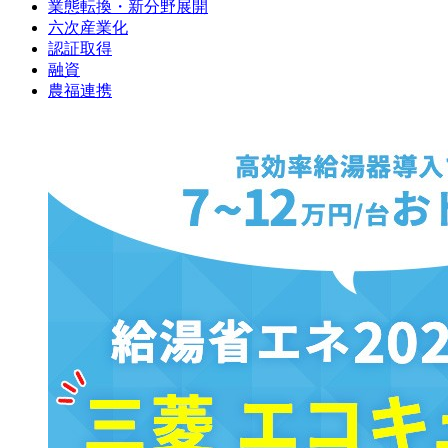
業態転換・新分野展開
六次産業化
認証取得
融資
農福連携