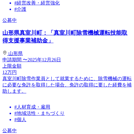
#経営改善・経営強化
#介護
公募中
山形県真室川町：「真室川町除雪機械運転技能取
得支援事業補助金」
山形県
申請期間
〜2025年12月26日
上限金額
12
万円
真室川町除雪作業員として就業するために、除雪機械の運転
に必要な免許を取得した場合、免許の取得に要した経費を補
助します。
#人材育成・雇用
#地域活性・まちづくり
#個人
公募中