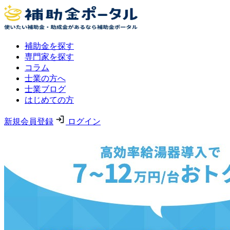
補助金を探す
専門家を探す
コラム
士業の方へ
士業ブログ
はじめての方
新規会員登録
ログイン