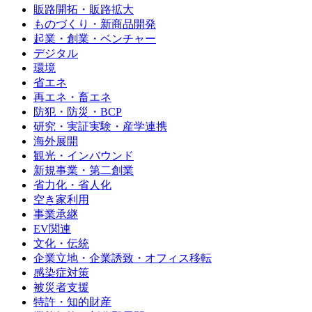
販路開拓・販路拡大
ものづくり・新商品開発
起業・創業・ベンチャー
デジタル
環境
省エネ
再エネ・畜エネ
防犯・防災・BCP
研究・実証実験・産学連携
海外展開
観光・インバウンド
新規事業・第二創業
省力化・省人化
空き家利用
事業承継
EV関連
文化・伝統
企業立地・企業誘致・オフィス移転
感染症対策
被災者支援
特許・知的財産