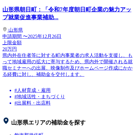
山形県朝日町：「令和7年度朝日町企業の魅力アッ
プ就業促進事業補助...
山形県
申請期間
〜2025年12月26日
上限金額
20
万円
県内外在住者等に対する町内事業者の求人活動を支援し、も
って地域雇用の拡大に寄与するため、県内外で開催される就
職セミナーへの出展、映像制作及びホームページ作成にかか
る経費に対し、補助金を交付します。
#人材育成・雇用
#地域活性・まちづくり
#出展料・出店料
山形県
エリアの補助金を探す