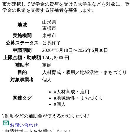
市が連携して奨学金の貸与を受ける大学生などを対象に、奨
学金の返還を支援する候補者を募集します。
山形県
地域
東根市
実施機関
東根市
公募ステータス
公募終了
申請期間
2026年5月18日〜2026年6月30日
上限金額・助成額
124万8,000円
補助率
定額
目的
人材育成・雇用／地域活性・まちづくり
対象事業者
個人
#人材育成・雇用
関連タグ
#地域活性・まちづくり
#個人
\
制度やどの補助金が使えるか知りたい!
/
お問い合わせ
\
申請サポートをお願いしたい!
/