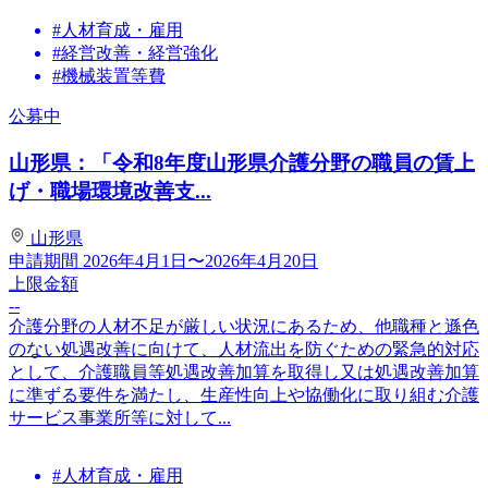
#人材育成・雇用
#経営改善・経営強化
#機械装置等費
公募中
山形県：「令和8年度山形県介護分野の職員の賃上
げ・職場環境改善支...
山形県
申請期間
2026年4月1日〜2026年4月20日
上限金額
--
介護分野の人材不足が厳しい状況にあるため、他職種と遜色
のない処遇改善に向けて、人材流出を防ぐための緊急的対応
として、介護職員等処遇改善加算を取得し又は処遇改善加算
に準ずる要件を満たし、生産性向上や協働化に取り組む介護
サービス事業所等に対して...
#人材育成・雇用