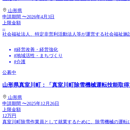
山形県
申請期間
〜2026年4月3日
上限金額
--
社会福祉法人、特定非営利活動法人等が運営する社会福祉施
#経営改善・経営強化
#地域活性・まちづくり
#介護
公募中
山形県真室川町：「真室川町除雪機械運転技能取得
山形県
申請期間
〜2025年12月26日
上限金額
12
万円
真室川町除雪作業員として就業するために、除雪機械の運転