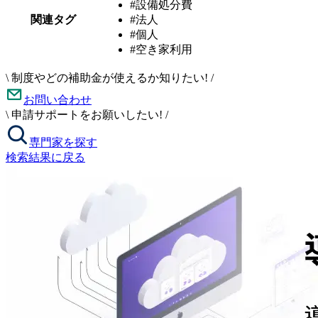
#設備処分費
関連タグ
#法人
#個人
#空き家利用
\
制度やどの補助金が使えるか知りたい!
/
お問い合わせ
\
申請サポートをお願いしたい!
/
専門家を探す
検索結果に戻る