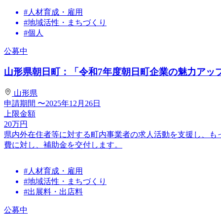
#人材育成・雇用
#地域活性・まちづくり
#個人
公募中
山形県朝日町：「令和7年度朝日町企業の魅力アップ就
山形県
申請期間
〜2025年12月26日
上限金額
20
万円
県内外在住者等に対する町内事業者の求人活動を支援し、も
費に対し、補助金を交付します。
#人材育成・雇用
#地域活性・まちづくり
#出展料・出店料
公募中