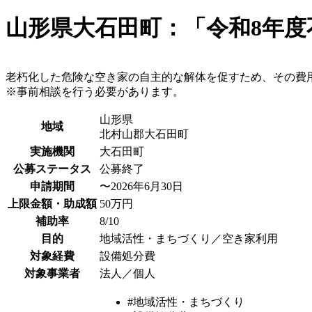
山形県大石田町：「令和8年度
老朽化した危険な空き家の自主的な解体を促すため、その費
※事前相談を行う必要があります。
山形県
地域
北村山郡大石田町
実施機関
大石田町
公募ステータス
公募終了
申請期間
〜2026年6月30日
上限金額・助成額
50万円
補助率
8/10
目的
地域活性・まちづくり／空き家利用
対象経費
設備処分費
対象事業者
法人／個人
#地域活性・まちづくり