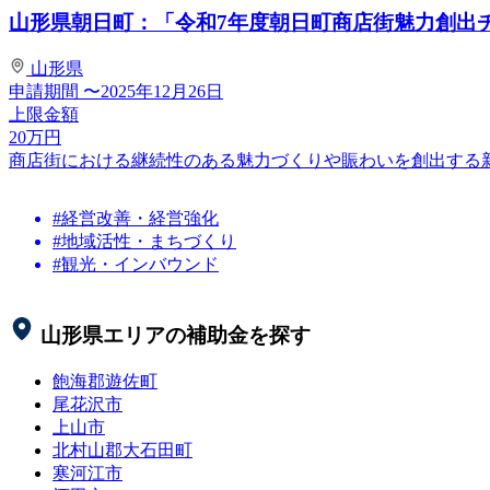
山形県朝日町：「令和7年度朝日町商店街魅力創出チャ
山形県
申請期間
〜2025年12月26日
上限金額
20
万円
商店街における継続性のある魅力づくりや賑わいを創出する
#経営改善・経営強化
#地域活性・まちづくり
#観光・インバウンド
山形県
エリアの補助金を探す
飽海郡遊佐町
尾花沢市
上山市
北村山郡大石田町
寒河江市