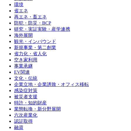
環境
省エネ
再エネ・畜エネ
防犯・防災・BCP
研究・実証実験・産学連携
海外展開
観光・インバウンド
新規事業・第二創業
省力化・省人化
空き家利用
事業承継
EV関連
文化・伝統
企業立地・企業誘致・オフィス移転
感染症対策
被災者支援
特許・知的財産
業態転換・新分野展開
六次産業化
認証取得
融資