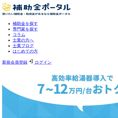
補助金を探す
専門家を探す
コラム
士業の方へ
士業ブログ
はじめての方
新規会員登録
ログイン