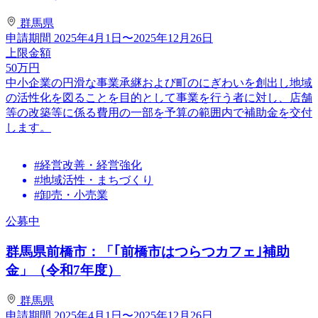
群馬県
申請期間
2025年4月1日〜2025年12月26日
上限金額
50
万円
中小企業の円滑な事業承継および町のにぎわいを創出し地域
の活性化を図ることを目的として事業を行う者に対し、店舗
等の改築等に係る費用の一部を予算の範囲内で補助金を交付
します。
#経営改善・経営強化
#地域活性・まちづくり
#卸売・小売業
公募中
群馬県前橋市：「｢前橋市はつらつカフェ｣補助
金」（令和7年度）
群馬県
申請期間
2025年4月1日〜2025年12月26日