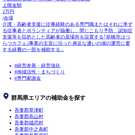
上限金額
2
万円
/会場
介護・高齢者支援に従事経験のある専門職またはそれに準ず
る従事者とボランティアが協働し、閉じこもり予防、認知症
支援等を目的とした高齢者の居場所を設置する｢前橋市はつ
らつカフェ｣事業の主旨に沿った身近な通いの場の運営に要
する経費の一部を補助する...
#経営改善・経営強化
#地域活性・まちづくり
#専門家謝金
群馬県
エリアの補助金を探す
吾妻郡草津町
吾妻郡高山村
吾妻郡嬬恋村
吾妻郡中之条町