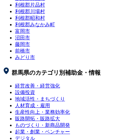
利根郡片品村
利根郡川場村
利根郡昭和村
利根郡みなかみ町
富岡市
沼田市
藤岡市
前橋市
みどり市
群馬県
のカテゴリ別補助金・情報
経営改善・経営強化
設備投資
地域活性・まちづくり
人材育成・雇用
生産性向上・業務効率化
販路開拓・販路拡大
ものづくり・新商品開発
起業・創業・ベンチャー
デジタル