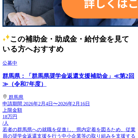
この補助金・助成金・給付金を見て
いる方へおすすめ
公募中
群馬県：「群馬県奨学金返還支援補助金」≪第2回
≫（令和7年度）
群馬県
申請期間
2026年2月4日〜2026年2月16日
上限金額
18
万円
/人
若者の群馬県への就職を促進し、県内定着を図るため、従業
員の奨学金返還支援を行う中小企業等の取り組みを支援する