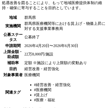
処遇改善を図ることにより、もって地域医療提供体制の維
持・確保に寄与することを目的としています。
地域
群馬県
群馬県医療機関等における賃上げ・物価上昇に
実施機関
対する支援事業事務局
公募ステー
公募終了
タス
申請期間
2026年4月20日〜2026年6月30日
上限金額・
22万8,000円/施設
助成額
補助率
定額 ※施設により上限額の変動あり
目的
経営改善・経営強化
対象事業者
医療機関
#経営改善・経営強化
#医療機関
関連タグ
#賃上げ
#医療・福祉