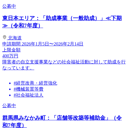
公募中
東日本エリア：「助成事業（一般助成）」≪下期
≫（令和7年度）
北海道
申請期間
2026年1月5日〜2026年2月14日
上限金額
400
万円
障害者の自立支援事業などの社会福祉活動に対して助成を行
なっています。
#経営改善・経営強化
#機械装置等費
#社会福祉法人
公募中
群馬県みなかみ町：「店舗等改築等補助金」（令
和7年度）