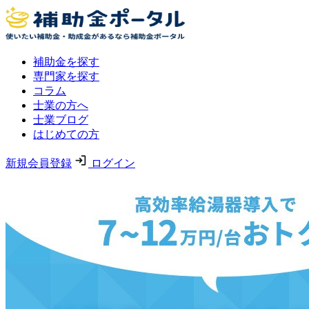
補助金を探す
専門家を探す
コラム
士業の方へ
士業ブログ
はじめての方
新規会員登録
ログイン