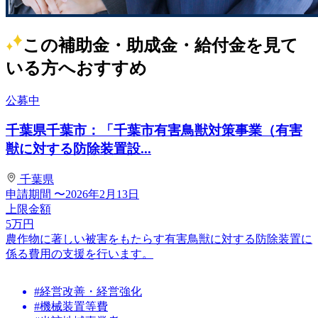
この補助金・助成金・給付金を見て
いる方へおすすめ
公募中
千葉県千葉市：「千葉市有害鳥獣対策事業（有害
獣に対する防除装置設...
千葉県
申請期間
〜2026年2月13日
上限金額
5
万円
農作物に著しい被害をもたらす有害鳥獣に対する防除装置に
係る費用の支援を行います。
#経営改善・経営強化
#機械装置等費