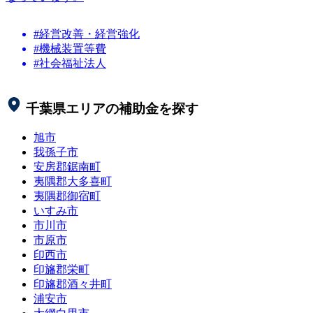
#経営改善・経営強化
#機械装置等費
#社会福祉法人
千葉県
エリアの補助金を探す
旭市
我孫子市
安房郡鋸南町
夷隅郡大多喜町
夷隅郡御宿町
いすみ市
市川市
市原市
印西市
印旛郡栄町
印旛郡酒々井町
浦安市