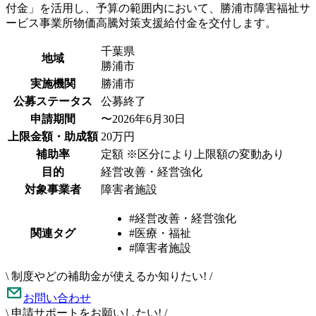
付金」を活用し、予算の範囲内において、勝浦市障害福祉サ
ービス事業所物価高騰対策支援給付金を交付します。
千葉県
地域
勝浦市
実施機関
勝浦市
公募ステータス
公募終了
申請期間
〜2026年6月30日
上限金額・助成額
20万円
補助率
定額 ※区分により上限額の変動あり
目的
経営改善・経営強化
対象事業者
障害者施設
#経営改善・経営強化
関連タグ
#医療・福祉
#障害者施設
\
制度やどの補助金が使えるか知りたい!
/
お問い合わせ
\
申請サポートをお願いしたい!
/