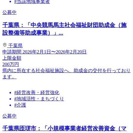
#当該地域事業者
公募中
千葉県：「中央競馬馬主社会福祉財団助成金（施
設整備等助成事業）」...
千葉県
申請期間
2026年2月1日〜2026年2月20日
上限金額
200
万円
県内に所在する社会福祉施設へ、助成金の交付を行っており
ます。
#経営改善・経営強化
#地域活性・まちづくり
#介護
公募中
千葉県匝瑳市：「小規模事業者経営改善資金（マ