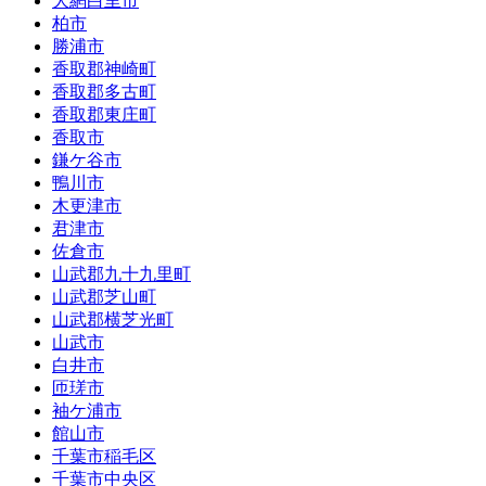
大網白里市
柏市
勝浦市
香取郡神崎町
香取郡多古町
香取郡東庄町
香取市
鎌ケ谷市
鴨川市
木更津市
君津市
佐倉市
山武郡九十九里町
山武郡芝山町
山武郡横芝光町
山武市
白井市
匝瑳市
袖ケ浦市
館山市
千葉市稲毛区
千葉市中央区