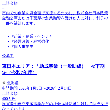
上限金額
--
市内での創業を資金面で支援するために、株式会社日本政策
金融公庫または千葉県の創業融資を受けた人に対し、利子の
一部を補給します。
#起業・創業・ベンチャー
#経営改善・経営強化
#個人事業主
公募中
東日本エリア：「助成事業（一般助成）」≪下期
≫（令和7年度）
北海道
申請期間
2026年1月5日〜2026年2月14日
上限金額
400
万円
障害者の自立支援事業などの社会福祉活動に対して助成を行
なっています。