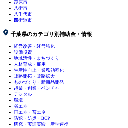
茂原市
八街市
八千代市
四街道市
千葉県
のカテゴリ別補助金・情報
経営改善・経営強化
設備投資
地域活性・まちづくり
人材育成・雇用
生産性向上・業務効率化
販路開拓・販路拡大
ものづくり・新商品開発
起業・創業・ベンチャー
デジタル
環境
省エネ
再エネ・畜エネ
防犯・防災・BCP
研究・実証実験・産学連携