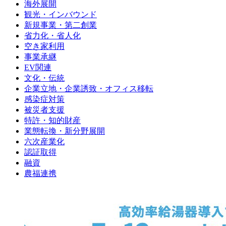
海外展開
観光・インバウンド
新規事業・第二創業
省力化・省人化
空き家利用
事業承継
EV関連
文化・伝統
企業立地・企業誘致・オフィス移転
感染症対策
被災者支援
特許・知的財産
業態転換・新分野展開
六次産業化
認証取得
融資
農福連携