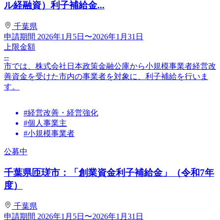
ル経融資）利子補給金...
千葉県
申請期間
2026年1月5日〜2026年1月31日
上限金額
--
市では、株式会社日本政策金融公庫から小規模事業者経営改
善資金を受けた市内の事業者を対象に、利子補給を行いま
す。
#経営改善・経営強化
#個人事業主
#小規模事業者
公募中
千葉県匝瑳市：「創業資金利子補給金」（令和7年
度）
千葉県
申請期間
2026年1月5日〜2026年1月31日