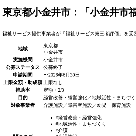
東京都小金井市：「小金井市
福祉サービス提供事業者が「福祉サービス第三者評価」を受
東京都
地域
小金井市
実施機関
小金井市
公募ステータス
公募終了
申請期間
〜2026年6月30日
上限金額・助成額
上限なし
補助率
定額・2/3
目的
経営改善・経営強化／地域活性・まちづく
対象事業者
介護施設／障害者施設／幼児・保育施設
#経営改善・経営強化
#地域活性・まちづくり
#介護