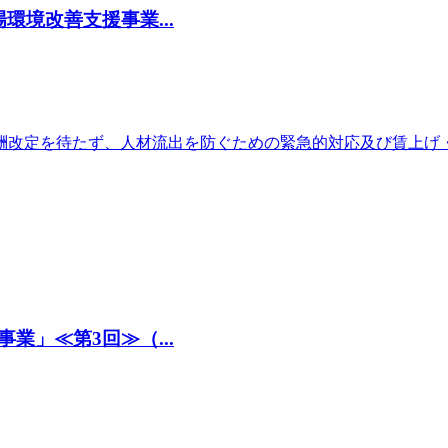
境改善支援事業...
酬改定を待たず、人材流出を防ぐための緊急的対応及び賃上げ
」≪第3回≫（...