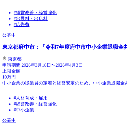
#経営改善・経営強化
#出展料・出店料
#広告費
公募中
東京都府中市：「令和7年度府中市中小企業退職金
東京都
申請期間
2026年3月18日〜2026年4月3日
上限金額
10
万円
中小企業の従業員の定着と経営安定のため、中小企業退職金
#人材育成・雇用
#経営改善・経営強化
#中小企業
公募中