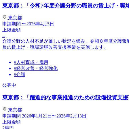
東京都：「令和7年度介護分野の職員の賃上げ・職場環
東京都
申請期間
〜2026年4月5日
上限金額
--
介護分野の人材不足が厳しい状況を鑑み、令和８年度介護報
員の賃上げ・職場環境改善支援事業を実施します。
#人材育成・雇用
#経営改善・経営強化
#介護
公募中
東京都：「躍進的な事業推進のための設備投資支援事業
東京都
申請期間
2026年1月21日〜2026年2月13日
上限金額
2
億円