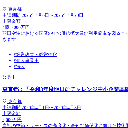
東京都
申請期間
2026年4月6日〜2026年4月20日
上限金額
4
億
5,000
万円
羽田空港における国産SAFの供給拡大及び利用促進を図るこ
きます。
#経営改善・経営強化
#個人事業主
#法人
公募中
東京都：「令和8年度明日にチャレンジ中小企業基盤強
東京都
申請期間
2026年4月1日〜2026年4月8日
上限金額
2,000
万円
自社の技術・サービスの高度化・高付加価値化に向けた技術