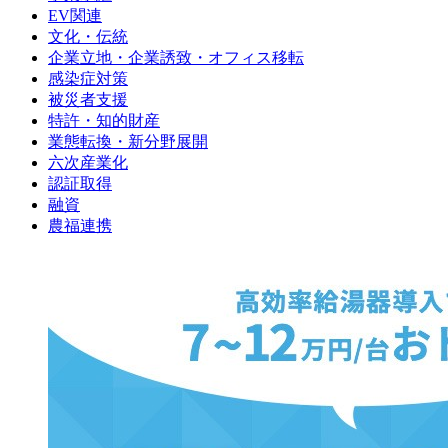
EV関連
文化・伝統
企業立地・企業誘致・オフィス移転
感染症対策
被災者支援
特許・知的財産
業態転換・新分野展開
六次産業化
認証取得
融資
農福連携