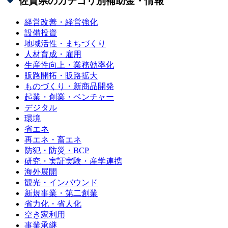
佐賀県
のカテゴリ別補助金・情報
経営改善・経営強化
設備投資
地域活性・まちづくり
人材育成・雇用
生産性向上・業務効率化
販路開拓・販路拡大
ものづくり・新商品開発
起業・創業・ベンチャー
デジタル
環境
省エネ
再エネ・畜エネ
防犯・防災・BCP
研究・実証実験・産学連携
海外展開
観光・インバウンド
新規事業・第二創業
省力化・省人化
空き家利用
事業承継