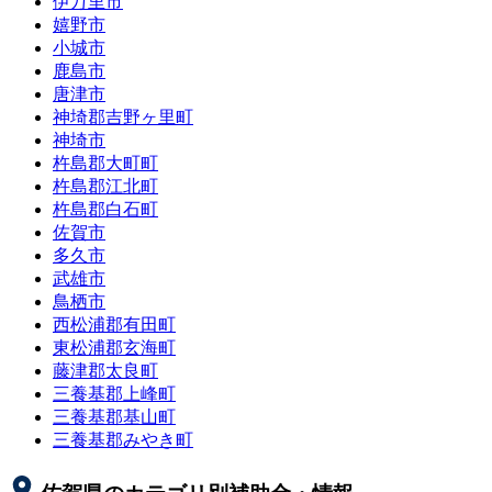
伊万里市
嬉野市
小城市
鹿島市
唐津市
神埼郡吉野ヶ里町
神埼市
杵島郡大町町
杵島郡江北町
杵島郡白石町
佐賀市
多久市
武雄市
鳥栖市
西松浦郡有田町
東松浦郡玄海町
藤津郡太良町
三養基郡上峰町
三養基郡基山町
三養基郡みやき町