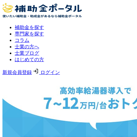
補助金を探す
専門家を探す
コラム
士業の方へ
士業ブログ
はじめての方
新規会員登録
ログイン