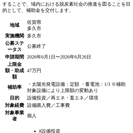
することで、域内における脱炭素社会の推進を図ることを目
的として、補助金を交付します。
佐賀県
地域
多久市
実施機関
多久市
公募ステ
公募終了
ータス
申請期間
2026年6月1日〜2026年6月26日
上限金
額・助成
47万円
額
・太陽光発電設備：定額 ・蓄電池：1/3 ※補助
補助率
対象設備により上限額の変動あり
目的
設備投資／再エネ・畜エネ／環境
対象経費
設備購入費／工事費
対象事業
個人
者
#設備投資