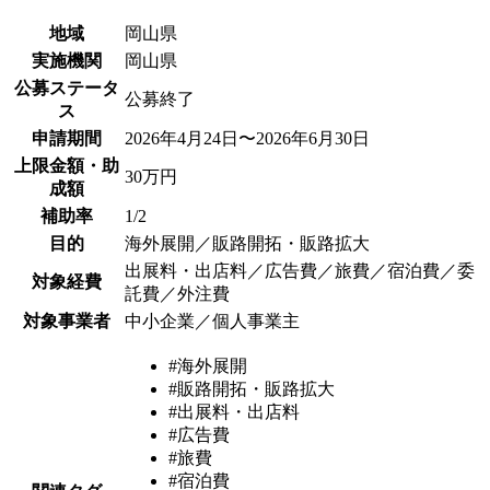
地域
岡山県
実施機関
岡山県
公募ステータ
公募終了
ス
申請期間
2026年4月24日〜2026年6月30日
上限金額・助
30万円
成額
補助率
1/2
目的
海外展開／販路開拓・販路拡大
出展料・出店料／広告費／旅費／宿泊費／委
対象経費
託費／外注費
対象事業者
中小企業／個人事業主
#海外展開
#販路開拓・販路拡大
#出展料・出店料
#広告費
#旅費
#宿泊費