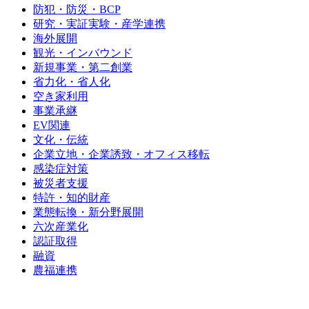
防犯・防災・BCP
研究・実証実験・産学連携
海外展開
観光・インバウンド
新規事業・第二創業
省力化・省人化
空き家利用
事業承継
EV関連
文化・伝統
企業立地・企業誘致・オフィス移転
感染症対策
被災者支援
特許・知的財産
業態転換・新分野展開
六次産業化
認証取得
融資
農福連携