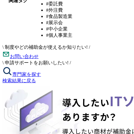
関連タグ
#委託費
#外注費
#食品製造業
#展示会
#中小企業
#個人事業主
\
制度やどの補助金が使えるか知りたい!
/
お問い合わせ
\
申請サポートをお願いしたい!
/
専門家を探す
検索結果に戻る