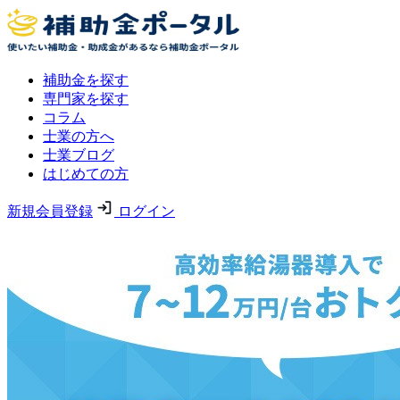
補助金を探す
専門家を探す
コラム
士業の方へ
士業ブログ
はじめての方
新規会員登録
ログイン