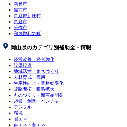
新見市
備前市
真庭郡新庄村
真庭市
美作市
和気郡和気町
岡山県
のカテゴリ別補助金・情報
経営改善・経営強化
設備投資
地域活性・まちづくり
人材育成・雇用
生産性向上・業務効率化
販路開拓・販路拡大
ものづくり・新商品開発
起業・創業・ベンチャー
デジタル
環境
省エネ
再エネ・畜エネ