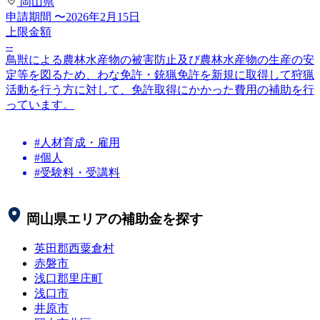
岡山県
申請期間
〜2026年2月15日
上限金額
--
鳥獣による農林水産物の被害防止及び農林水産物の生産の安
定等を図るため、わな免許・銃猟免許を新規に取得して狩猟
活動を行う方に対して、免許取得にかかった費用の補助を行
っています。
#人材育成・雇用
#個人
#受験料・受講料
岡山県
エリアの補助金を探す
英田郡西粟倉村
赤磐市
浅口郡里庄町
浅口市
井原市