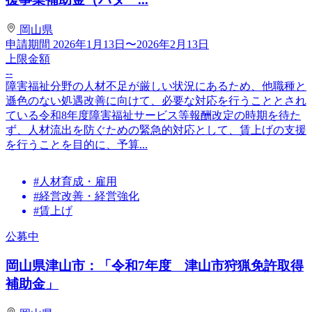
岡山県
申請期間
2026年1月13日〜2026年2月13日
上限金額
--
障害福祉分野の人材不足が厳しい状況にあるため、他職種と
遜色のない処遇改善に向けて、必要な対応を行うこととされ
ている令和8年度障害福祉サービス等報酬改定の時期を待た
ず、人材流出を防ぐための緊急的対応として、賃上げの支援
を行うことを目的に、予算...
#人材育成・雇用
#経営改善・経営強化
#賃上げ
公募中
岡山県津山市：「令和7年度 津山市狩猟免許取得
補助金」