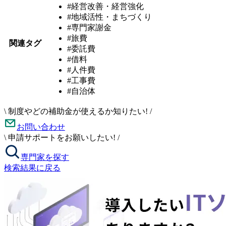
#経営改善・経営強化
#地域活性・まちづくり
#専門家謝金
#旅費
関連タグ
#委託費
#借料
#人件費
#工事費
#自治体
\
制度やどの補助金が使えるか知りたい!
/
お問い合わせ
\
申請サポートをお願いしたい!
/
専門家を探す
検索結果に戻る