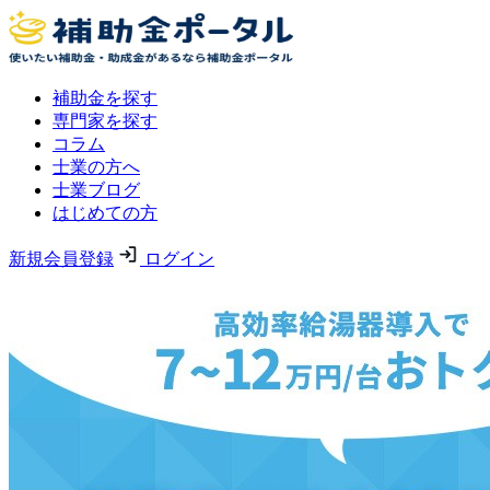
補助金を探す
専門家を探す
コラム
士業の方へ
士業ブログ
はじめての方
新規会員登録
ログイン