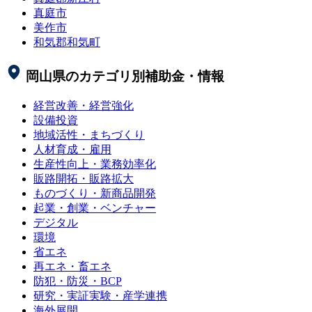
真庭市
美作市
和気郡和気町
岡山県
のカテゴリ別補助金・情報
経営改善・経営強化
設備投資
地域活性・まちづくり
人材育成・雇用
生産性向上・業務効率化
販路開拓・販路拡大
ものづくり・新商品開発
起業・創業・ベンチャー
デジタル
環境
省エネ
再エネ・畜エネ
防犯・防災・BCP
研究・実証実験・産学連携
海外展開