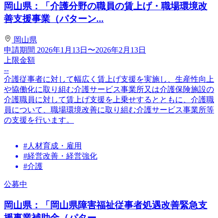
岡山県：「介護分野の職員の賃上げ・職場環境改
善支援事業（パターン...
岡山県
申請期間
2026年1月13日〜2026年2月13日
上限金額
--
介護従事者に対して幅広く賃上げ支援を実施し、生産性向上
や協働化に取り組む介護サービス事業所又は介護保険施設の
介護職員に対して賃上げ支援を上乗せするとともに、介護職
員について、職場環境改善に取り組む介護サービス事業所等
の支援を行います。
#人材育成・雇用
#経営改善・経営強化
#介護
公募中
岡山県：「岡山県障害福祉従事者処遇改善緊急支
援事業補助金（パター...