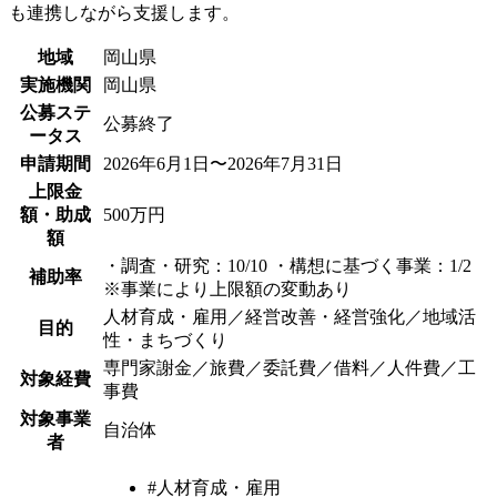
も連携しながら支援します。
地域
岡山県
実施機関
岡山県
公募ステ
公募終了
ータス
申請期間
2026年6月1日〜2026年7月31日
上限金
額・助成
500万円
額
・調査・研究：10/10 ・構想に基づく事業：1/2
補助率
※事業により上限額の変動あり
人材育成・雇用／経営改善・経営強化／地域活
目的
性・まちづくり
専門家謝金／旅費／委託費／借料／人件費／工
対象経費
事費
対象事業
自治体
者
#人材育成・雇用