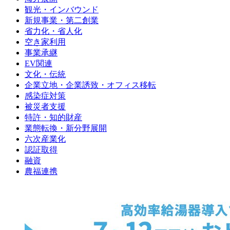
観光・インバウンド
新規事業・第二創業
省力化・省人化
空き家利用
事業承継
EV関連
文化・伝統
企業立地・企業誘致・オフィス移転
感染症対策
被災者支援
特許・知的財産
業態転換・新分野展開
六次産業化
認証取得
融資
農福連携