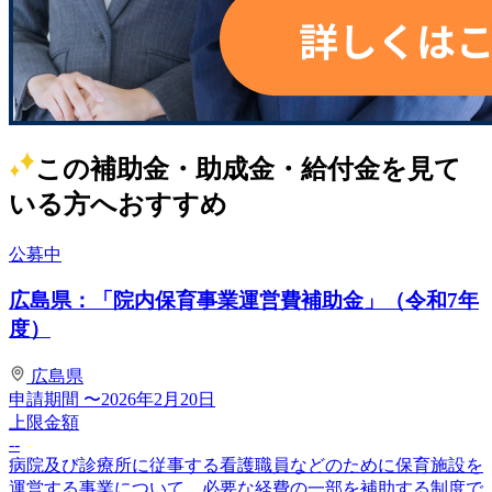
この補助金・助成金・給付金を見て
いる方へおすすめ
公募中
広島県：「院内保育事業運営費補助金」（令和7年
度）
広島県
申請期間
〜2026年2月20日
上限金額
--
病院及び診療所に従事する看護職員などのために保育施設を
運営する事業について、必要な経費の一部を補助する制度で