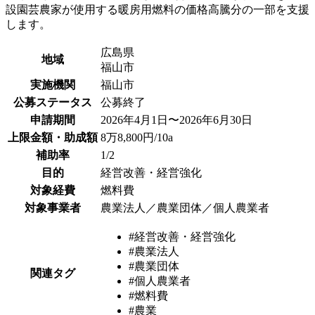
設園芸農家が使用する暖房用燃料の価格高騰分の一部を支援
します。
広島県
地域
福山市
実施機関
福山市
公募ステータス
公募終了
申請期間
2026年4月1日〜2026年6月30日
上限金額・助成額
8万8,800円/10a
補助率
1/2
目的
経営改善・経営強化
対象経費
燃料費
対象事業者
農業法人／農業団体／個人農業者
#経営改善・経営強化
#農業法人
#農業団体
関連タグ
#個人農業者
#燃料費
#農業