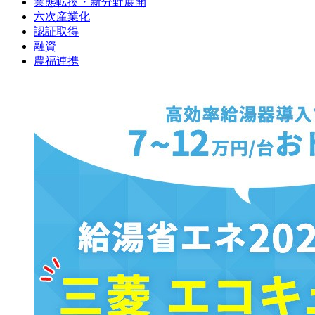
業態転換・新分野展開
六次産業化
認証取得
融資
農福連携