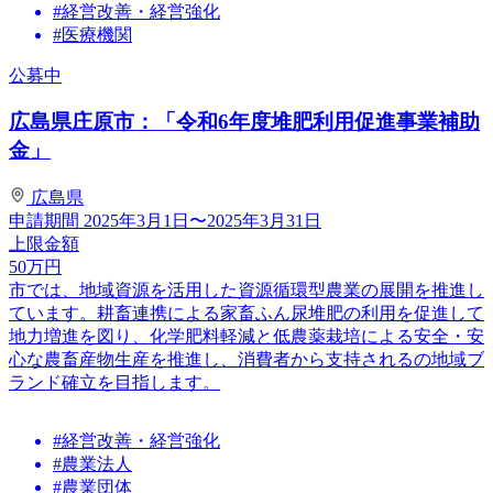
#経営改善・経営強化
#医療機関
公募中
広島県庄原市：「令和6年度堆肥利用促進事業補助
金」
広島県
申請期間
2025年3月1日〜2025年3月31日
上限金額
50
万円
市では、地域資源を活用した資源循環型農業の展開を推進し
ています。耕畜連携による家畜ふん尿堆肥の利用を促進して
地力増進を図り、化学肥料軽減と低農薬栽培による安全・安
心な農畜産物生産を推進し、消費者から支持されるの地域ブ
ランド確立を目指します。
#経営改善・経営強化
#農業法人
#農業団体