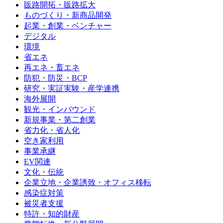
販路開拓・販路拡大
ものづくり・新商品開発
起業・創業・ベンチャー
デジタル
環境
省エネ
再エネ・畜エネ
防犯・防災・BCP
研究・実証実験・産学連携
海外展開
観光・インバウンド
新規事業・第二創業
省力化・省人化
空き家利用
事業承継
EV関連
文化・伝統
企業立地・企業誘致・オフィス移転
感染症対策
被災者支援
特許・知的財産