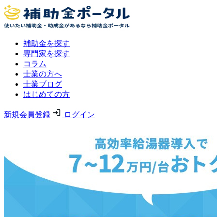
補助金を探す
専門家を探す
コラム
士業の方へ
士業ブログ
はじめての方
新規会員登録
ログイン