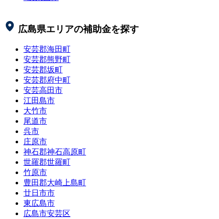
広島県
エリアの補助金を探す
安芸郡海田町
安芸郡熊野町
安芸郡坂町
安芸郡府中町
安芸高田市
江田島市
大竹市
尾道市
呉市
庄原市
神石郡神石高原町
世羅郡世羅町
竹原市
豊田郡大崎上島町
廿日市市
東広島市
広島市安芸区