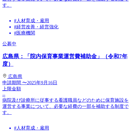
す。
#人材育成・雇用
#経営改善・経営強化
#医療機関
公募中
広島県：「院内保育事業運営費補助金」（令和7年
度）
広島県
申請期間
〜2025年9月16日
上限金額
--
病院及び診療所に従事する看護職員などのために保育施設を
運営する事業について、必要な経費の一部を補助する制度で
す。
#人材育成・雇用