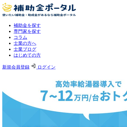
補助金を探す
専門家を探す
コラム
士業の方へ
士業ブログ
はじめての方
新規会員登録
ログイン