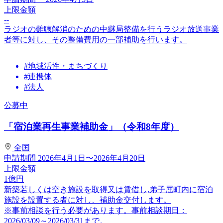
上限金額
--
ラジオの難聴解消のための中継局整備を行うラジオ放送事業
者等に対し、その整備費用の一部補助を行います。
#地域活性・まちづくり
#連携体
#法人
公募中
「宿泊業再生事業補助金」（令和8年度）
全国
申請期間
2026年4月1日〜2026年4月20日
上限金額
1
億円
新築若しくは空き施設を取得又は賃借し,弟子屈町内に宿泊
施設を設置する者に対し、補助金交付します。
※事前相談を行う必要があります。事前相談期日：
2026/03/09～2026/03/31まで。