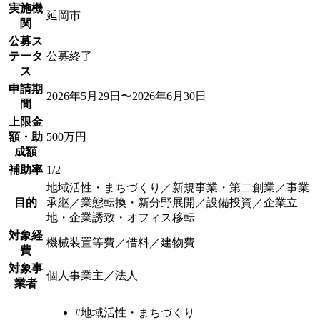
実施機
延岡市
関
公募ス
テータ
公募終了
ス
申請期
2026年5月29日〜2026年6月30日
間
上限金
額・助
500万円
成額
補助率
1/2
地域活性・まちづくり／新規事業・第二創業／事業
目的
承継／業態転換・新分野展開／設備投資／企業立
地・企業誘致・オフィス移転
対象経
機械装置等費／借料／建物費
費
対象事
個人事業主／法人
業者
#地域活性・まちづくり