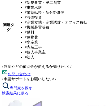
#新規事業・第二創業
#事業承継
#業態転換・新分野展開
#設備投資
#企業立地・企業誘致・オフィス移転
関連タ
#機械装置等費
グ
#借料
#建物費
#水産業
#内装工事
#個人事業主
#法人
\
制度やどの補助金が使えるか知りたい!
/
お問い合わせ
\
申請サポートをお願いしたい!
/
専門家を探す
検索結果に戻る