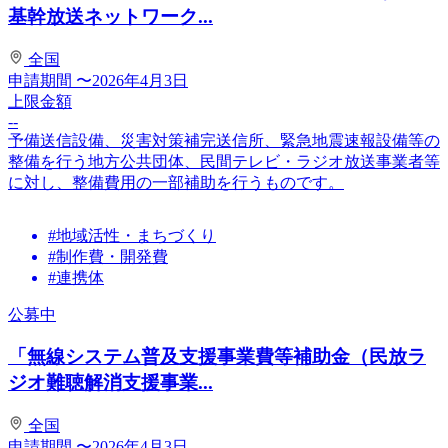
基幹放送ネットワーク...
全国
申請期間
〜2026年4月3日
上限金額
--
予備送信設備、災害対策補完送信所、緊急地震速報設備等の
整備を行う地方公共団体、民間テレビ・ラジオ放送事業者等
に対し、整備費用の一部補助を行うものです。
#地域活性・まちづくり
#制作費・開発費
#連携体
公募中
「無線システム普及支援事業費等補助金（民放ラ
ジオ難聴解消支援事業...
全国
申請期間
〜2026年4月3日