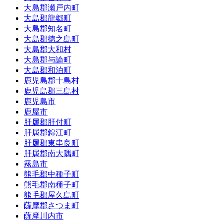
大島郡瀬戸内町
大島郡龍郷町
大島郡知名町
大島郡徳之島町
大島郡大和村
大島郡与論町
大島郡和泊町
鹿児島郡十島村
鹿児島郡三島村
鹿児島市
鹿屋市
肝属郡肝付町
肝属郡錦江町
肝属郡東串良町
肝属郡南大隅町
霧島市
熊毛郡中種子町
熊毛郡南種子町
熊毛郡屋久島町
薩摩郡さつま町
薩摩川内市