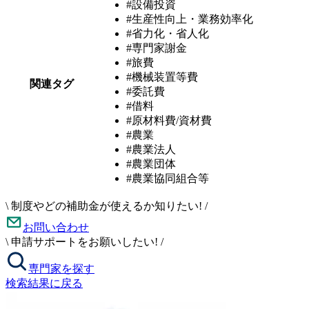
#設備投資
#生産性向上・業務効率化
#省力化・省人化
#専門家謝金
#旅費
#機械装置等費
関連タグ
#委託費
#借料
#原材料費/資材費
#農業
#農業法人
#農業団体
#農業協同組合等
\
制度やどの補助金が使えるか知りたい!
/
お問い合わせ
\
申請サポートをお願いしたい!
/
専門家を探す
検索結果に戻る