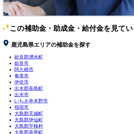
この補助金・助成金・給付金を見てい
鹿児島県
エリアの補助金を探す
姶良郡湧水町
姶良市
阿久根市
奄美市
伊佐市
出水郡長島町
出水市
いちき串木野市
指宿市
大島郡天城町
大島郡伊仙町
大島郡宇検村
大島郡喜界町