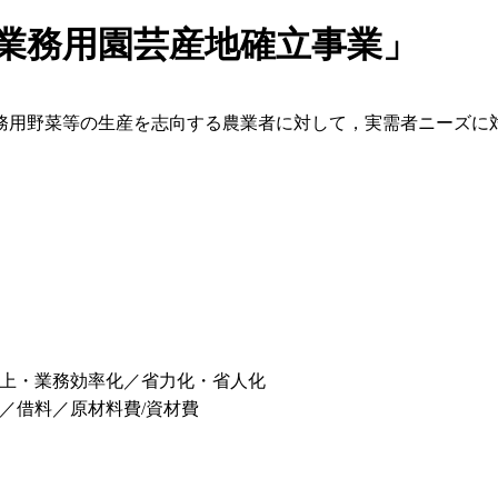
業務用園芸産地確立事業」
務用野菜等の生産を志向する農業者に対して，実需者ニーズに
上・業務効率化／省力化・省人化
／借料／原材料費/資材費