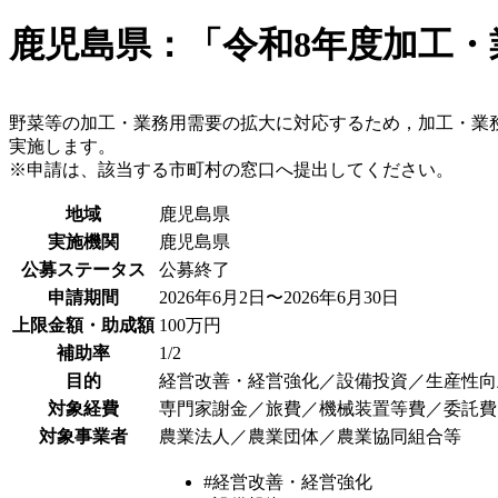
鹿児島県：「令和8年度加工・
野菜等の加工・業務用需要の拡大に対応するため，加工・業
実施します。
※申請は、該当する市町村の窓口へ提出してください。
地域
鹿児島県
実施機関
鹿児島県
公募ステータス
公募終了
申請期間
2026年6月2日〜2026年6月30日
上限金額・助成額
100万円
補助率
1/2
目的
経営改善・経営強化／設備投資／生産性向
対象経費
専門家謝金／旅費／機械装置等費／委託費
対象事業者
農業法人／農業団体／農業協同組合等
#経営改善・経営強化