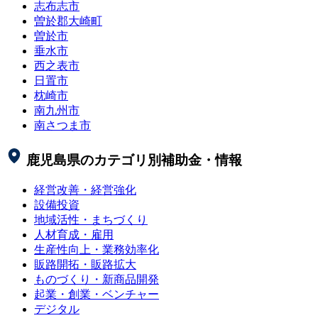
志布志市
曽於郡大崎町
曽於市
垂水市
西之表市
日置市
枕崎市
南九州市
南さつま市
鹿児島県
のカテゴリ別補助金・情報
経営改善・経営強化
設備投資
地域活性・まちづくり
人材育成・雇用
生産性向上・業務効率化
販路開拓・販路拡大
ものづくり・新商品開発
起業・創業・ベンチャー
デジタル