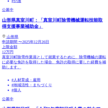
#介護
公募中
山形県真室川町：「真室川町除雪機械運転技能取
得支援事業補助金」
山形県
申請期間
〜2025年12月26日
上限金額
12
万円
真室川町除雪作業員として就業するために、除雪機械の運転
に必要な免許を取得した場合、免許の取得に要した経費を補
助します。
#人材育成・雇用
#地域活性・まちづくり
#個人
公募中