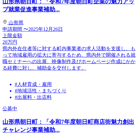
山形県朝日町：「令和7年度朝日町企業の魅力アッ
プ就業促進事業補助...
山形県
申請期間
〜2025年12月26日
上限金額
20
万円
県内外在住者等に対する町内事業者の求人活動を支援し、も
って地域雇用の拡大に寄与するため、県内外で開催される就
職セミナーへの出展、映像制作及びホームページ作成にかか
る経費に対し、補助金を交付します。
#人材育成・雇用
#地域活性・まちづくり
#出展料・出店料
公募中
山形県朝日町：「令和7年度朝日町商店街魅力創出
チャレンジ事業補助...