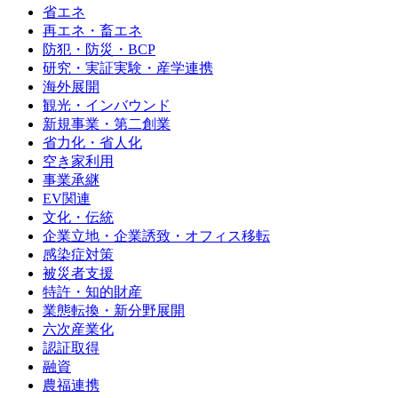
省エネ
再エネ・畜エネ
防犯・防災・BCP
研究・実証実験・産学連携
海外展開
観光・インバウンド
新規事業・第二創業
省力化・省人化
空き家利用
事業承継
EV関連
文化・伝統
企業立地・企業誘致・オフィス移転
感染症対策
被災者支援
特許・知的財産
業態転換・新分野展開
六次産業化
認証取得
融資
農福連携