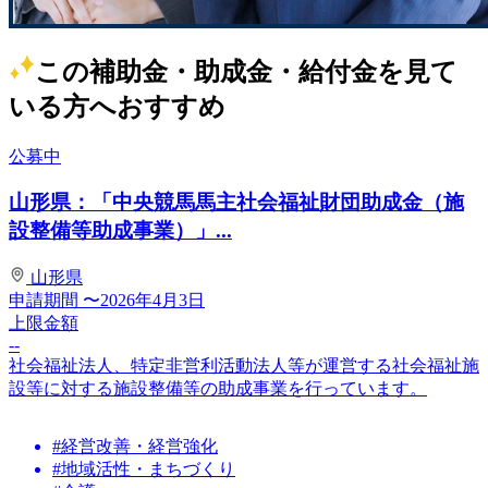
この補助金・助成金・給付金を見て
いる方へおすすめ
公募中
山形県：「中央競馬馬主社会福祉財団助成金（施
設整備等助成事業）」...
山形県
申請期間
〜2026年4月3日
上限金額
--
社会福祉法人、特定非営利活動法人等が運営する社会福祉施
設等に対する施設整備等の助成事業を行っています。
#経営改善・経営強化
#地域活性・まちづくり