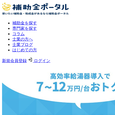
補助金を探す
専門家を探す
コラム
士業の方へ
士業ブログ
はじめての方
新規会員登録
ログイン