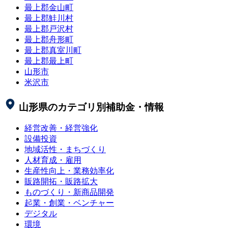
最上郡金山町
最上郡鮭川村
最上郡戸沢村
最上郡舟形町
最上郡真室川町
最上郡最上町
山形市
米沢市
山形県
のカテゴリ別補助金・情報
経営改善・経営強化
設備投資
地域活性・まちづくり
人材育成・雇用
生産性向上・業務効率化
販路開拓・販路拡大
ものづくり・新商品開発
起業・創業・ベンチャー
デジタル
環境