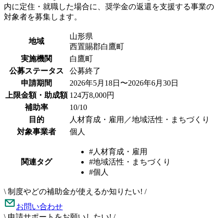
内に定住・就職した場合に、奨学金の返還を支援する事業の
対象者を募集します。
山形県
地域
西置賜郡白鷹町
実施機関
白鷹町
公募ステータス
公募終了
申請期間
2026年5月18日〜2026年6月30日
上限金額・助成額
124万8,000円
補助率
10/10
目的
人材育成・雇用／地域活性・まちづくり
対象事業者
個人
#人材育成・雇用
関連タグ
#地域活性・まちづくり
#個人
\
制度やどの補助金が使えるか知りたい!
/
お問い合わせ
\
申請サポートをお願いしたい!
/