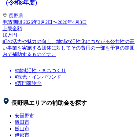
（令和8年度）
長野県
申請期間
2026年3月2日〜2026年4月3日
上限金額
10
万円
町の活力や魅力の向上、地域の活性化につながる公共性の高
い事業を実施する団体に対してその費用の一部を予算の範囲
内で補助するものです。
#地域活性・まちづくり
#観光・インバウンド
#専門家謝金
長野県
エリアの補助金を探す
安曇野市
飯田市
飯山市
伊那市