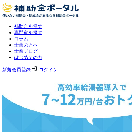
補助金を探す
専門家を探す
コラム
士業の方へ
士業ブログ
はじめての方
新規会員登録
ログイン