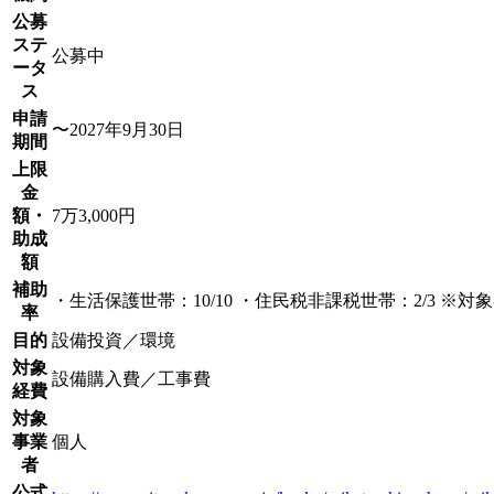
公募
ステ
公募中
ータ
ス
申請
〜2027年9月30日
期間
上限
金
額・
7万3,000円
助成
額
補助
・生活保護世帯：10/10 ・住民税非課税世帯：2/3 ※
率
目的
設備投資／環境
対象
設備購入費／工事費
経費
対象
事業
個人
者
公式