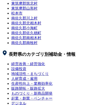
東筑摩郡筑北村
東筑摩郡山形村
松本市
南佐久郡川上村
南佐久郡北相木村
南佐久郡小海町
南佐久郡佐久穂町
南佐久郡南相木村
南佐久郡南牧村
長野県
のカテゴリ別補助金・情報
経営改善・経営強化
設備投資
地域活性・まちづくり
人材育成・雇用
生産性向上・業務効率化
販路開拓・販路拡大
ものづくり・新商品開発
起業・創業・ベンチャー
デジタル