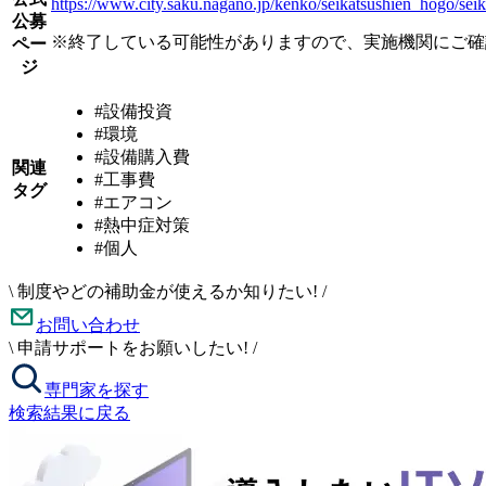
https://www.city.saku.nagano.jp/kenko/seikatsushien_hogo/seik
公募
※終了している可能性がありますので、実施機関にご確
ペー
ジ
#設備投資
#環境
#設備購入費
関連
#工事費
タグ
#エアコン
#熱中症対策
#個人
\
制度やどの補助金が使えるか知りたい!
/
お問い合わせ
\
申請サポートをお願いしたい!
/
専門家を探す
検索結果に戻る