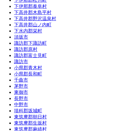
下伊那郡松川町
下伊那郡泰阜村
下高井郡木島平村
下高井郡野沢温泉村
下高井郡山ノ内町
下水内郡栄村
須坂市
諏訪郡下諏訪町
諏訪郡原村
諏訪郡富士見町
諏訪市
小県郡青木村
小県郡長和町
千曲市
茅野市
東御市
長野市
中野市
埴科郡坂城町
東筑摩郡朝日村
東筑摩郡生坂村
東筑摩郡麻績村