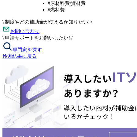
#原材料費/資材費
#燃料費
\
制度やどの補助金が使えるか知りたい!
/
お問い合わせ
\
申請サポートをお願いしたい!
/
専門家を探す
検索結果に戻る