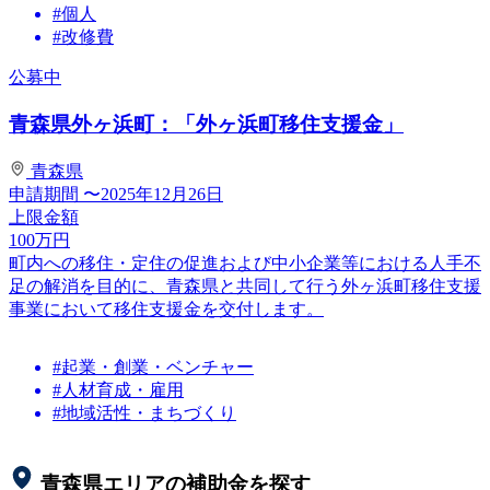
#個人
#改修費
公募中
青森県外ヶ浜町：「外ヶ浜町移住支援金」
青森県
申請期間
〜2025年12月26日
上限金額
100
万円
町内への移住・定住の促進および中小企業等における人手不
足の解消を目的に、青森県と共同して行う外ヶ浜町移住支援
事業において移住支援金を交付します。
#起業・創業・ベンチャー
#人材育成・雇用
#地域活性・まちづくり
青森県
エリアの補助金を探す