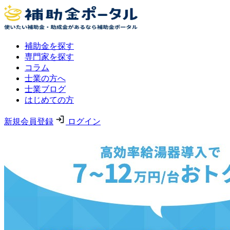
補助金を探す
専門家を探す
コラム
士業の方へ
士業ブログ
はじめての方
新規会員登録
ログイン