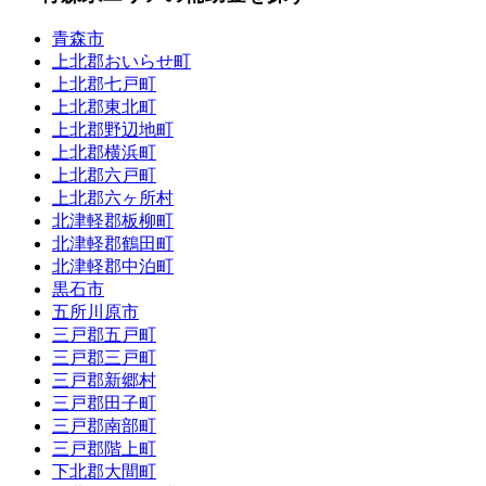
青森市
上北郡おいらせ町
上北郡七戸町
上北郡東北町
上北郡野辺地町
上北郡横浜町
上北郡六戸町
上北郡六ヶ所村
北津軽郡板柳町
北津軽郡鶴田町
北津軽郡中泊町
黒石市
五所川原市
三戸郡五戸町
三戸郡三戸町
三戸郡新郷村
三戸郡田子町
三戸郡南部町
三戸郡階上町
下北郡大間町