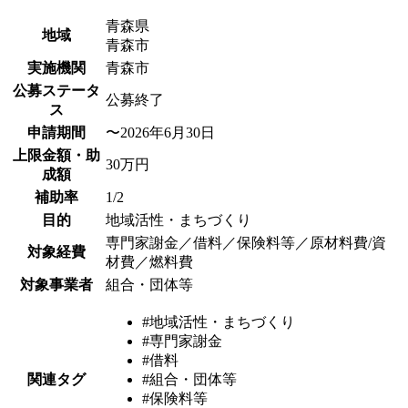
青森県
地域
青森市
実施機関
青森市
公募ステータ
公募終了
ス
申請期間
〜2026年6月30日
上限金額・助
30万円
成額
補助率
1/2
目的
地域活性・まちづくり
専門家謝金／借料／保険料等／原材料費/資
対象経費
材費／燃料費
対象事業者
組合・団体等
#地域活性・まちづくり
#専門家謝金
#借料
関連タグ
#組合・団体等
#保険料等