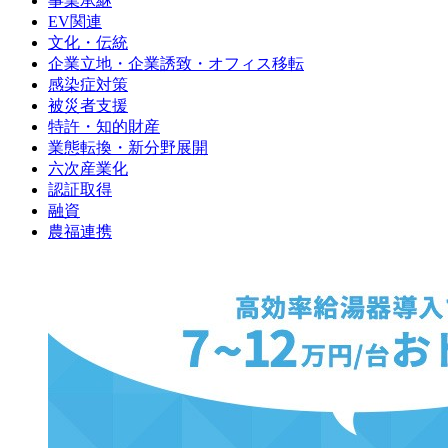
事業承継
EV関連
文化・伝統
企業立地・企業誘致・オフィス移転
感染症対策
被災者支援
特許・知的財産
業態転換・新分野展開
六次産業化
認証取得
融資
農福連携