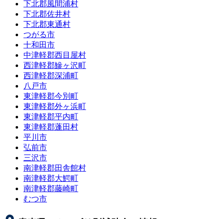
下北郡風間浦村
下北郡佐井村
下北郡東通村
つがる市
十和田市
中津軽郡西目屋村
西津軽郡鰺ヶ沢町
西津軽郡深浦町
八戸市
東津軽郡今別町
東津軽郡外ヶ浜町
東津軽郡平内町
東津軽郡蓬田村
平川市
弘前市
三沢市
南津軽郡田舎館村
南津軽郡大鰐町
南津軽郡藤崎町
むつ市