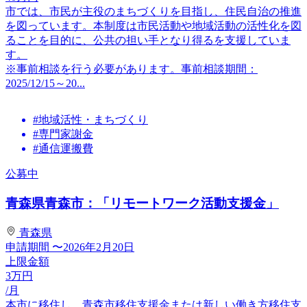
市では、市民が主役のまちづくりを目指し、住民自治の推進
を図っています。本制度は市民活動や地域活動の活性化を図
ることを目的に、公共の担い手となり得るを支援していま
す。
※事前相談を行う必要があります。事前相談期間：
2025/12/15～20...
#地域活性・まちづくり
#専門家謝金
#通信運搬費
公募中
青森県青森市：「リモートワーク活動支援金」
青森県
申請期間
〜2026年2月20日
上限金額
3
万円
/月
本市に移住し、青森市移住支援金または新しい働き方移住支