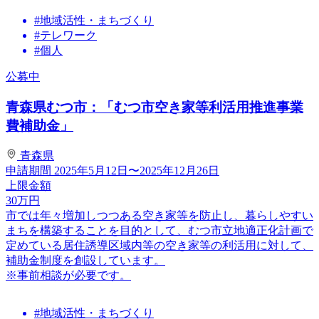
#地域活性・まちづくり
#テレワーク
#個人
公募中
青森県むつ市：「むつ市空き家等利活用推進事業
費補助金」
青森県
申請期間
2025年5月12日〜2025年12月26日
上限金額
30
万円
市では年々増加しつつある空き家等を防止し、暮らしやすい
まちを構築することを目的として、むつ市立地適正化計画で
定めている居住誘導区域内等の空き家等の利活用に対して、
補助金制度を創設しています。
※事前相談が必要です。
#地域活性・まちづくり