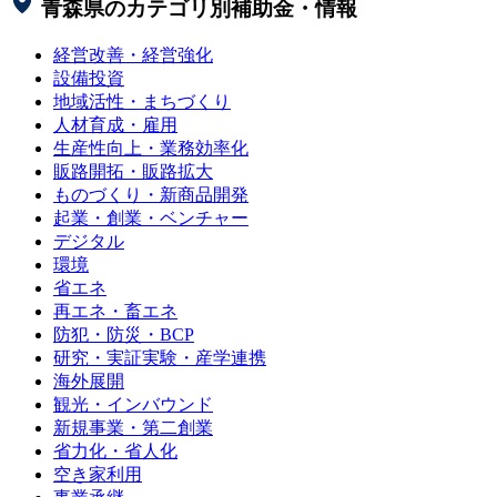
青森県
のカテゴリ別補助金・情報
経営改善・経営強化
設備投資
地域活性・まちづくり
人材育成・雇用
生産性向上・業務効率化
販路開拓・販路拡大
ものづくり・新商品開発
起業・創業・ベンチャー
デジタル
環境
省エネ
再エネ・畜エネ
防犯・防災・BCP
研究・実証実験・産学連携
海外展開
観光・インバウンド
新規事業・第二創業
省力化・省人化
空き家利用