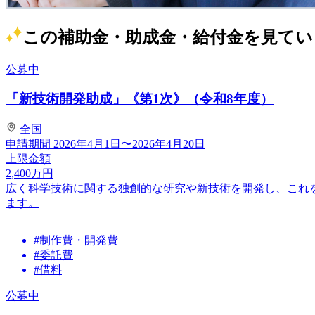
この補助金・助成金・給付金を見てい
公募中
「新技術開発助成」《第1次》（令和8年度）
全国
申請期間
2026年4月1日〜2026年4月20日
上限金額
2,400
万円
広く科学技術に関する独創的な研究や新技術を開発し、これ
ます。
#制作費・開発費
#委託費
#借料
公募中