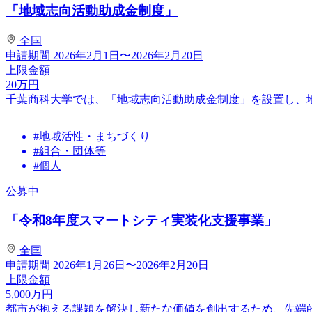
「地域志向活動助成金制度」
全国
申請期間
2026年2月1日〜2026年2月20日
上限金額
20
万円
千葉商科大学では、「地域志向活動助成金制度」を設置し、
#地域活性・まちづくり
#組合・団体等
#個人
公募中
「令和8年度スマートシティ実装化支援事業」
全国
申請期間
2026年1月26日〜2026年2月20日
上限金額
5,000
万円
都市が抱える課題を解決し新たな価値を創出するため、先端