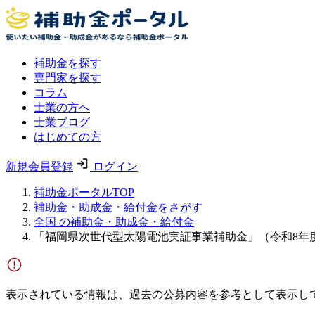
補助金を探す
専門家を探す
コラム
士業の方へ
士業ブログ
はじめての方
新規会員登録
ログイン
補助金ポータルTOP
補助金・助成金・給付金をさがす
全国 の補助金・助成金・給付金
「福岡県次世代型太陽電池実証事業補助金」（令和8年
表示されている情報は、過去の公募内容を参考として表示し