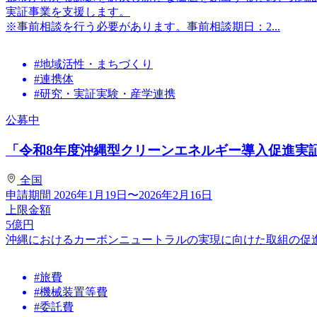
実証事業を支援します。
※事前相談を行う必要があります。事前相談期日：2...
#地域活性・まちづくり
#連携体
#研究・実証実験・産学連携
公募中
「令和8年度沖縄型クリーンエネルギー導入促進実証事
全国
申請期間
2026年1月19日〜2026年2月16日
上限金額
5
億円
沖縄におけるカーボンニュートラルの実現に向けた取組の促
#旅費
#機械装置等費
#委託費