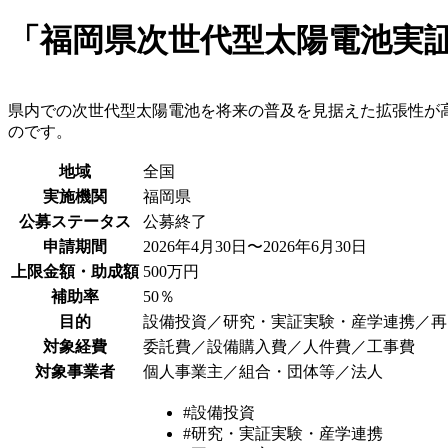
「福岡県次世代型太陽電池実証
県内での次世代型太陽電池を将来の普及を見据えた拡張性が
のです。
地域
全国
実施機関
福岡県
公募ステータス
公募終了
申請期間
2026年4月30日〜2026年6月30日
上限金額・助成額
500万円
補助率
50％
目的
設備投資／研究・実証実験・産学連携／再
対象経費
委託費／設備購入費／人件費／工事費
対象事業者
個人事業主／組合・団体等／法人
#設備投資
#研究・実証実験・産学連携