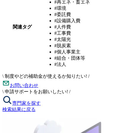
#再エネ・畜エネ
#環境
#委託費
#設備購入費
関連タグ
#人件費
#工事費
#太陽光
#脱炭素
#個人事業主
#組合・団体等
#法人
\
制度やどの補助金が使えるか知りたい!
/
お問い合わせ
\
申請サポートをお願いしたい!
/
専門家を探す
検索結果に戻る