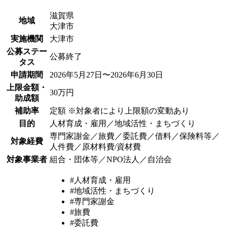
滋賀県
地域
大津市
実施機関
大津市
公募ステー
公募終了
タス
申請期間
2026年5月27日〜2026年6月30日
上限金額・
30万円
助成額
補助率
定額 ※対象者により上限額の変動あり
目的
人材育成・雇用／地域活性・まちづくり
専門家謝金／旅費／委託費／借料／保険料等／
対象経費
人件費／原材料費/資材費
対象事業者
組合・団体等／NPO法人／自治会
#人材育成・雇用
#地域活性・まちづくり
#専門家謝金
#旅費
#委託費