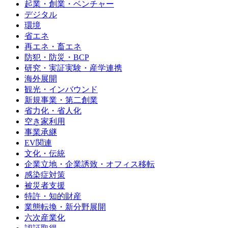
起業・創業・ベンチャー
デジタル
環境
省エネ
再エネ・畜エネ
防犯・防災・BCP
研究・実証実験・産学連携
海外展開
観光・インバウンド
新規事業・第二創業
省力化・省人化
空き家利用
事業承継
EV関連
文化・伝統
企業立地・企業誘致・オフィス移転
感染症対策
被災者支援
特許・知的財産
業態転換・新分野展開
六次産業化