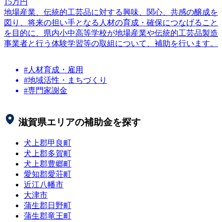
15
万円
地場産業、伝統的工芸品に対する興味、関心、共感の醸成を
図り、将来の担い手となる人材の育成・確保につなげること
を目的に、県内小中高等学校が地場産業や伝統的工芸品製造
事業者と行う体験学習等の取組について、補助を行います。
#人材育成・雇用
#地域活性・まちづくり
#専門家謝金
滋賀県
エリアの補助金を探す
犬上郡甲良町
犬上郡多賀町
犬上郡豊郷町
愛知郡愛荘町
近江八幡市
大津市
蒲生郡日野町
蒲生郡竜王町