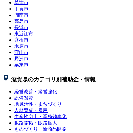
草津市
甲賀市
湖南市
高島市
長浜市
東近江市
彦根市
米原市
守山市
野洲市
栗東市
滋賀県
のカテゴリ別補助金・情報
経営改善・経営強化
設備投資
地域活性・まちづくり
人材育成・雇用
生産性向上・業務効率化
販路開拓・販路拡大
ものづくり・新商品開発