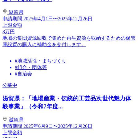
滋賀県
申請期間
2025年4月1日〜2025年12月26日
上限金額
8
万円
地域の集団資源回収で集めた再生資源を収納するための保管
庫設置の購入に補助金を交付します。
#地域活性・まちづくり
#組合・団体等
#自治会
公募中
滋賀県：「地場産業・伝統的工芸品次世代魅力体
験事業」（令和7年度...
滋賀県
申請期間
2025年6月9日〜2025年12月26日
上限金額