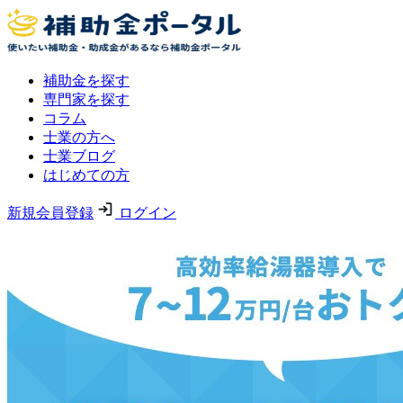
補助金を探す
専門家を探す
コラム
士業の方へ
士業ブログ
はじめての方
新規会員登録
ログイン