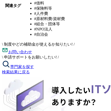
#借料
関連タグ
#保険料等
#人件費
#原材料費/資材費
#組合・団体等
#NPO法人
#自治会
\
制度やどの補助金が使えるか知りたい!
/
お問い合わせ
\
申請サポートをお願いしたい!
/
専門家を探す
検索結果に戻る