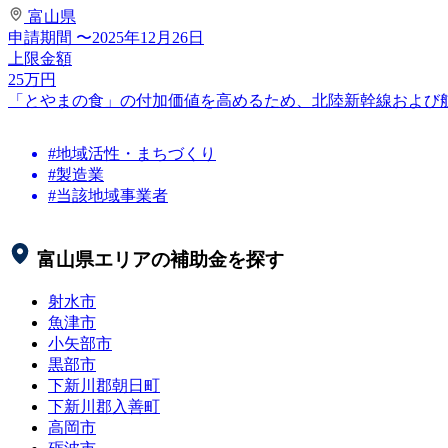
富山県
申請期間
〜2025年12月26日
上限金額
25
万円
「とやまの食」の付加価値を高めるため、北陸新幹線および
#地域活性・まちづくり
#製造業
#当該地域事業者
富山県
エリアの補助金を探す
射水市
魚津市
小矢部市
黒部市
下新川郡朝日町
下新川郡入善町
高岡市