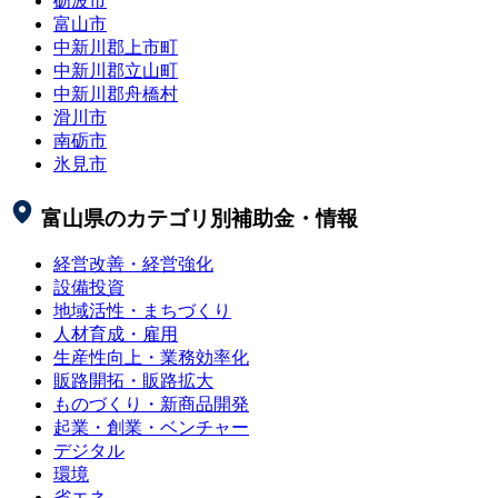
砺波市
富山市
中新川郡上市町
中新川郡立山町
中新川郡舟橋村
滑川市
南砺市
氷見市
富山県
のカテゴリ別補助金・情報
経営改善・経営強化
設備投資
地域活性・まちづくり
人材育成・雇用
生産性向上・業務効率化
販路開拓・販路拡大
ものづくり・新商品開発
起業・創業・ベンチャー
デジタル
環境
省エネ