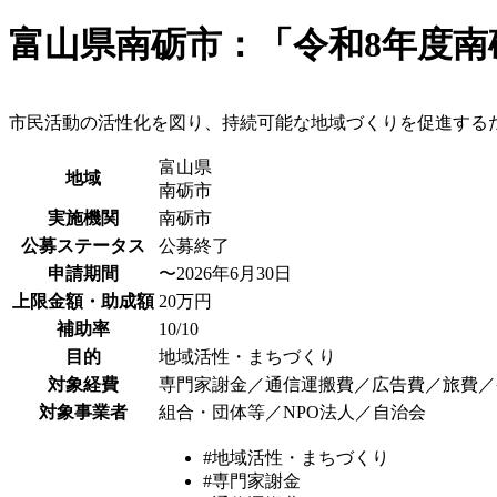
富山県南砺市：「令和8年度
市民活動の活性化を図り、持続可能な地域づくりを促進する
富山県
地域
南砺市
実施機関
南砺市
公募ステータス
公募終了
申請期間
〜2026年6月30日
上限金額・助成額
20万円
補助率
10/10
目的
地域活性・まちづくり
対象経費
専門家謝金／通信運搬費／広告費／旅費／
対象事業者
組合・団体等／NPO法人／自治会
#地域活性・まちづくり
#専門家謝金