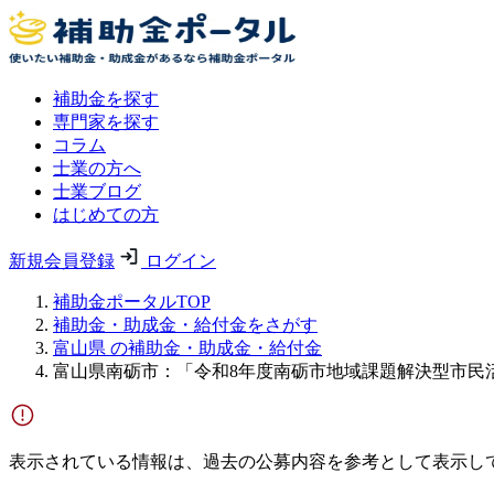
補助金を探す
専門家を探す
コラム
士業の方へ
士業ブログ
はじめての方
新規会員登録
ログイン
補助金ポータルTOP
補助金・助成金・給付金をさがす
富山県 の補助金・助成金・給付金
富山県南砺市：「令和8年度南砺市地域課題解決型市民
表示されている情報は、過去の公募内容を参考として表示し