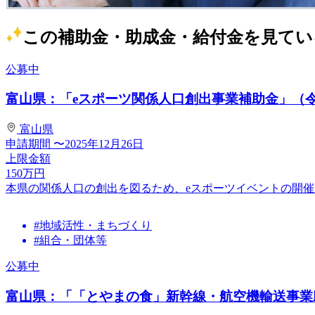
この補助金・助成金・給付金を見てい
公募中
富山県：「eスポーツ関係人口創出事業補助金」（令
富山県
申請期間
〜2025年12月26日
上限金額
150
万円
本県の関係人口の創出を図るため、eスポーツイベントの開
#地域活性・まちづくり
#組合・団体等
公募中
富山県：「「とやまの食」新幹線・航空機輸送事業助成