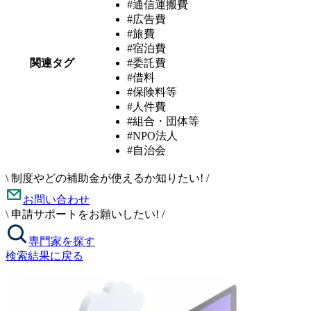
#通信運搬費
#広告費
#旅費
#宿泊費
関連タグ
#委託費
#借料
#保険料等
#人件費
#組合・団体等
#NPO法人
#自治会
\
制度やどの補助金が使えるか知りたい!
/
お問い合わせ
\
申請サポートをお願いしたい!
/
専門家を探す
検索結果に戻る