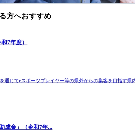
る方へおすすめ
和7年度）
催を通じてeスポーツプレイヤー等の県外からの集客を目指す県
金」（令和7年...