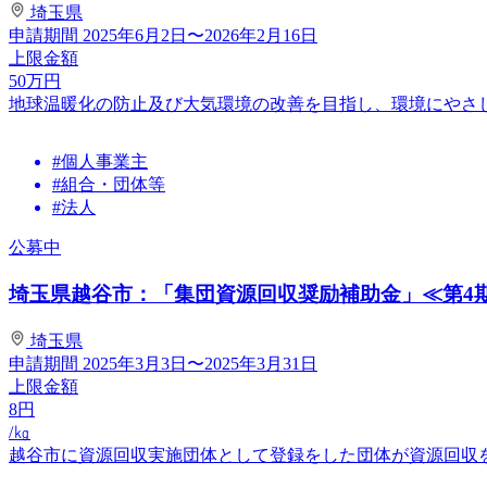
埼玉県
申請期間
2025年6月2日〜2026年2月16日
上限金額
50
万円
地球温暖化の防止及び大気環境の改善を目指し、環境にやさ
#個人事業主
#組合・団体等
#法人
公募中
埼玉県越谷市：「集団資源回収奨励補助金」≪第4
埼玉県
申請期間
2025年3月3日〜2025年3月31日
上限金額
8
円
/㎏
越谷市に資源回収実施団体として登録をした団体が資源回収