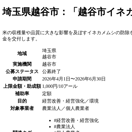
埼玉県越谷市：「越谷市イネ
米の収穫量や品質に大きな影響を及ぼすイネカメムシの防除
金を交付します。
埼玉県
地域
越谷市
実施機関
越谷市
公募ステータス
公募終了
申請期間
2026年4月1日〜2026年6月30日
上限金額・助成額
1,000円/10アール
補助率
定額
目的
経営改善・経営強化／環境
対象事業者
農業法人／個人農業者
#経営改善・経営強化
#農業法人