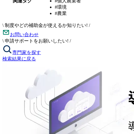
関連タグ
#個人農業者
#環境
#農業
\
制度やどの補助金が使えるか知りたい!
/
お問い合わせ
\
申請サポートをお願いしたい!
/
専門家を探す
検索結果に戻る