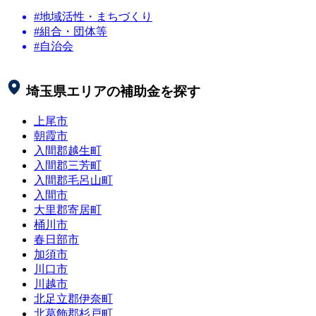
#地域活性・まちづくり
#組合・団体等
#自治会
埼玉県
エリアの補助金を探す
上尾市
朝霞市
入間郡越生町
入間郡三芳町
入間郡毛呂山町
入間市
大里郡寄居町
桶川市
春日部市
加須市
川口市
川越市
北足立郡伊奈町
北葛飾郡杉戸町